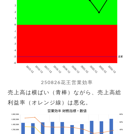
250826花王営業効率
売上高は横ばい（青棒）ながら、売上高総
利益率（オレンジ線）は悪化。