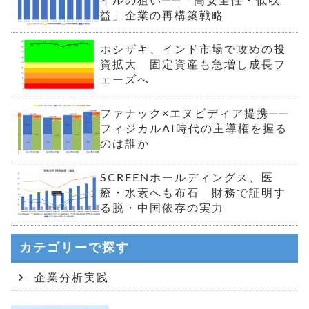
イルの狙い──「高安全性・低収
益」企業の再構築戦略
ホシザキ、インド市場で攻めの投
資拡大 固定資産も急増し成長フ
ェーズへ
ファナック×エヌビディア提携──
フィジカルAI時代の主導権を握る
のは誰か
SCREENホールディングス、医
療・水素へも布石 財務で証明す
る脱・中国依存の実力
カテゴリーで探す
企業分析実践