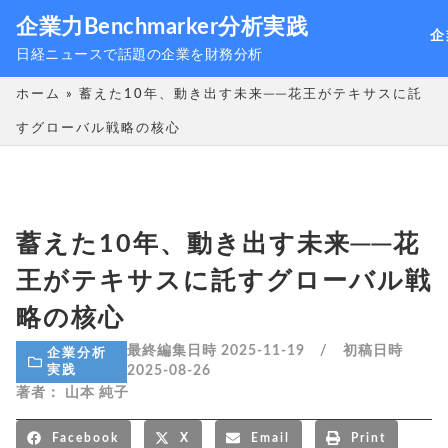
企業力Benchmarker分析実践
企
日経ニュースで話題の企業を財務分析
ホーム
»
蓄えた10年、動き出す未来──花王がテキサスに託
すグローバル戦略の核心
蓄えた10年、動き出す未来──花
王がテキサスに託すグローバル戦
略の核心
最終編集日時 2025-11-19 / 初稿日時
企業分析
2025-08-26
実践
著者：
山本 純子
Facebook
X
Email
Print