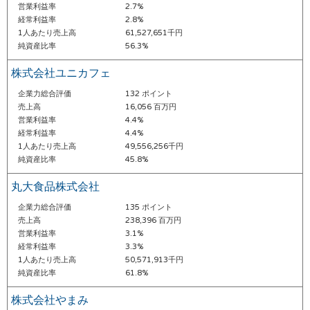
営業利益率
2.7%
経常利益率
2.8%
1人あたり売上高
61,527,651千円
純資産比率
56.3%
株式会社ユニカフェ
企業力総合評価
132 ポイント
売上高
16,056 百万円
営業利益率
4.4%
経常利益率
4.4%
1人あたり売上高
49,556,256千円
純資産比率
45.8%
丸大食品株式会社
企業力総合評価
135 ポイント
売上高
238,396 百万円
営業利益率
3.1%
経常利益率
3.3%
1人あたり売上高
50,571,913千円
純資産比率
61.8%
株式会社やまみ