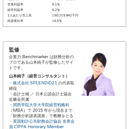
営業利益率
6.1%
経常利益率
6.2%
1人あたり売上高
190,319,842千円
純資産比率
16.5%
監修
企業力 Benchmarker は財務分析の
プロである山本純子が監修したサイ
トです。
山本純子（経営コンサルタント）
・
株式会社 SPLENDID21
の代表取
締役
・会計士補 ／ 日本公認会計士協会
近畿会所属
・
関西学院大学大学院経営戦略科
（MBA）で 2015 年から現在まで
「財務分析諸表講座」で教鞭をとる
・
英国勅許公共財務会計協会 名誉会
員 CIPFA Honorary Member