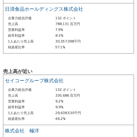
日清食品ホールディングス株式会社
企業力総合評価
132 ポイント
売上高
788,131 百万円
営業利益率
7.9%
経常利益率
8.3%
1人あたり売上高
30,357,098千円
純資産比率
57.1%
売上高が近い
セイコーグループ株式会社
企業力総合評価
132 ポイント
売上高
335,686 百万円
営業利益率
9.2%
経常利益率
9.9%
1人あたり売上高
29,638,530千円
純資産比率
46.2%
株式会社 極洋