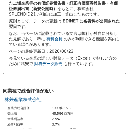
た上場企業等の有価証券報告書・訂正有価証券報告書・有価
証券届出書（新規公開時）
をもとに、株式会社
SPLENDID21 が独自に加工・算出したものです。
原則として、データの更新は
EDINET に各資料が公開された
翌日
です。
なお、当ページに記載されている文言は弊社が独自に分析し
た見解であり、稀に
有料会員
のみが利用できる機能を案内し
ている場合があります。
ページの最終更新日：2026/06/23
今見ている企業の詳しい財務データ（Excel）が欲しい方の
ために格安で
財務データ販売
も行っています。
同業種で総合評価が近い
林兼産業株式会社
企業力総合評価
133 ポイント
売上高
45,586 百万円
営業利益率
2.9%
経常利益率
3.7%