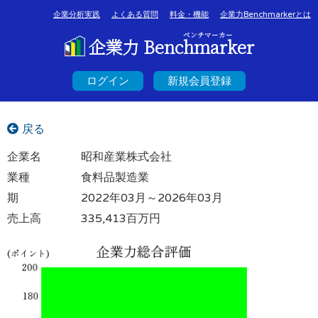
企業分析実践
よくある質問
料金・機能
企業力Benchmarkerとは
ベンチマーカー
企業力 Benchmarker
ログイン
新規会員登録
戻る
企業名
昭和産業株式会社
業種
食料品製造業
期
2022年03月～2026年03月
売上高
335,413百万円