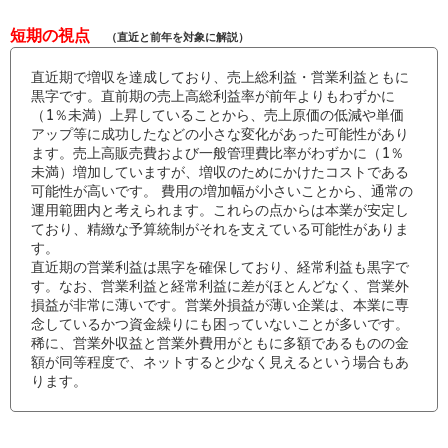
短期の視点
（直近と前年を対象に解説）
直近期で増収を達成しており、売上総利益・営業利益ともに
黒字です。直前期の売上高総利益率が前年よりもわずかに
（1％未満）上昇していることから、売上原価の低減や単価
アップ等に成功したなどの小さな変化があった可能性があり
ます。売上高販売費および一般管理費比率がわずかに（1％
未満）増加していますが、増収のためにかけたコストである
可能性が高いです。 費用の増加幅が小さいことから、通常の
運用範囲内と考えられます。これらの点からは本業が安定し
ており、精緻な予算統制がそれを支えている可能性がありま
す。
直近期の営業利益は黒字を確保しており、経常利益も黒字で
す。なお、営業利益と経常利益に差がほとんどなく、営業外
損益が非常に薄いです。営業外損益が薄い企業は、本業に専
念しているかつ資金繰りにも困っていないことが多いです。
稀に、営業外収益と営業外費用がともに多額であるものの金
額が同等程度で、ネットすると少なく見えるという場合もあ
ります。