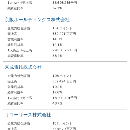
1人あたり売上高
36,598,285千円
純資産比率
67.3%
京阪ホールディングス株式会社
企業力総合評価
134 ポイント
売上高
332,471 百万円
営業利益率
14.8%
経常利益率
14.1%
1人あたり売上高
29,505,768千円
純資産比率
38.4%
京成電鉄株式会社
企業力総合評価
108 ポイント
売上高
332,424 百万円
営業利益率
10.2%
経常利益率
17.6%
1人あたり売上高
18,992,401千円
純資産比率
48.7%
リコーリース株式会社
企業力総合評価
157 ポイント
売上高
338,579 百万円