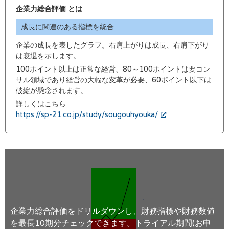
企業力総合評価 とは
成長に関連のある指標を統合
企業の成長を表したグラフ。右肩上がりは成長、右肩下がり
は衰退を示します。
100ポイント以上は正常な経営、80～100ポイントは要コン
サル領域であり経営の大幅な変革が必要、60ポイント以下は
破綻が懸念されます。
詳しくはこちら
https://sp-21.co.jp/study/sougouhyouka/
企業力総合評価をドリルダウンし、財務指標や財務数値
を最長10期分チェックできます。トライアル期間(お申