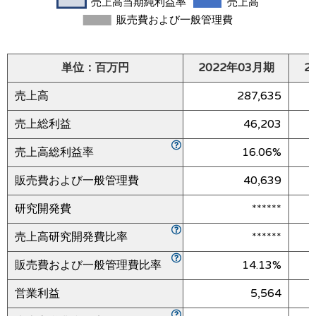
単位：百万円
2022年03月期
2
売上高
287,635
売上総利益
46,203
売上高総利益率
16.06%
販売費および一般管理費
40,639
研究開発費
******
売上高研究開発費比率
******
販売費および一般管理費比率
14.13%
営業利益
5,564