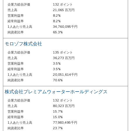
企業力総合評価
132 ポイント
売上高
21,065 百万円
営業利益率
8.2%
経常利益率
8.2%
1人あたり売上高
34,760,095千円
純資産比率
65.3%
モロゾフ株式会社
企業力総合評価
135 ポイント
売上高
36,273 百万円
営業利益率
3.5%
経常利益率
3.5%
1人あたり売上高
20,051,614千円
純資産比率
70.6%
株式会社プレミアムウォーターホールディングス
企業力総合評価
132 ポイント
売上高
80,323 百万円
営業利益率
15.7%
経常利益率
15.0%
1人あたり売上高
77,983,495千円
純資産比率
23.7%