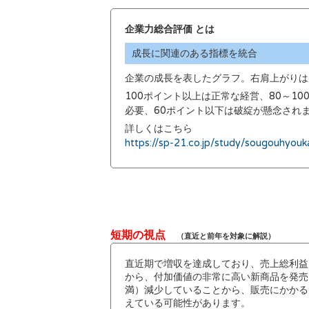
企業力総合評価 とは
成長に関連のある指標を統合
企業の成長を表したグラフ。右肩上がりは
100ポイント以上は正常な経営、80～1
必要、60ポイント以下は破綻が懸念され
詳しくはこちら
https://sp-21.co.jp/study/sougouhyouk
短期の視点
（直近と前年を対象に解説）
直近期で増収を達成しており、売上総利益
から、付加価値の非常に高い新商品を発売
満）減少していることから、販売にかかる
えている可能性があります。