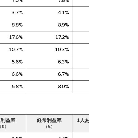
7.5%
7.8%
35,027
3.7%
4.1%
55,351
8.8%
8.9%
58,121
17.6%
17.2%
73,713
10.7%
10.3%
24,858
5.6%
6.3%
11,271
6.6%
6.7%
75,246
5.8%
8.0%
20,088
業利益率
経常利益率
1人あたり売上高
純
（％）
（％）
（千円）