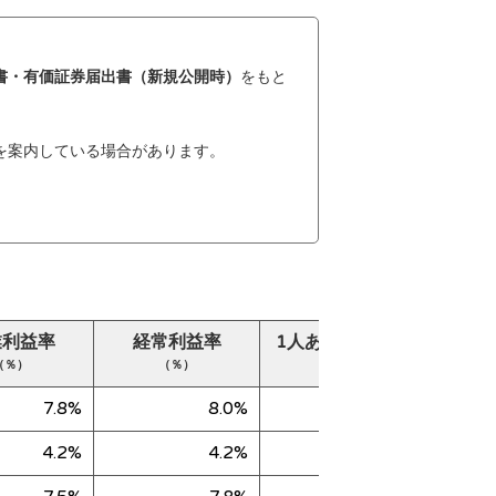
書・有価証券届出書（新規公開時）
をもと
を案内している場合があります。
業利益率
経常利益率
1人あたり売上高
純
（％）
（％）
（千円）
7.8%
8.0%
49,740
4.2%
4.2%
81,910