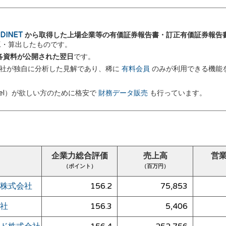
DINET
から取得した上場企業等の有価証券報告書・訂正有価証券報告
加工・算出したものです。
 に各資料が公開された翌日
です。
弊社が独自に分析した見解であり、稀に
有料会員
のみが利用できる機能
el）が欲しい方のために格安で
財務データ販売
も行っています。
企業力総合評価
売上高
営
（ポイント）
（百万円）
株式会社
156.2
75,853
社
156.3
5,406