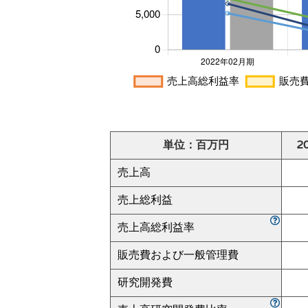
単位：百万円
2
売上高
売上総利益
売上高総利益率
販売費および一般管理費
研究開発費