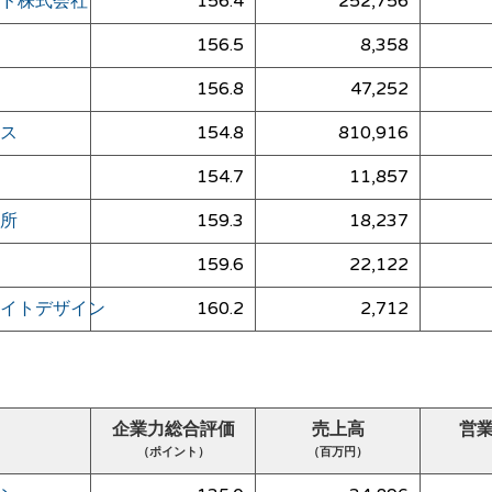
ド株式会社
156.4
252,756
156.5
8,358
156.8
47,252
ス
154.8
810,916
154.7
11,857
所
159.3
18,237
159.6
22,122
イトデザイン
160.2
2,712
企業力総合評価
売上高
営
（ポイント）
（百万円）