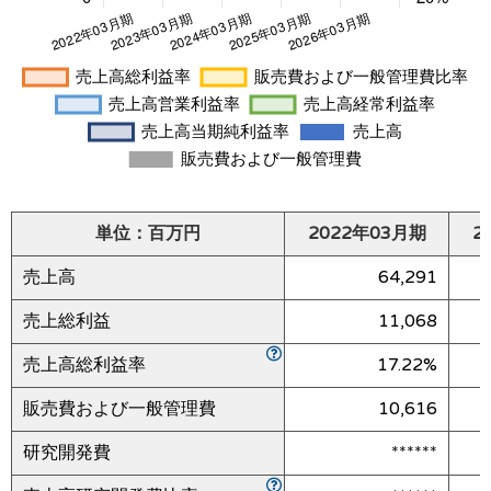
単位：百万円
2022年03月期
2
売上高
64,291
売上総利益
11,068
売上高総利益率
17.22%
販売費および一般管理費
10,616
研究開発費
******