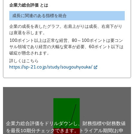
企業力総合評価 とは
成長に関連のある指標を統合
企業の成長を表したグラフ。右肩上がりは成長、右肩下がり
は衰退を示します。
100ポイント以上は正常な経営、80～100ポイントは要コン
サル領域であり経営の大幅な変革が必要、60ポイント以下は
破綻が懸念されます。
詳しくはこちら
https://sp-21.co.jp/study/sougouhyouka/
企業力総合評価をドリルダウンし、財務指標や財務数値
を最長10期分チェックできます。トライアル期間(お申