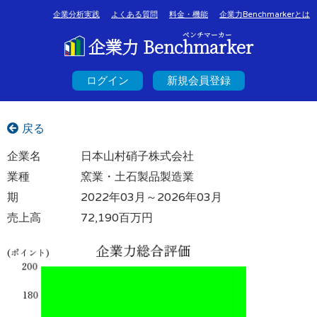
企業分析実践
よくある質問
料金・機能
企業力Benchmarkerとは
ベンチマーカー
企業力 Benchmarker
ログイン
新規会員登録
戻る
企業名
日本山村硝子株式会社
業種
窯業・土石製品製造業
期
2022年03月～2026年03月
売上高
72,190百万円