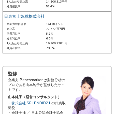
1人あたり売上高
14,806,313千円
純資産比率
51.4%
日東富士製粉株式会社
企業力総合評価
161 ポイント
売上高
72,777 百万円
営業利益率
5.2%
経常利益率
6.0%
1人あたり売上高
19,900,738千円
純資産比率
78.6%
監修
企業力 Benchmarker は財務分析の
プロである山本純子が監修したサイ
トです。
山本純子（経営コンサルタント）
・
株式会社 SPLENDID21
の代表取
締役
・会計士補 ／ 日本公認会計士協会