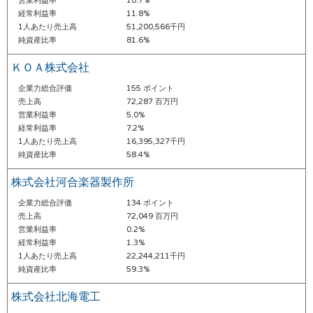
営業利益率
10.7%
経常利益率
11.8%
1人あたり売上高
51,200,566千円
純資産比率
81.6%
ＫＯＡ株式会社
企業力総合評価
155 ポイント
売上高
72,287 百万円
営業利益率
5.0%
経常利益率
7.2%
1人あたり売上高
16,395,327千円
純資産比率
58.4%
株式会社河合楽器製作所
企業力総合評価
134 ポイント
売上高
72,049 百万円
営業利益率
0.2%
経常利益率
1.3%
1人あたり売上高
22,244,211千円
純資産比率
59.3%
株式会社北海電工