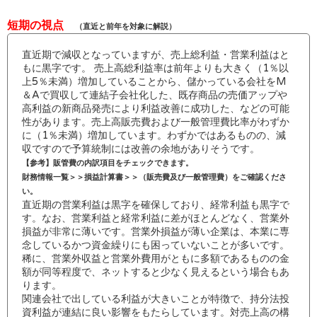
短期の視点
（直近と前年を対象に解説）
直近期で減収となっていますが、売上総利益・営業利益はと
もに黒字です。 売上高総利益率は前年よりも大きく（1％以
上5％未満）増加していることから、儲かっている会社をM
＆Aで買収して連結子会社化した、既存商品の売価アップや
高利益の新商品発売により利益改善に成功した、などの可能
性があります。売上高販売費および一般管理費比率がわずか
に（1％未満）増加しています。わずかではあるものの、減
収ですので予算統制には改善の余地がありそうです。
【参考】販管費の内訳項目をチェックできます。
財務情報一覧＞＞損益計算書＞＞（販売費及び一般管理費）をご確認くださ
い。
直近期の営業利益は黒字を確保しており、経常利益も黒字で
す。なお、営業利益と経常利益に差がほとんどなく、営業外
損益が非常に薄いです。営業外損益が薄い企業は、本業に専
念しているかつ資金繰りにも困っていないことが多いです。
稀に、営業外収益と営業外費用がともに多額であるものの金
額が同等程度で、ネットすると少なく見えるという場合もあ
ります。
関連会社で出している利益が大きいことが特徴で、持分法投
資利益が連結に良い影響をもたらしています。対売上高の構