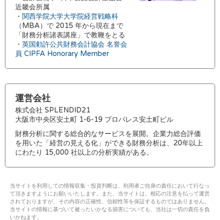
近畿会所属
・
関西学院大学大学院経営戦略科
（MBA）で 2015 年から現在まで
「財務分析諸表講座」で教鞭をとる
・
英国勅許公共財務会計協会 名誉会
員 CIPFA Honorary Member
運営会社
株式会社 SPLENDID21
大阪市中央区安土町 1-6-19 プロパレス安土町ビル
財務分析に関する総合的なサービスを展開。企業力総合評価
を用いた「経営の見える化」ができる財務分析は、20年以上
にわたり 15,000 社以上の分析実績がある。
当サイトを利用しての情報収集・投資判断は、利用者ご自身の責任において行なっ
て頂きますようにお願いいたします。また、当サイトは、相応の注意を払って運営
されておりますが、その内容の正確性、信頼性等を保証するものではありません。
当サイトの情報に基づいて被ったいかなる損害についても、当社は一切の責任を負
いかねます。