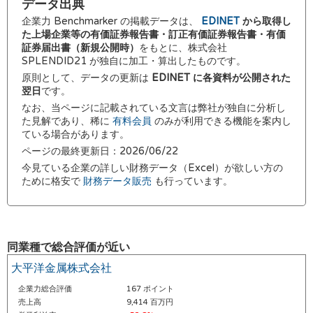
データ出典
企業力 Benchmarker の掲載データは、
EDINET
から取得し
た上場企業等の有価証券報告書・訂正有価証券報告書・有価
証券届出書（新規公開時）
をもとに、株式会社
SPLENDID21 が独自に加工・算出したものです。
原則として、データの更新は
EDINET に各資料が公開された
翌日
です。
なお、当ページに記載されている文言は弊社が独自に分析し
た見解であり、稀に
有料会員
のみが利用できる機能を案内し
ている場合があります。
ページの最終更新日：2026/06/22
今見ている企業の詳しい財務データ（Excel）が欲しい方の
ために格安で
財務データ販売
も行っています。
同業種で総合評価が近い
大平洋金属株式会社
企業力総合評価
167 ポイント
売上高
9,414 百万円