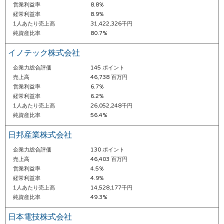
営業利益率
8.8%
経常利益率
8.9%
1人あたり売上高
31,422,326千円
純資産比率
80.7%
イノテック株式会社
企業力総合評価
145 ポイント
売上高
46,738 百万円
営業利益率
6.7%
経常利益率
6.2%
1人あたり売上高
26,052,248千円
純資産比率
56.4%
日邦産業株式会社
企業力総合評価
130 ポイント
売上高
46,403 百万円
営業利益率
4.5%
経常利益率
4.9%
1人あたり売上高
14,528,177千円
純資産比率
49.3%
日本電技株式会社