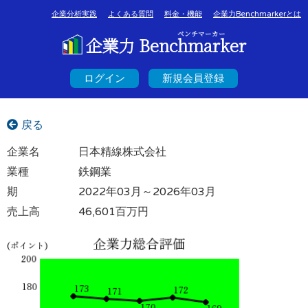
企業分析実践
よくある質問
料金・機能
企業力Benchmarkerとは
ベンチマーカー
企業力 Benchmarker
ログイン
新規会員登録
戻る
企業名
日本精線株式会社
業種
鉄鋼業
期
2022年03月～2026年03月
売上高
46,601百万円