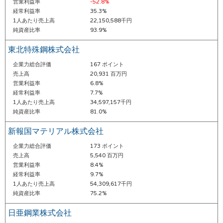
営業利益率
-52.8%
経常利益率
35.3%
1人あたり売上高
22,150,588千円
純資産比率
93.9%
東北特殊鋼株式会社
企業力総合評価
167 ポイント
売上高
20,931 百万円
営業利益率
6.8%
経常利益率
7.7%
1人あたり売上高
34,597,157千円
純資産比率
81.0%
新報国マテリアル株式会社
企業力総合評価
173 ポイント
売上高
5,540 百万円
営業利益率
8.4%
経常利益率
9.7%
1人あたり売上高
54,309,617千円
純資産比率
75.2%
日亜鋼業株式会社