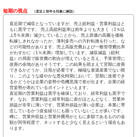
短期の視点
（直近と前年を対象に解説）
直近期で減収となっていますが、売上総利益・営業利益はと
もに黒字です。 売上高総利益率は前年よりも大きく（1％以
上5％未満）減少していることから、売上原価の高騰を価格
転嫁しきれなかったか、薄利多売への方針転換を行った、な
どの可能性があります。売上高販売費および一般管理費比率
がわずかに（1％未満）増加しています。減収減益（総利
益）の局面で販管費の割合が増えていると言え、予算管理に
改善の余地がありそうです。この結果を踏まえて翌期に改善
できるかどうか、注視が必要です。極端な衰退産業でない限
り、このような緩やかな悪化時期において、翌期に改善でき
るかどうかは企業の姿勢や危機意識で差が出ます。企業の経
営姿勢が表れているポイントといえます。
直近期の営業利益は黒字を確保しており、経常利益も黒字で
す。なお、営業利益と経常利益に差がほとんどなく、営業外
損益が非常に薄いです。営業外損益が薄い企業は、本業に専
念しているかつ資金繰りにも困っていないことが多いです。
稀に、営業外収益と営業外費用がともに多額であるものの金
額が同等程度で、ネットすると少なく見えるという場合もあ
ります。