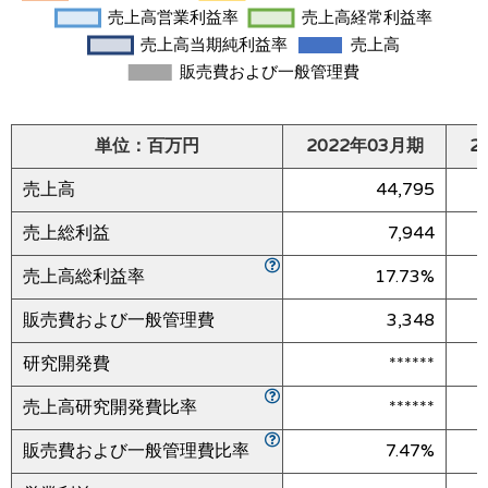
単位：百万円
2022年03月期
2
売上高
44,795
売上総利益
7,944
売上高総利益率
17.73%
販売費および一般管理費
3,348
研究開発費
******
売上高研究開発費比率
******
販売費および一般管理費比率
7.47%