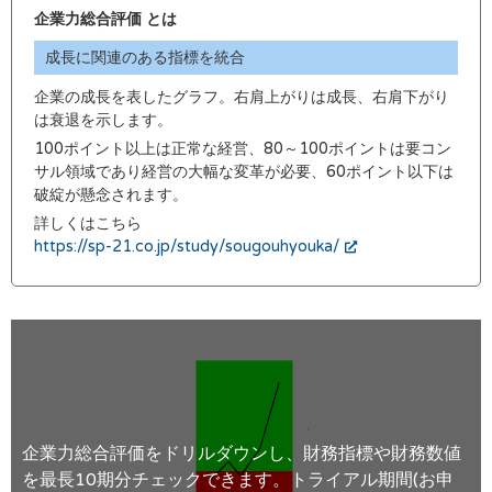
企業力総合評価 とは
成長に関連のある指標を統合
企業の成長を表したグラフ。右肩上がりは成長、右肩下がり
は衰退を示します。
100ポイント以上は正常な経営、80～100ポイントは要コン
サル領域であり経営の大幅な変革が必要、60ポイント以下は
破綻が懸念されます。
詳しくはこちら
https://sp-21.co.jp/study/sougouhyouka/
企業力総合評価をドリルダウンし、財務指標や財務数値
を最長10期分チェックできます。トライアル期間(お申