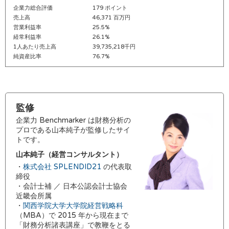
企業力総合評価
179 ポイント
売上高
46,371 百万円
営業利益率
25.5%
経常利益率
26.1%
1人あたり売上高
39,735,218千円
純資産比率
76.7%
監修
企業力 Benchmarker は財務分析の
プロである山本純子が監修したサイ
トです。
山本純子（経営コンサルタント）
・
株式会社 SPLENDID21
の代表取
締役
・会計士補 ／ 日本公認会計士協会
近畿会所属
・
関西学院大学大学院経営戦略科
（MBA）で 2015 年から現在まで
「財務分析諸表講座」で教鞭をとる