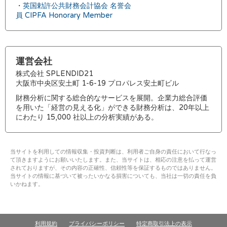
・
英国勅許公共財務会計協会 名誉会
員 CIPFA Honorary Member
運営会社
株式会社 SPLENDID21
大阪市中央区安土町 1-6-19 プロパレス安土町ビル
財務分析に関する総合的なサービスを展開。企業力総合評価
を用いた「経営の見える化」ができる財務分析は、20年以上
にわたり 15,000 社以上の分析実績がある。
当サイトを利用しての情報収集・投資判断は、利用者ご自身の責任において行なっ
て頂きますようにお願いいたします。また、当サイトは、相応の注意を払って運営
されておりますが、その内容の正確性、信頼性等を保証するものではありません。
当サイトの情報に基づいて被ったいかなる損害についても、当社は一切の責任を負
いかねます。
利用規約
プライバシーポリシー
特定商取引法上の表示