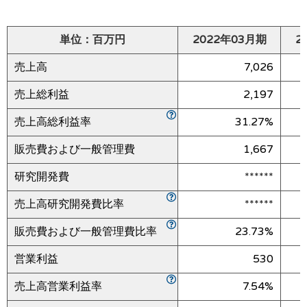
単位：百万円
2022年03月期
2
売上高
7,026
売上総利益
2,197
売上高総利益率
31.27%
販売費および一般管理費
1,667
研究開発費
******
売上高研究開発費比率
******
販売費および一般管理費比率
23.73%
営業利益
530
売上高営業利益率
7.54%