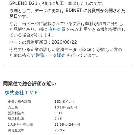
SPLENDID21 が独自に加工・算出したものです。
原則として、データの更新は
EDINET に各資料が公開された
翌日
です。
なお、当ページに記載されている文言は弊社が独自に分析し
た見解であり、稀に
有料会員
のみが利用できる機能を案内し
ている場合があります。
ページの最終更新日：2026/06/22
今見ている企業の詳しい財務データ（Excel）が欲しい方の
ために格安で
財務データ販売
も行っています。
同業種で総合評価が近い
株式会社ＴＶＥ
企業力総合評価
162 ポイント
売上高
10,184 百万円
営業利益率
5.8%
経常利益率
7.1%
1人あたり売上高
21,394,424千円
純資産比率
75.0%