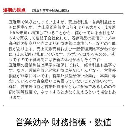
短期の視点
（直近と前年を対象に解説）
直近期で減収となっていますが、売上総利益・営業利益はと
もに黒字です。 売上高総利益率は前年よりも大きく（1％以
上5％未満）増加していることから、儲かっている会社をM
＆Aで買収して連結子会社化した、既存商品の売価アップや
高利益の新商品発売により利益改善に成功した、などの可能
性があります。売上高販売費および一般管理費比率がわずか
に（1％未満）増加しています。わずかではあるものの、減
収ですので予算統制には改善の余地がありそうです。
直近期の営業利益は黒字を確保しており、経常利益も黒字で
す。なお、営業利益と経常利益に差がほとんどなく、営業外
損益が非常に薄いです。営業外損益が薄い企業は、本業に専
念しているかつ資金繰りにも困っていないことが多いです。
稀に、営業外収益と営業外費用がともに多額であるものの金
額が同等程度で、ネットすると少なく見えるという場合もあ
ります。