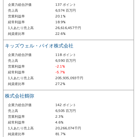
企業力総合評価
137 ポイント
売上高
6,574 百万円
営業利益率
20.1%
経常利益率
18.9%
1人あたり売上高
26,616,457千円
純資産比率
22.6%
キッズウェル・バイオ株式会社
企業力総合評価
118 ポイント
売上高
6,590 百万円
営業利益率
-2.1%
経常利益率
-5.7%
1人あたり売上高
205,935,093千円
純資産比率
27.2%
株式会社鶴弥
企業力総合評価
142 ポイント
売上高
6,505 百万円
営業利益率
2.3%
経常利益率
4.6%
1人あたり売上高
20,266,074千円
純資産比率
81.7%