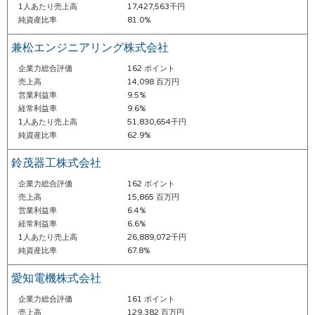
1人あたり売上高
17,427,563千円
純資産比率
81.0%
兼松エンジニアリング株式会社
企業力総合評価
162 ポイント
売上高
14,098 百万円
営業利益率
9.5%
経常利益率
9.6%
1人あたり売上高
51,830,654千円
純資産比率
62.9%
鈴茂器工株式会社
企業力総合評価
162 ポイント
売上高
15,865 百万円
営業利益率
6.4%
経常利益率
6.6%
1人あたり売上高
26,889,072千円
純資産比率
67.8%
愛知電機株式会社
企業力総合評価
161 ポイント
売上高
129,382 百万円