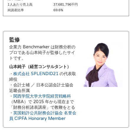
1人あたり売上高
37,681,796千円
純資産比率
69.6%
監修
企業力 Benchmarker は財務分析の
プロである山本純子が監修したサイ
トです。
山本純子（経営コンサルタント）
・
株式会社 SPLENDID21
の代表取
締役
・会計士補 ／ 日本公認会計士協会
近畿会所属
・
関西学院大学大学院経営戦略科
（MBA）で 2015 年から現在まで
「財務分析諸表講座」で教鞭をとる
・
英国勅許公共財務会計協会 名誉会
員 CIPFA Honorary Member