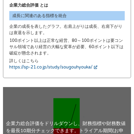
企業力総合評価 とは
成長に関連のある指標を統合
企業の成長を表したグラフ。右肩上がりは成長、右肩下がり
は衰退を示します。
100ポイント以上は正常な経営、80～100ポイントは要コン
サル領域であり経営の大幅な変革が必要、60ポイント以下は
破綻が懸念されます。
詳しくはこちら
https://sp-21.co.jp/study/sougouhyouka/
企業力総合評価をドリルダウンし、財務指標や財務数値
を最長10期分チェックできます。トライアル期間(お申