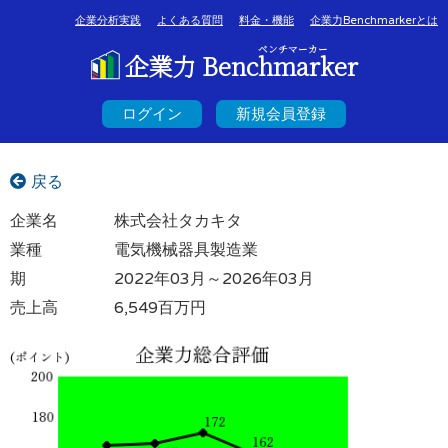
企業分析実践
よくある質問
料金・機能
企業力Benchmarkerとは
ベンチマーカー
企業力 Benchmarker
ログイン
新規会員登録
戻る
企業名
株式会社タカキタ
業種
電気機械器具製造業
期
2022年03月～2026年03月
売上高
6,549百万円