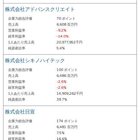
株式会社アドバンスクリエイト
企業力総合評価
70 ポイント
売上高
6,608 百万円
営業利益率
-9.2%
経常利益率
-14.0%
1人あたり売上高
20,977,952千円
純資産比率
5.4%
株式会社シキノハイテック
企業力総合評価
100 ポイント
売上高
6,486 百万円
営業利益率
-2.6%
経常利益率
-2.6%
1人あたり売上高
14,909,262千円
純資産比率
39.7%
株式会社日宣
企業力総合評価
174 ポイント
売上高
6,481 百万円
営業利益率
7.5%
経常利益率
16.6%