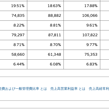
19.51%
18.63%
17.88%
74,835
88,882
106,066
8.22%
8.81%
9.61%
79,297
87,811
107,822
8.71%
8.70%
9.77%
58,660
61,348
75,353
6.44%
6.08%
6.83%
売費および一般管理費比率 とは
売上高営業利益率 とは
売上高経常利