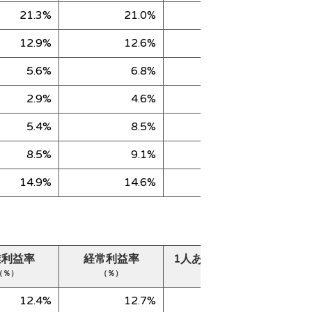
21.3%
21.0%
27,073
12.9%
12.6%
27,449
5.6%
6.8%
17,246
2.9%
4.6%
32,958
5.4%
8.5%
23,589
8.5%
9.1%
28,021
14.9%
14.6%
31,509
業利益率
経常利益率
1人あたり売上高
純
（％）
（％）
（千円）
12.4%
12.7%
35,826