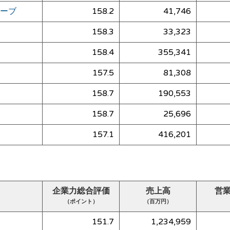
ーブ
158.2
41,746
158.3
33,323
158.4
355,341
157.5
81,308
158.7
190,553
158.7
25,696
157.1
416,201
企業力総合評価
売上高
営
（ポイント）
（百万円）
151.7
1,234,959