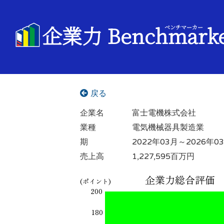
企業力 Benchmark
ベンチマーカー
戻る
企業名
富士電機株式会社
業種
電気機械器具製造業
期
2022年03月～2026年0
売上高
1,227,595百万円