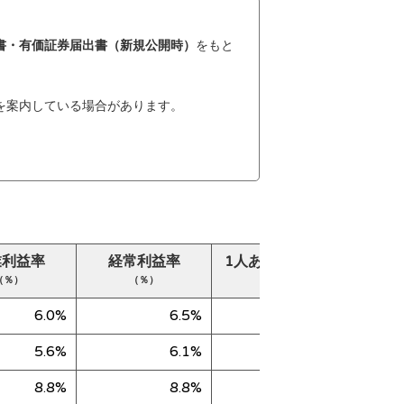
書・有価証券届出書（新規公開時）
をもと
を案内している場合があります。
業利益率
経常利益率
1人あたり売上高
純
（％）
（％）
（千円）
6.0%
6.5%
18,445
5.6%
6.1%
10,247
8.8%
8.8%
40,524