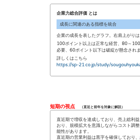
企業力総合評価 とは
成長に関連のある指標を統合
企業の成長を表したグラフ。右肩上がりは
100ポイント以上は正常な経営、80～1
必要、60ポイント以下は破綻が懸念され
詳しくはこちら
https://sp-21.co.jp/study/sougouhyouk
短期の視点
（直近と前年を対象に解説）
直近期で増収を達成しており、売上総利益
おり、規模拡大を意識しながらコスト調整
能性があります。
直近期の営業利益は黒字を確保しており、