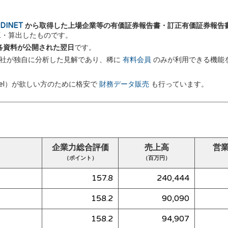
DINET
から取得した上場企業等の有価証券報告書・訂正有価証券報告
加工・算出したものです。
 に各資料が公開された翌日
です。
弊社が独自に分析した見解であり、稀に
有料会員
のみが利用できる機能
el）が欲しい方のために格安で
財務データ販売
も行っています。
企業力総合評価
売上高
営
（ポイント）
（百万円）
157.8
240,444
158.2
90,090
158.2
94,907