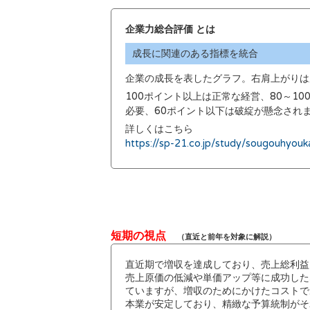
企業力総合評価 とは
成長に関連のある指標を統合
企業の成長を表したグラフ。右肩上がりは
100ポイント以上は正常な経営、80～1
必要、60ポイント以下は破綻が懸念され
詳しくはこちら
https://sp-21.co.jp/study/sougouhyouk
短期の視点
（直近と前年を対象に解説）
直近期で増収を達成しており、売上総利益
売上原価の低減や単価アップ等に成功した
ていますが、増収のためにかけたコストで
本業が安定しており、精緻な予算統制がそ