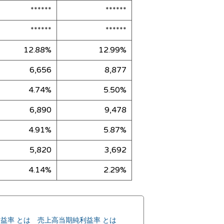
******
******
******
******
12.88%
12.99%
6,656
8,877
4.74%
5.50%
6,890
9,478
4.91%
5.87%
5,820
3,692
4.14%
2.29%
益率 とは
売上高当期純利益率 とは