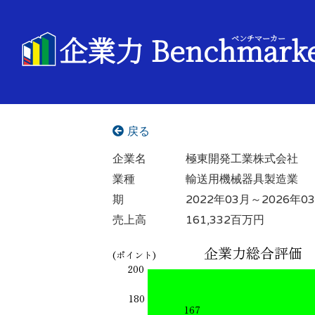
企業力 Benchmark
ベンチマーカー
戻る
企業名
極東開発工業株式会社
業種
輸送用機械器具製造業
期
2022年03月～2026年0
売上高
161,332百万円