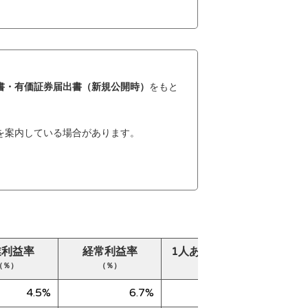
書・有価証券届出書（新規公開時）
をもと
を案内している場合があります。
業利益率
経常利益率
1人あたり売上高
純
（％）
（％）
（千円）
4.5%
6.7%
18,937