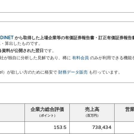
DINET
から取得した上場企業等の有価証券報告書・訂正有価証券報告
加工・算出したものです。
 に各資料が公開された翌日
です。
弊社が独自に分析した見解であり、稀に
有料会員
のみが利用できる機能
el）が欲しい方のために格安で
財務データ販売
も行っています。
企業力総合評価
売上高
営
（ポイント）
（百万円）
153.5
738,434