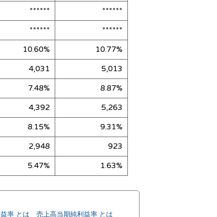
******
******
******
******
10.60%
10.77%
4,031
5,013
7.48%
8.87%
4,392
5,263
8.15%
9.31%
2,948
923
5.47%
1.63%
益率 とは
売上高当期純利益率 とは