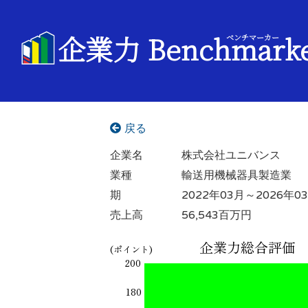
企業力 Benchmark
ベンチマーカー
戻る
企業名
株式会社ユニバンス
業種
輸送用機械器具製造業
期
2022年03月～2026年0
売上高
56,543百万円