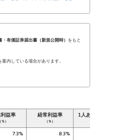
書・有価証券届出書（新規公開時）
をもと
を案内している場合があります。
業利益率
経常利益率
1人あたり売上高
純
（％）
（％）
（千円）
7.3%
8.3%
20,895