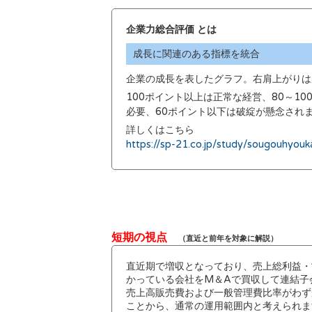
企業力総合評価 とは
成長に関連のある指標を統合
企業の成長を表したグラフ。右肩上がりは
100ポイント以上は正常な経営、80～1
必要、60ポイント以下は破綻が懸念され
詳しくはこちら
https://sp-21.co.jp/study/sougouhyouk
短期の視点
（直近と前年を対象に解説）
直近期で増収となっており、売上総利益・
かっている会社をM＆Aで買収して連結子
売上高販売費および一般管理費比率がわず
ことから、通常の運用範囲内と考えられま