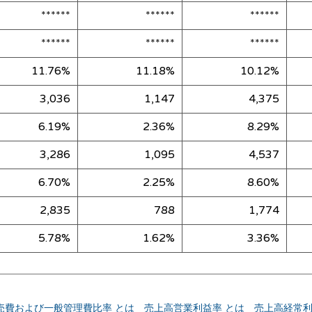
******
******
******
******
******
******
11.76%
11.18%
10.12%
3,036
1,147
4,375
6.19%
2.36%
8.29%
3,286
1,095
4,537
6.70%
2.25%
8.60%
2,835
788
1,774
5.78%
1.62%
3.36%
売費および一般管理費比率 とは
売上高営業利益率 とは
売上高経常利