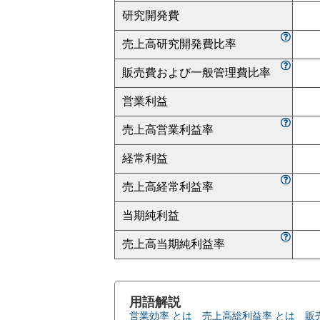
研究開発費
売上高研究開発費比率
販売費および一般管理費比率
営業利益
売上高営業利益率
経常利益
売上高経常利益率
当期純利益
売上高当期純利益率
用語解説
営業効率 とは
売上高総利益率 とは
販