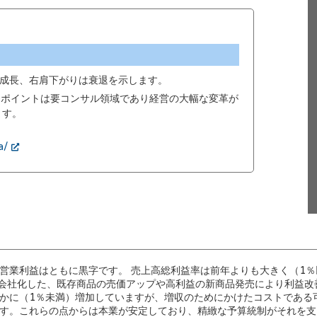
成長、右肩下がりは衰退を示します。
00ポイントは要コンサル領域であり経営の大幅な変革が
ます。
a/
営業利益はともに黒字です。 売上高総利益率は前年よりも大きく（1％
会社化した、既存商品の売価アップや高利益の新商品発売により利益改
かに（1％未満）増加していますが、増収のためにかけたコストである
す。これらの点からは本業が安定しており、精緻な予算統制がそれを支