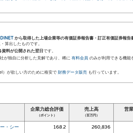
DINET
から取得した上場企業等の有価証券報告書・訂正有価証券報告
加工・算出したものです。
 に各資料が公開された翌日
です。
弊社が独自に分析した見解であり、稀に
有料会員
のみが利用できる機能
el）が欲しい方のために格安で
財務データ販売
も行っています。
企業力総合評価
売上高
営
（ポイント）
（百万円）
ー・シー
168.2
260,836