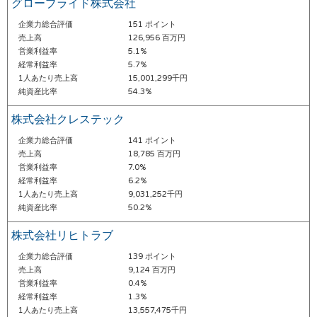
グローブライド株式会社
企業力総合評価
151 ポイント
売上高
126,956 百万円
営業利益率
5.1%
経常利益率
5.7%
1人あたり売上高
15,001,299千円
純資産比率
54.3%
株式会社クレステック
企業力総合評価
141 ポイント
売上高
18,785 百万円
営業利益率
7.0%
経常利益率
6.2%
1人あたり売上高
9,031,252千円
純資産比率
50.2%
株式会社リヒトラブ
企業力総合評価
139 ポイント
売上高
9,124 百万円
営業利益率
0.4%
経常利益率
1.3%
1人あたり売上高
13,557,475千円