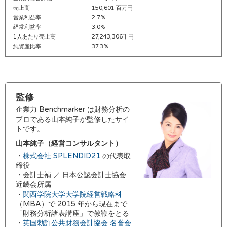
売上高
150,601 百万円
営業利益率
2.7%
経常利益率
3.0%
1人あたり売上高
27,243,306千円
純資産比率
37.3%
監修
企業力 Benchmarker は財務分析の
プロである山本純子が監修したサイ
トです。
山本純子（経営コンサルタント）
・
株式会社 SPLENDID21
の代表取
締役
・会計士補 ／ 日本公認会計士協会
近畿会所属
・
関西学院大学大学院経営戦略科
（MBA）で 2015 年から現在まで
「財務分析諸表講座」で教鞭をとる
・
英国勅許公共財務会計協会 名誉会