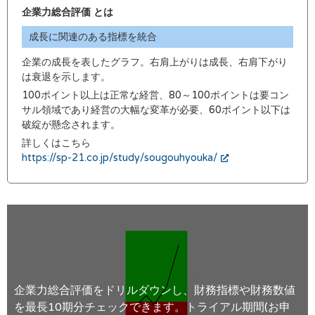
企業力総合評価 とは
成長に関連のある指標を統合
企業の成長を表したグラフ。右肩上がりは成長、右肩下がり
は衰退を示します。
100ポイント以上は正常な経営、80～100ポイントは要コン
サル領域であり経営の大幅な変革が必要、60ポイント以下は
破綻が懸念されます。
詳しくはこちら
https://sp-21.co.jp/study/sougouhyouka/
企業力総合評価をドリルダウンし、財務指標や財務数値
を最長10期分チェックできます。トライアル期間(お申