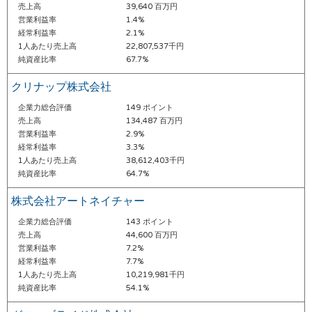
売上高
39,640 百万円
営業利益率
1.4%
経常利益率
2.1%
1人あたり売上高
22,807,537千円
純資産比率
67.7%
クリナップ株式会社
企業力総合評価
149 ポイント
売上高
134,487 百万円
営業利益率
2.9%
経常利益率
3.3%
1人あたり売上高
38,612,403千円
純資産比率
64.7%
株式会社アートネイチャー
企業力総合評価
143 ポイント
売上高
44,600 百万円
営業利益率
7.2%
経常利益率
7.7%
1人あたり売上高
10,219,981千円
純資産比率
54.1%