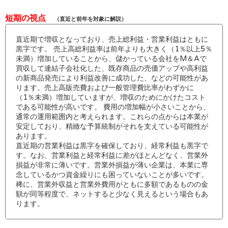
短期の視点
（直近と前年を対象に解説）
直近期で増収となっており、売上総利益・営業利益はともに
黒字です。 売上高総利益率は前年よりも大きく（1％以上5％
未満）増加していることから、儲かっている会社をM＆Aで
買収して連結子会社化した、既存商品の売価アップや高利益
の新商品発売により利益改善に成功した、などの可能性があ
ります。売上高販売費および一般管理費比率がわずかに
（1％未満）増加していますが、増収のためにかけたコスト
である可能性が高いです。 費用の増加幅が小さいことから、
通常の運用範囲内と考えられます。これらの点からは本業が
安定しており、精緻な予算統制がそれを支えている可能性が
あります。
直近期の営業利益は黒字を確保しており、経常利益も黒字で
す。なお、営業利益と経常利益に差がほとんどなく、営業外
損益が非常に薄いです。営業外損益が薄い企業は、本業に専
念しているかつ資金繰りにも困っていないことが多いです。
稀に、営業外収益と営業外費用がともに多額であるものの金
額が同等程度で、ネットすると少なく見えるという場合もあ
ります。