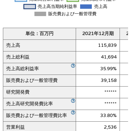
単位：百万円
2021年12月期
2
売上高
115,839
売上総利益
41,694
売上高総利益率
35.99%
販売費および一般管理費
39,158
研究開発費
******
売上高研究開発費比率
******
販売費および一般管理費比率
33.80%
営業利益
2,536