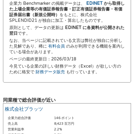
企業力 Benchmarker の掲載データは、
EDINET
から取得し
た上場企業等の有価証券報告書・訂正有価証券報告書・有価
証券届出書（新規公開時）
をもとに、株式会社
SPLENDID21 が独自に加工・算出したものです。
原則として、データの更新は
EDINET に各資料が公開された
翌日
です。
なお、当ページに記載されている文言は弊社が独自に分析し
た見解であり、稀に
有料会員
のみが利用できる機能を案内し
ている場合があります。
ページの最終更新日：2026/03/18
今見ている企業の詳しい財務データ（Excel）が欲しい方の
ために格安で
財務データ販売
も行っています。
同業種で総合評価が近い
株式会社プラッツ
企業力総合評価
146 ポイント
売上高
8,423 百万円
営業利益率
2.2%