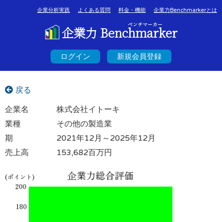
企業分析実践
よくある質問
料金・機能
企業力Benchmarkerとは
ベンチマーカー
企業力 Benchmarker
ログイン
新規会員登録
戻る
企業名
株式会社イトーキ
業種
その他の製造業
期
2021年12月～2025年12月
売上高
153,682百万円