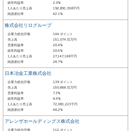
経常利益率
2.0%
1人あたり売上高
192,891,358千円
純資産比率
42.1%
株式会社リログループ
企業力総合評価
144 ポイント
売上高
151,074 百万円
営業利益率
20.4%
経常利益率
20.5%
1人あたり売上高
27,147,169千円
純資産比率
26.7%
日本冶金工業株式会社
企業力総合評価
139 ポイント
売上高
150,866 百万円
営業利益率
7.3%
経常利益率
6.4%
1人あたり売上高
72,081,223千円
純資産比率
46.2%
アレンザホールディングス株式会社
企業力総合評価
112 ポイント