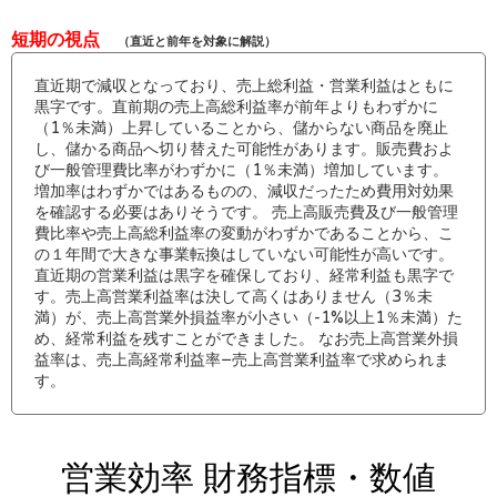
短期の視点
（直近と前年を対象に解説）
直近期で減収となっており、売上総利益・営業利益はともに
黒字です。直前期の売上高総利益率が前年よりもわずかに
（1％未満）上昇していることから、儲からない商品を廃止
し、儲かる商品へ切り替えた可能性があります。販売費およ
び一般管理費比率がわずかに（1％未満）増加しています。
増加率はわずかではあるものの、減収だったため費用対効果
を確認する必要はありそうです。 売上高販売費及び一般管理
費比率や売上高総利益率の変動がわずかであることから、こ
の１年間で大きな事業転換はしていない可能性が高いです。
直近期の営業利益は黒字を確保しており、経常利益も黒字で
す。売上高営業利益率は決して高くはありません（3％未
満）が、売上高営業外損益率が小さい（-1%以上1％未満）た
め、経常利益を残すことができました。 なお売上高営業外損
益率は、売上高経常利益率−売上高営業利益率で求められま
す。