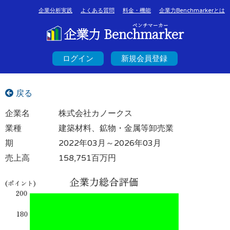
企業分析実践
よくある質問
料金・機能
企業力Benchmarkerとは
ベンチマーカー
企業力 Benchmarker
ログイン
新規会員登録
戻る
企業名
株式会社カノークス
業種
建築材料、鉱物・金属等卸売業
期
2022年03月～2026年03月
売上高
158,751百万円