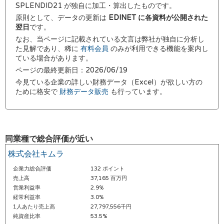
SPLENDID21 が独自に加工・算出したものです。
原則として、データの更新は
EDINET に各資料が公開された
翌日
です。
なお、当ページに記載されている文言は弊社が独自に分析し
た見解であり、稀に
有料会員
のみが利用できる機能を案内し
ている場合があります。
ページの最終更新日：2026/06/19
今見ている企業の詳しい財務データ（Excel）が欲しい方の
ために格安で
財務データ販売
も行っています。
同業種で総合評価が近い
株式会社キムラ
企業力総合評価
132 ポイント
売上高
37,165 百万円
営業利益率
2.9%
経常利益率
3.0%
1人あたり売上高
27,797,556千円
純資産比率
53.5%