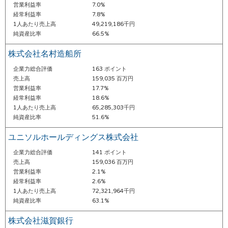
営業利益率
7.0%
経常利益率
7.8%
1人あたり売上高
49,219,186千円
純資産比率
66.5%
株式会社名村造船所
企業力総合評価
163 ポイント
売上高
159,035 百万円
営業利益率
17.7%
経常利益率
18.6%
1人あたり売上高
65,285,303千円
純資産比率
51.6%
ユニソルホールディングス株式会社
企業力総合評価
141 ポイント
売上高
159,036 百万円
営業利益率
2.1%
経常利益率
2.6%
1人あたり売上高
72,321,964千円
純資産比率
63.1%
株式会社滋賀銀行