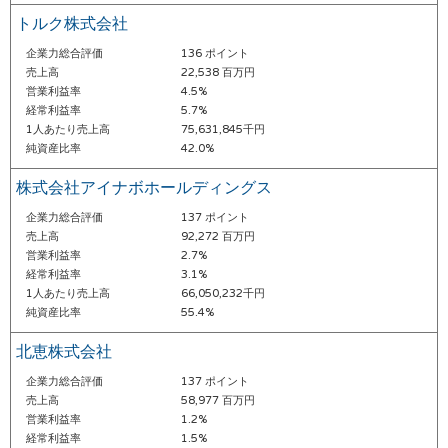
トルク株式会社
企業力総合評価
136 ポイント
売上高
22,538 百万円
営業利益率
4.5%
経常利益率
5.7%
1人あたり売上高
75,631,845千円
純資産比率
42.0%
株式会社アイナボホールディングス
企業力総合評価
137 ポイント
売上高
92,272 百万円
営業利益率
2.7%
経常利益率
3.1%
1人あたり売上高
66,050,232千円
純資産比率
55.4%
北恵株式会社
企業力総合評価
137 ポイント
売上高
58,977 百万円
営業利益率
1.2%
経常利益率
1.5%