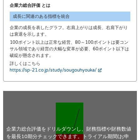
企業力総合評価 とは
成長に関連のある指標を統合
企業の成長を表したグラフ。右肩上がりは成長、右肩下がり
は衰退を示します。
100ポイント以上は正常な経営、80～100ポイントは要コン
サル領域であり経営の大幅な変革が必要、60ポイント以下は
破綻が懸念されます。
詳しくはこちら
https://sp-21.co.jp/study/sougouhyouka/
企業力総合評価をドリルダウンし、財務指標や財務数値
を最長10期分チェックできます。トライアル期間(お申