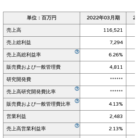
単位：百万円
2022年03月期
2
売上高
116,521
売上総利益
7,294
売上高総利益率
6.26%
販売費および一般管理費
4,811
研究開発費
******
売上高研究開発費比率
******
販売費および一般管理費比率
4.13%
営業利益
2,483
売上高営業利益率
2.13%