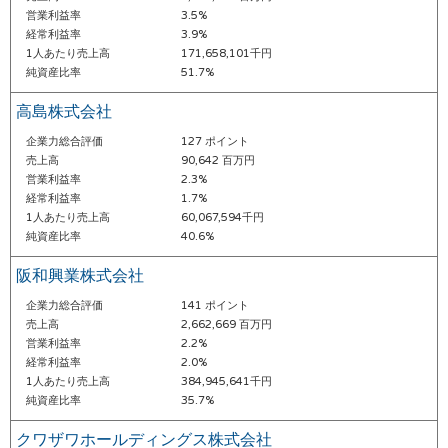
営業利益率
3.5%
経常利益率
3.9%
1人あたり売上高
171,658,101千円
純資産比率
51.7%
高島株式会社
企業力総合評価
127 ポイント
売上高
90,642 百万円
営業利益率
2.3%
経常利益率
1.7%
1人あたり売上高
60,067,594千円
純資産比率
40.6%
阪和興業株式会社
企業力総合評価
141 ポイント
売上高
2,662,669 百万円
営業利益率
2.2%
経常利益率
2.0%
1人あたり売上高
384,945,641千円
純資産比率
35.7%
クワザワホールディングス株式会社