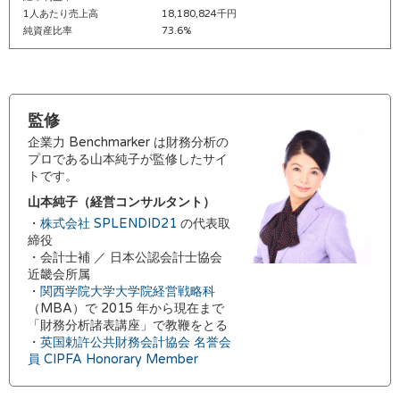
1人あたり売上高
18,180,824千円
純資産比率
73.6%
監修
企業力 Benchmarker は財務分析の
プロである山本純子が監修したサイ
トです。
山本純子（経営コンサルタント）
・
株式会社 SPLENDID21
の代表取
締役
・会計士補 ／ 日本公認会計士協会
近畿会所属
・
関西学院大学大学院経営戦略科
（MBA）で 2015 年から現在まで
「財務分析諸表講座」で教鞭をとる
・
英国勅許公共財務会計協会 名誉会
員 CIPFA Honorary Member