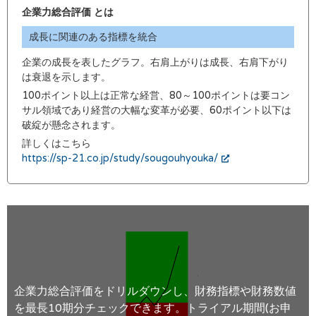
企業力総合評価 とは
成長に関連のある指標を統合
企業の成長を表したグラフ。右肩上がりは成長、右肩下がり
は衰退を示します。
100ポイント以上は正常な経営、80～100ポイントは要コン
サル領域であり経営の大幅な変革が必要、60ポイント以下は
破綻が懸念されます。
詳しくはこちら
https://sp-21.co.jp/study/sougouhyouka/
企業力総合評価をドリルダウンし、財務指標や財務数値
を最長10期分チェックできます。トライアル期間(お申