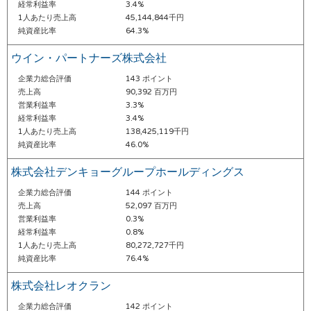
経常利益率
3.4%
1人あたり売上高
45,144,844千円
純資産比率
64.3%
ウイン・パートナーズ株式会社
企業力総合評価
143 ポイント
売上高
90,392 百万円
営業利益率
3.3%
経常利益率
3.4%
1人あたり売上高
138,425,119千円
純資産比率
46.0%
株式会社デンキョーグループホールディングス
企業力総合評価
144 ポイント
売上高
52,097 百万円
営業利益率
0.3%
経常利益率
0.8%
1人あたり売上高
80,272,727千円
純資産比率
76.4%
株式会社レオクラン
企業力総合評価
142 ポイント