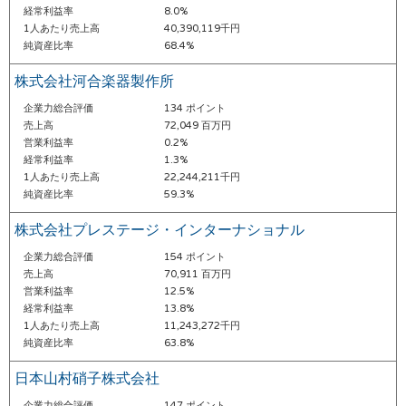
経常利益率
8.0%
1人あたり売上高
40,390,119千円
純資産比率
68.4%
株式会社河合楽器製作所
企業力総合評価
134 ポイント
売上高
72,049 百万円
営業利益率
0.2%
経常利益率
1.3%
1人あたり売上高
22,244,211千円
純資産比率
59.3%
株式会社プレステージ・インターナショナル
企業力総合評価
154 ポイント
売上高
70,911 百万円
営業利益率
12.5%
経常利益率
13.8%
1人あたり売上高
11,243,272千円
純資産比率
63.8%
日本山村硝子株式会社
企業力総合評価
147 ポイント