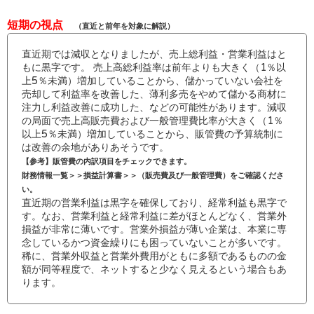
短期の視点
（直近と前年を対象に解説）
直近期では減収となりましたが、売上総利益・営業利益はと
もに黒字です。 売上高総利益率は前年よりも大きく（1％以
上5％未満）増加していることから、儲かっていない会社を
売却して利益率を改善した、薄利多売をやめて儲かる商材に
注力し利益改善に成功した、などの可能性があります。減収
の局面で売上高販売費および一般管理費比率が大きく（1％
以上5％未満）増加していることから、販管費の予算統制に
は改善の余地がありあそうです。
【参考】販管費の内訳項目をチェックできます。
財務情報一覧＞＞損益計算書＞＞（販売費及び一般管理費）をご確認くださ
い。
直近期の営業利益は黒字を確保しており、経常利益も黒字で
す。なお、営業利益と経常利益に差がほとんどなく、営業外
損益が非常に薄いです。営業外損益が薄い企業は、本業に専
念しているかつ資金繰りにも困っていないことが多いです。
稀に、営業外収益と営業外費用がともに多額であるものの金
額が同等程度で、ネットすると少なく見えるという場合もあ
ります。