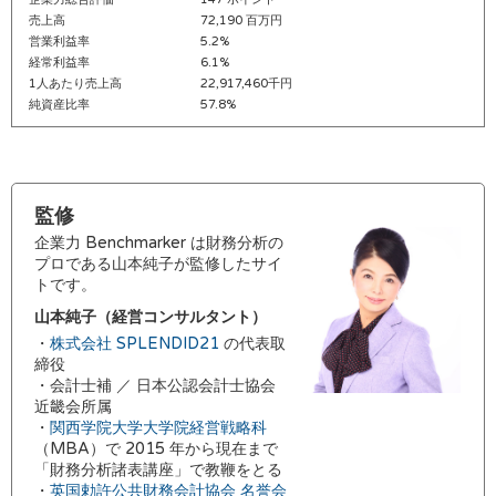
売上高
72,190 百万円
営業利益率
5.2%
経常利益率
6.1%
1人あたり売上高
22,917,460千円
純資産比率
57.8%
監修
企業力 Benchmarker は財務分析の
プロである山本純子が監修したサイ
トです。
山本純子（経営コンサルタント）
・
株式会社 SPLENDID21
の代表取
締役
・会計士補 ／ 日本公認会計士協会
近畿会所属
・
関西学院大学大学院経営戦略科
（MBA）で 2015 年から現在まで
「財務分析諸表講座」で教鞭をとる
・
英国勅許公共財務会計協会 名誉会