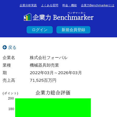
企業分析実践
よくある質問
料金・機能
企業力Benchmarkerとは
ベンチマーカー
企業力 Benchmarker
ログイン
新規会員登録
戻る
企業名
株式会社フォーバル
業種
機械器具卸売業
期
2022年03月～2026年03月
売上高
71,525百万円