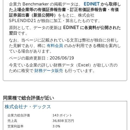
企業力 Benchmarker の掲載データは、
EDINET
から取得し
た上場企業等の有価証券報告書・訂正有価証券報告書・有価
証券届出書（新規公開時）
をもとに、株式会社
SPLENDID21 が独自に加工・算出したものです。
原則として、データの更新は
EDINET に各資料が公開された
翌日
です。
なお、当ページに記載されている文言は弊社が独自に分析し
た見解であり、稀に
有料会員
のみが利用できる機能を案内し
ている場合があります。
ページの最終更新日：2026/06/19
今見ている企業の詳しい財務データ（Excel）が欲しい方の
ために格安で
財務データ販売
も行っています。
同業種で総合評価が近い
株式会社ナ・デックス
企業力総合評価
143 ポイント
売上高
36,838 百万円
営業利益率
3.0%