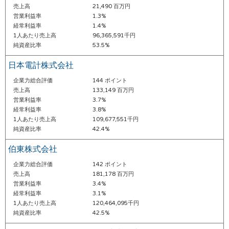
売上高
21,490 百万円
営業利益率
1.3%
経常利益率
1.4%
1人あたり売上高
96,365,591千円
純資産比率
53.5%
日本電計株式会社
企業力総合評価
144 ポイント
売上高
133,149 百万円
営業利益率
3.7%
経常利益率
3.8%
1人あたり売上高
109,677,551千円
純資産比率
42.4%
伯東株式会社
企業力総合評価
142 ポイント
売上高
181,178 百万円
営業利益率
3.4%
経常利益率
3.1%
1人あたり売上高
120,464,095千円
純資産比率
42.5%