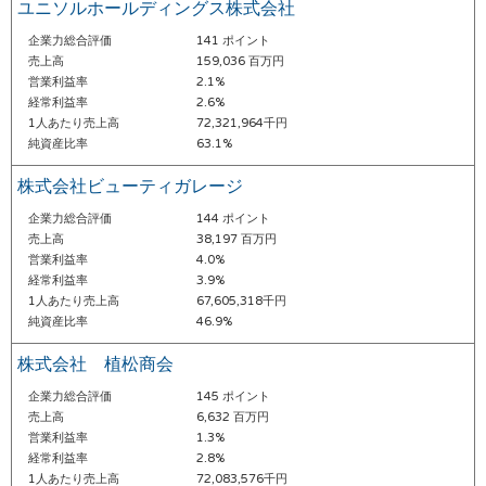
ユニソルホールディングス株式会社
企業力総合評価
141 ポイント
売上高
159,036 百万円
営業利益率
2.1%
経常利益率
2.6%
1人あたり売上高
72,321,964千円
純資産比率
63.1%
株式会社ビューティガレージ
企業力総合評価
144 ポイント
売上高
38,197 百万円
営業利益率
4.0%
経常利益率
3.9%
1人あたり売上高
67,605,318千円
純資産比率
46.9%
株式会社 植松商会
企業力総合評価
145 ポイント
売上高
6,632 百万円
営業利益率
1.3%
経常利益率
2.8%
1人あたり売上高
72,083,576千円