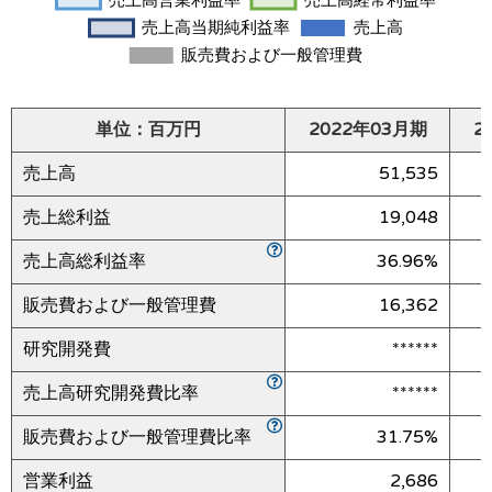
単位：百万円
2022年03月期
2
売上高
51,535
売上総利益
19,048
売上高総利益率
36.96%
販売費および一般管理費
16,362
研究開発費
******
売上高研究開発費比率
******
販売費および一般管理費比率
31.75%
営業利益
2,686