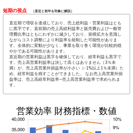
短期の視点
（直近と前年を対象に解説）
直近期で増収を達成しており、売上総利益・営業利益はとも
に黒字です。直前期の売上高総利益率と販売費および一般管
理費比率はともにわずかに減少しており、規模拡大を意識し
ながらコスト調整により利益率を統制した可能性がありま
す。全体的に変動が少なく、事業を取り巻く環境が比較的穏
やかである可能性があります。
直近期の営業利益は黒字を確保しており、経常利益も黒字で
す。売上高営業利益率は決して高くはありません（3％未
満）が、売上高営業外損益率が小さい（-1%以上1％未満）た
め、経常利益を残すことができました。 なお売上高営業外損
益率は、売上高経常利益率−売上高営業利益率で求められま
す。