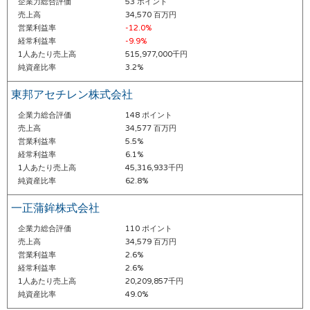
企業力総合評価
53 ポイント
売上高
34,570 百万円
営業利益率
-12.0%
経常利益率
-9.9%
1人あたり売上高
515,977,000千円
純資産比率
3.2%
東邦アセチレン株式会社
企業力総合評価
148 ポイント
売上高
34,577 百万円
営業利益率
5.5%
経常利益率
6.1%
1人あたり売上高
45,316,933千円
純資産比率
62.8%
一正蒲鉾株式会社
企業力総合評価
110 ポイント
売上高
34,579 百万円
営業利益率
2.6%
経常利益率
2.6%
1人あたり売上高
20,209,857千円
純資産比率
49.0%