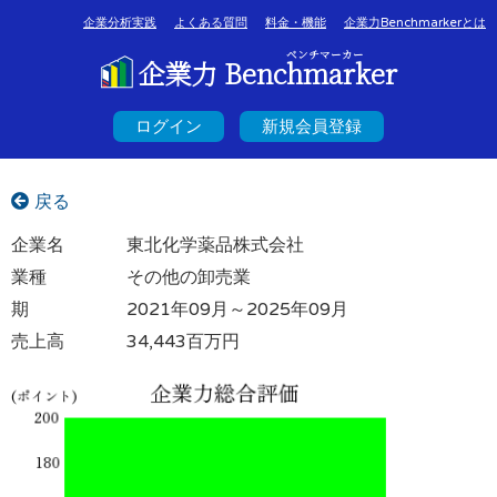
企業分析実践
よくある質問
料金・機能
企業力Benchmarkerとは
ベンチマーカー
企業力 Benchmarker
ログイン
新規会員登録
戻る
企業名
東北化学薬品株式会社
業種
その他の卸売業
期
2021年09月～2025年09月
売上高
34,443百万円