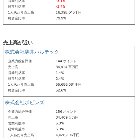
営業利益率
-3.1%
経常利益率
-2.7%
1人あたり売上高
18,395,045千円
純資産比率
79.9%
売上高が近い
株式会社駒井ハルテック
企業力総合評価
144 ポイント
売上高
34,414 百万円
営業利益率
1.4%
経常利益率
2.4%
1人あたり売上高
55,686,084千円
純資産比率
52.6%
株式会社ポピンズ
企業力総合評価
156 ポイント
売上高
34,409 百万円
営業利益率
5.3%
経常利益率
5.3%
1人あたり売上高
6,028,206千円