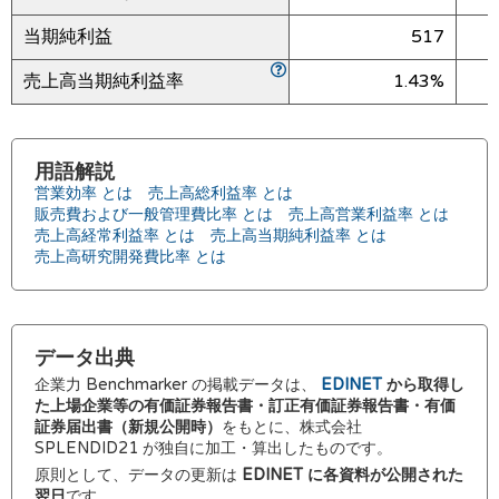
当期純利益
517
売上高当期純利益率
1.43%
用語解説
営業効率 とは
売上高総利益率 とは
販売費および一般管理費比率 とは
売上高営業利益率 とは
売上高経常利益率 とは
売上高当期純利益率 とは
売上高研究開発費比率 とは
データ出典
企業力 Benchmarker の掲載データは、
EDINET
から取得し
た上場企業等の有価証券報告書・訂正有価証券報告書・有価
証券届出書（新規公開時）
をもとに、株式会社
SPLENDID21 が独自に加工・算出したものです。
原則として、データの更新は
EDINET に各資料が公開された
翌日
です。