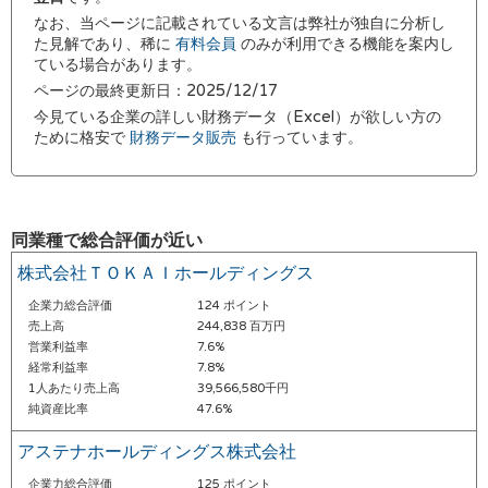
なお、当ページに記載されている文言は弊社が独自に分析し
た見解であり、稀に
有料会員
のみが利用できる機能を案内し
ている場合があります。
ページの最終更新日：2025/12/17
今見ている企業の詳しい財務データ（Excel）が欲しい方の
ために格安で
財務データ販売
も行っています。
同業種で総合評価が近い
株式会社ＴＯＫＡＩホールディングス
企業力総合評価
124 ポイント
売上高
244,838 百万円
営業利益率
7.6%
経常利益率
7.8%
1人あたり売上高
39,566,580千円
純資産比率
47.6%
アステナホールディングス株式会社
企業力総合評価
125 ポイント