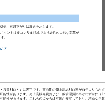
成長、右肩下がりは衰退を示します。
00ポイントは要コンサル領域であり経営の大幅な変革が
ます。
a/
・営業利益ともに黒字です。直前期の売上高総利益率が前年よりもわず
可能性があります。売上高販売費および一般管理費比率がわずかに（1
可能性があります。これらの点からは本業が安定しており、精緻な予算