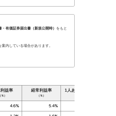
書・有価証券届出書（新規公開時）
をもと
を案内している場合があります。
業利益率
経常利益率
1人あたり売上高
純
（％）
（％）
（千円）
4.6%
5.4%
44,409