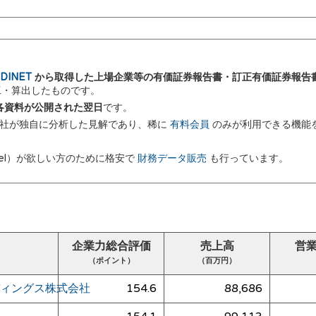
DINET
から取得した上場企業等の有価証券報告書・訂正有価証券報告
加工・算出したものです。
 に各資料が公開された翌日
です。
弊社が独自に分析した見解であり、稀に
有料会員
のみが利用できる機能
el）が欲しい方のために格安で
財務データ販売
も行っています。
企業力総合評価
売上高
営
（ポイント）
（百万円）
ィングス株式会社
154.6
88,686