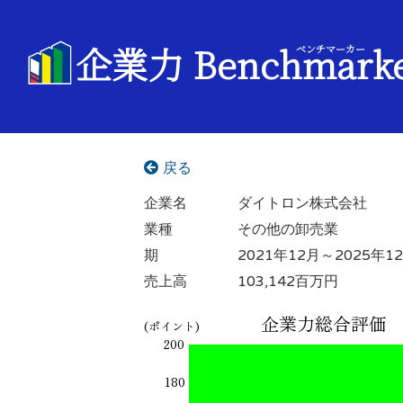
企業力 Benchmark
ベンチマーカー
戻る
企業名
ダイトロン株式会社
業種
その他の卸売業
期
2021年12月～2025年1
売上高
103,142百万円