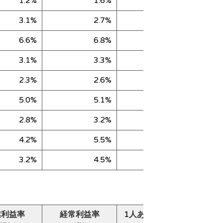
1.2%
1.6%
127,723
3.1%
2.7%
79,660
6.6%
6.8%
147,542
3.1%
3.3%
156,649
2.3%
2.6%
39,102
5.0%
5.1%
31,161
2.8%
3.2%
56,329
4.2%
5.5%
30,060
3.2%
4.5%
45,813
業利益率
経常利益率
1人あたり売上高
純