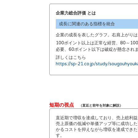
企業力総合評価 とは
成長に関連のある指標を統合
企業の成長を表したグラフ。右肩上がりは
100ポイント以上は正常な経営、80～1
必要、60ポイント以下は破綻が懸念され
詳しくはこちら
https://sp-21.co.jp/study/sougouhyouk
短期の視点
（直近と前年を対象に解説）
直近期で増収を達成しており、売上総利益
売上原価の低減や単価アップ等に成功した
かるコストを抑えながら増収を達成できた
す。