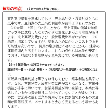
短期の視点
（直近と前年を対象に解説）
直近期で増収を達成しており、売上総利益・営業利益ともに
黒字です。直前期の売上高総利益率が前年よりもわずかに
（1％未満）上昇していることから、売上原価の低減や単価
アップ等に成功したなどの小さな変化があった可能性があり
ます。売上高販売費および一般管理費比率がわずかに（1％
未満）増加していますが、増収のためにかけたコストである
可能性が高いです。 費用の増加幅が小さいことから、通常の
運用範囲内と考えられます。これらの点からは本業が安定し
ており、精緻な予算統制がそれを支えている可能性がありま
す。
【参考】販管費の内訳項目をチェックできます。
財務情報一覧＞＞損益計算書＞＞（販売費及び一般管理費）をご確認くださ
い。
直近期の営業利益は黒字を確保しており、経常利益も黒字で
す。なお、営業利益と経常利益に差がほとんどなく、営業外
損益が非常に薄いです。営業外損益が薄い企業は、本業に専
念しているかつ資金繰りにも困っていないことが多いです。
稀に、営業外収益と営業外費用がともに多額であるものの金
額が同等程度で、ネットすると少なく見えるという場合もあ
ります。