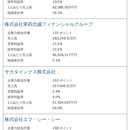
経常利益率
19.5%
1人あたり売上高
62,085,920千円
純資産比率
74.3%
株式会社第四北越フィナンシャルグループ
企業力総合評価
133 ポイント
売上高
260,248 百万円
営業利益率
23.5%
経常利益率
23.5%
1人あたり売上高
65,636,317千円
純資産比率
5.3%
サカタインクス株式会社
企業力総合評価
150 ポイント
売上高
257,668 百万円
営業利益率
5.9%
経常利益率
6.0%
1人あたり売上高
41,924,503千円
純資産比率
56.0%
株式会社エフ・シー・シー
企業力総合評価
168 ポイント