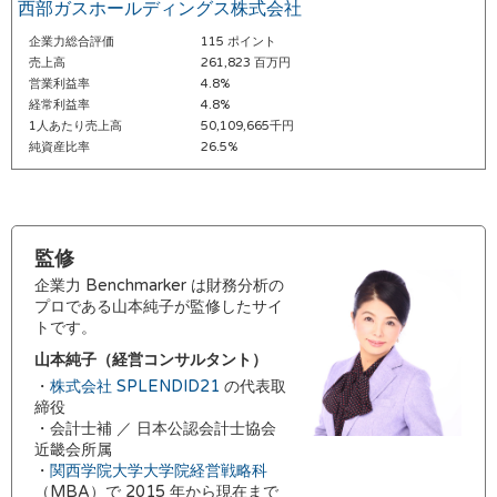
西部ガスホールディングス株式会社
企業力総合評価
115 ポイント
売上高
261,823 百万円
営業利益率
4.8%
経常利益率
4.8%
1人あたり売上高
50,109,665千円
純資産比率
26.5%
監修
企業力 Benchmarker は財務分析の
プロである山本純子が監修したサイ
トです。
山本純子（経営コンサルタント）
・
株式会社 SPLENDID21
の代表取
締役
・会計士補 ／ 日本公認会計士協会
近畿会所属
・
関西学院大学大学院経営戦略科
（MBA）で 2015 年から現在まで