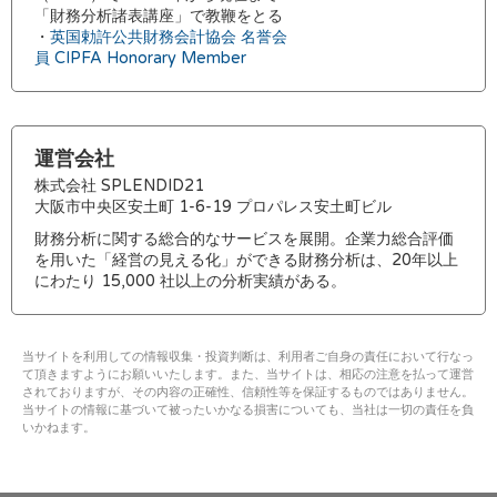
「財務分析諸表講座」で教鞭をとる
・
英国勅許公共財務会計協会 名誉会
員 CIPFA Honorary Member
運営会社
株式会社 SPLENDID21
大阪市中央区安土町 1-6-19 プロパレス安土町ビル
財務分析に関する総合的なサービスを展開。企業力総合評価
を用いた「経営の見える化」ができる財務分析は、20年以上
にわたり 15,000 社以上の分析実績がある。
当サイトを利用しての情報収集・投資判断は、利用者ご自身の責任において行なっ
て頂きますようにお願いいたします。また、当サイトは、相応の注意を払って運営
されておりますが、その内容の正確性、信頼性等を保証するものではありません。
当サイトの情報に基づいて被ったいかなる損害についても、当社は一切の責任を負
いかねます。