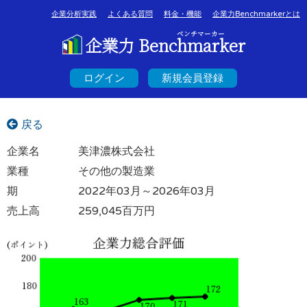
企業分析実践
よくある質問
料金・機能
企業力Benchmarkerとは
ベンチマーカー
企業力 Benchmarker
ログイン
新規会員登録
戻る
企業名
美津濃株式会社
業種
その他の製造業
期
2022年03月～2026年03月
売上高
259,045百万円