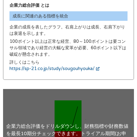
企業力総合評価 とは
成長に関連のある指標を統合
企業の成長を表したグラフ。右肩上がりは成長、右肩下がり
は衰退を示します。
100ポイント以上は正常な経営、80～100ポイントは要コン
サル領域であり経営の大幅な変革が必要、60ポイント以下は
破綻が懸念されます。
詳しくはこちら
https://sp-21.co.jp/study/sougouhyouka/
企業力総合評価をドリルダウンし、財務指標や財務数値
を最長10期分チェックできます。トライアル期間(お申