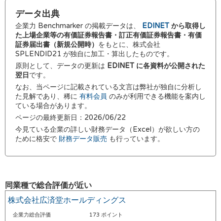
データ出典
企業力 Benchmarker の掲載データは、
EDINET
から取得し
た上場企業等の有価証券報告書・訂正有価証券報告書・有価
証券届出書（新規公開時）
をもとに、株式会社
SPLENDID21 が独自に加工・算出したものです。
原則として、データの更新は
EDINET に各資料が公開された
翌日
です。
なお、当ページに記載されている文言は弊社が独自に分析し
た見解であり、稀に
有料会員
のみが利用できる機能を案内し
ている場合があります。
ページの最終更新日：2026/06/22
今見ている企業の詳しい財務データ（Excel）が欲しい方の
ために格安で
財務データ販売
も行っています。
同業種で総合評価が近い
株式会社広済堂ホールディングス
企業力総合評価
173 ポイント