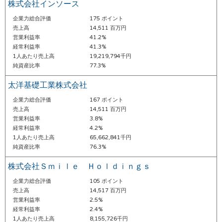
株式会社インソース
企業力総合評価
175 ポイント
売上高
14,511 百万円
営業利益率
41.2%
経常利益率
41.3%
1人あたり売上高
19,219,794千円
純資産比率
77.3%
太洋基礎工業株式会社
企業力総合評価
167 ポイント
売上高
14,511 百万円
営業利益率
3.8%
経常利益率
4.2%
1人あたり売上高
65,662,841千円
純資産比率
76.3%
株式会社Ｓｍｉｌｅ Ｈｏｌｄｉｎｇｓ
企業力総合評価
105 ポイント
売上高
14,517 百万円
営業利益率
2.5%
経常利益率
2.4%
1人あたり売上高
8,155,726千円