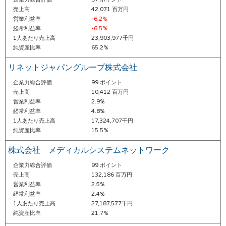
売上高
42,071 百万円
営業利益率
-6.2%
経常利益率
-6.5%
1人あたり売上高
23,903,977千円
純資産比率
65.2%
リネットジャパングループ株式会社
企業力総合評価
99 ポイント
売上高
10,412 百万円
営業利益率
2.9%
経常利益率
4.8%
1人あたり売上高
17,324,707千円
純資産比率
15.5%
株式会社 メディカルシステムネットワーク
企業力総合評価
99 ポイント
売上高
132,186 百万円
営業利益率
2.5%
経常利益率
2.4%
1人あたり売上高
27,187,577千円
純資産比率
21.7%