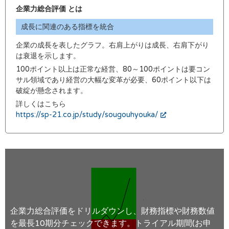
企業力総合評価 とは
成長に関連のある指標を統合
企業の成長を表したグラフ。右肩上がりは成長、右肩下がり
は衰退を示します。
100ポイント以上は正常な経営、80～100ポイントは要コン
サル領域であり経営の大幅な変革が必要、60ポイント以下は
破綻が懸念されます。
詳しくはこちら
https://sp-21.co.jp/study/sougouhyouka/
企業力総合評価をドリルダウンし、財務指標や財務数値
を最長10期分チェックできます。トライアル期間(お申