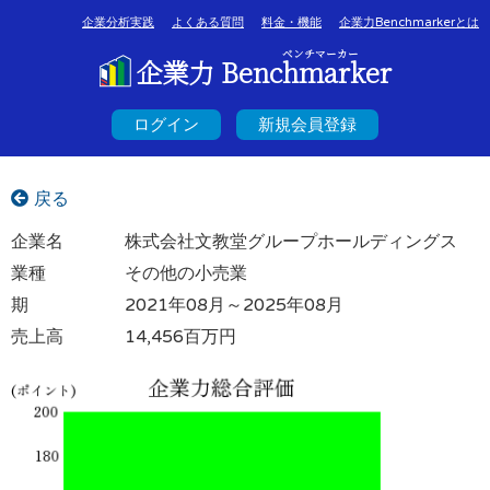
企業分析実践
よくある質問
料金・機能
企業力Benchmarkerとは
ベンチマーカー
企業力 Benchmarker
ログイン
新規会員登録
戻る
企業名
株式会社文教堂グループホールディングス
業種
その他の小売業
期
2021年08月～2025年08月
売上高
14,456百万円