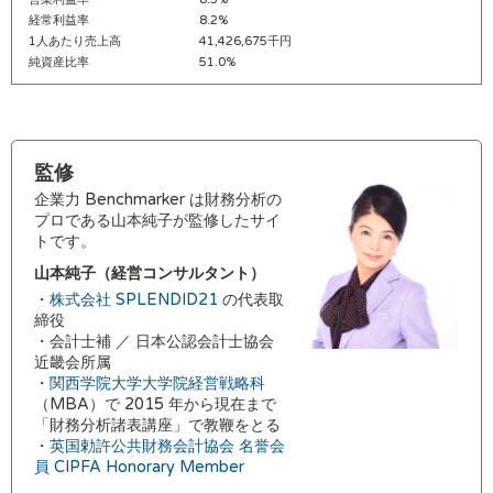
経常利益率
8.2%
1人あたり売上高
41,426,675千円
純資産比率
51.0%
監修
企業力 Benchmarker は財務分析の
プロである山本純子が監修したサイ
トです。
山本純子（経営コンサルタント）
・
株式会社 SPLENDID21
の代表取
締役
・会計士補 ／ 日本公認会計士協会
近畿会所属
・
関西学院大学大学院経営戦略科
（MBA）で 2015 年から現在まで
「財務分析諸表講座」で教鞭をとる
・
英国勅許公共財務会計協会 名誉会
員 CIPFA Honorary Member