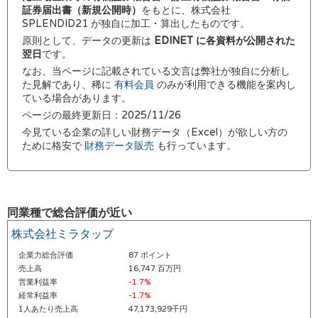
証券届出書（新規公開時）
をもとに、株式会社
SPLENDID21 が独自に加工・算出したものです。
原則として、データの更新は
EDINET に各資料が公開された
翌日
です。
なお、当ページに記載されている文言は弊社が独自に分析し
た見解であり、稀に
有料会員
のみが利用できる機能を案内し
ている場合があります。
ページの最終更新日：2025/11/26
今見ている企業の詳しい財務データ（Excel）が欲しい方の
ために格安で
財務データ販売
も行っています。
同業種で総合評価が近い
株式会社ミラタップ
企業力総合評価
87 ポイント
売上高
16,747 百万円
営業利益率
-1.7%
経常利益率
-1.7%
1人あたり売上高
47,173,929千円