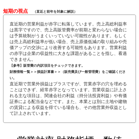
短期の視点
（直近と前年を対象に解説）
直近期の営業利益が赤字に転落しています。売上高総利益率
は黒字ですので、売上高販管費率が前期と変わらない場合に
は予算統制がうまくいっていない可能性があります。もしく
は売上高総利益率が低い場合、売上原価低減の取り組みや売
価アップの交渉により改善する可能性もあります。営業利益
の赤字は企業の収益性に大きな課題があることを指し、看過
できません。
【参考】販管費の内訳項目をチェックできます。
財務情報一覧＞＞損益計算書＞＞（販売費及び一般管理費）をご確認くださ
い。
直近期で営業外損益はプラスですが、営業赤字の穴を埋める
ことはできず、経常赤字となっています。営業収益に計上さ
れる主な項目は、関連会社の利益（持分法投資利益）や有価
証券による配当金などです。また、本業とは別に土地や建物
の賃貸による収益を得ている場合も、その他営業外収益とし
て計上されています。