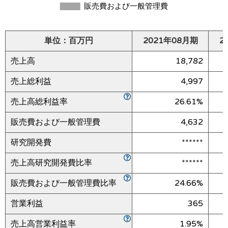
単位：百万円
2021年08月期
2
売上高
18,782
売上総利益
4,997
売上高総利益率
26.61%
販売費および一般管理費
4,632
研究開発費
******
売上高研究開発費比率
******
販売費および一般管理費比率
24.66%
営業利益
365
売上高営業利益率
1.95%