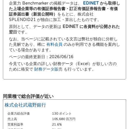
企業力 Benchmarker の掲載データは、
EDINET
から取得し
た上場企業等の有価証券報告書・訂正有価証券報告書・有価
証券届出書（新規公開時）
をもとに、株式会社
SPLENDID21 が独自に加工・算出したものです。
原則として、データの更新は
EDINET に各資料が公開された
翌日
です。
なお、当ページに記載されている文言は弊社が独自に分析し
た見解であり、稀に
有料会員
のみが利用できる機能を案内し
ている場合があります。
ページの最終更新日：2026/06/16
今見ている企業の詳しい財務データ（Excel）が欲しい方の
ために格安で
財務データ販売
も行っています。
同業種で総合評価が近い
株式会社武蔵野銀行
企業力総合評価
130 ポイント
売上高
105,680 百万円
営業利益率
21.6%