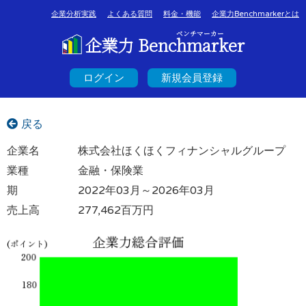
企業分析実践
よくある質問
料金・機能
企業力Benchmarkerとは
ベンチマーカー
企業力 Benchmarker
ログイン
新規会員登録
戻る
企業名
株式会社ほくほくフィナンシャルグループ
業種
金融・保険業
期
2022年03月～2026年03月
売上高
277,462百万円