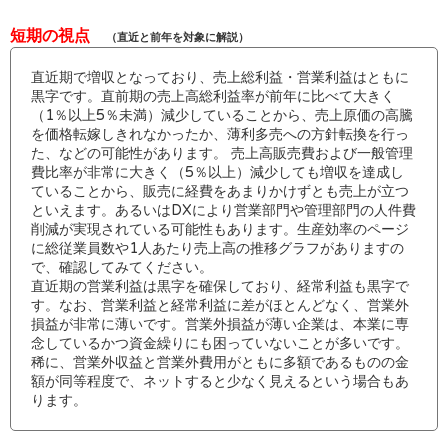
短期の視点
（直近と前年を対象に解説）
直近期で増収となっており、売上総利益・営業利益はともに
黒字です。直前期の売上高総利益率が前年に比べて大きく
（1％以上5％未満）減少していることから、売上原価の高騰
を価格転嫁しきれなかったか、薄利多売への方針転換を行っ
た、などの可能性があります。 売上高販売費および一般管理
費比率が非常に大きく（5％以上）減少しても増収を達成し
ていることから、販売に経費をあまりかけずとも売上が立つ
といえます。あるいはDXにより営業部門や管理部門の人件費
削減が実現されている可能性もあります。生産効率のページ
に総従業員数や1人あたり売上高の推移グラフがありますの
で、確認してみてください。
直近期の営業利益は黒字を確保しており、経常利益も黒字で
す。なお、営業利益と経常利益に差がほとんどなく、営業外
損益が非常に薄いです。営業外損益が薄い企業は、本業に専
念しているかつ資金繰りにも困っていないことが多いです。
稀に、営業外収益と営業外費用がともに多額であるものの金
額が同等程度で、ネットすると少なく見えるという場合もあ
ります。