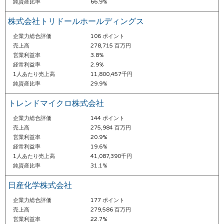
純資産比率
66.9%
株式会社トリドールホールディングス
企業力総合評価
106 ポイント
売上高
278,715 百万円
営業利益率
3.8%
経常利益率
2.9%
1人あたり売上高
11,800,457千円
純資産比率
29.9%
トレンドマイクロ株式会社
企業力総合評価
144 ポイント
売上高
275,984 百万円
営業利益率
20.9%
経常利益率
19.6%
1人あたり売上高
41,087,390千円
純資産比率
31.1%
日産化学株式会社
企業力総合評価
177 ポイント
売上高
279,586 百万円
営業利益率
22.7%