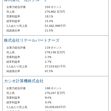
企業力総合評価
156 ポイント
売上高
276,862 百万円
営業利益率
18.1%
経常利益率
15.4%
1人あたり売上高
51,662,996千円
純資産比率
21.5%
株式会社リテールパートナーズ
企業力総合評価
118 ポイント
売上高
278,196 百万円
営業利益率
2.3%
経常利益率
2.7%
1人あたり売上高
27,159,621千円
純資産比率
67.3%
カシオ計算機株式会社
企業力総合評価
168 ポイント
売上高
276,267 百万円
営業利益率
8.4%
経常利益率
9.3%
1人あたり売上高
30,009,450千円