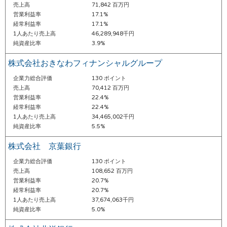
売上高
71,842 百万円
営業利益率
17.1%
経常利益率
17.1%
1人あたり売上高
46,289,948千円
純資産比率
3.9%
株式会社おきなわフィナンシャルグループ
企業力総合評価
130 ポイント
売上高
70,412 百万円
営業利益率
22.4%
経常利益率
22.4%
1人あたり売上高
34,465,002千円
純資産比率
5.5%
株式会社 京葉銀行
企業力総合評価
130 ポイント
売上高
108,652 百万円
営業利益率
20.7%
経常利益率
20.7%
1人あたり売上高
37,674,063千円
純資産比率
5.0%