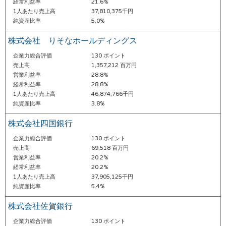
経常利益率
21.6%
1人あたり売上高
37,810,375千円
純資産比率
5.0%
株式会社 りそなホールディングス
企業力総合評価
130 ポイント
売上高
1,357,212 百万円
営業利益率
28.8%
経常利益率
28.8%
1人あたり売上高
46,874,766千円
純資産比率
3.8%
株式会社四国銀行
企業力総合評価
130 ポイント
売上高
69,518 百万円
営業利益率
20.2%
経常利益率
20.2%
1人あたり売上高
37,905,125千円
純資産比率
5.4%
株式会社佐賀銀行
企業力総合評価
130 ポイント