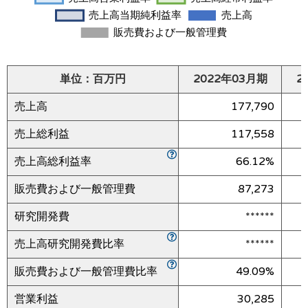
単位：百万円
2022年03月期
2
売上高
177,790
売上総利益
117,558
売上高総利益率
66.12%
販売費および一般管理費
87,273
研究開発費
******
売上高研究開発費比率
******
販売費および一般管理費比率
49.09%
営業利益
30,285