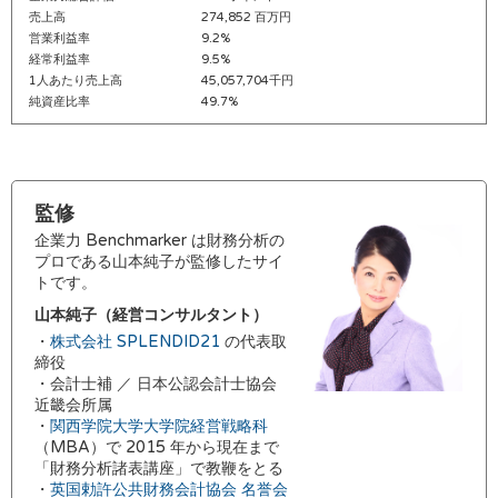
売上高
274,852 百万円
営業利益率
9.2%
経常利益率
9.5%
1人あたり売上高
45,057,704千円
純資産比率
49.7%
監修
企業力 Benchmarker は財務分析の
プロである山本純子が監修したサイ
トです。
山本純子（経営コンサルタント）
・
株式会社 SPLENDID21
の代表取
締役
・会計士補 ／ 日本公認会計士協会
近畿会所属
・
関西学院大学大学院経営戦略科
（MBA）で 2015 年から現在まで
「財務分析諸表講座」で教鞭をとる
・
英国勅許公共財務会計協会 名誉会