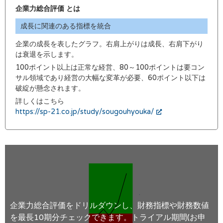
企業力総合評価 とは
成長に関連のある指標を統合
企業の成長を表したグラフ。右肩上がりは成長、右肩下がり
は衰退を示します。
100ポイント以上は正常な経営、80～100ポイントは要コン
サル領域であり経営の大幅な変革が必要、60ポイント以下は
破綻が懸念されます。
詳しくはこちら
https://sp-21.co.jp/study/sougouhyouka/
企業力総合評価をドリルダウンし、財務指標や財務数値
を最長10期分チェックできます。トライアル期間(お申