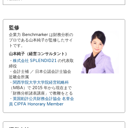
監修
企業力 Benchmarker は財務分析の
プロである山本純子が監修したサイ
トです。
山本純子（経営コンサルタント）
・
株式会社 SPLENDID21
の代表取
締役
・会計士補 ／ 日本公認会計士協会
近畿会所属
・
関西学院大学大学院経営戦略科
（MBA）で 2015 年から現在まで
「財務分析諸表講座」で教鞭をとる
・
英国勅許公共財務会計協会 名誉会
員 CIPFA Honorary Member