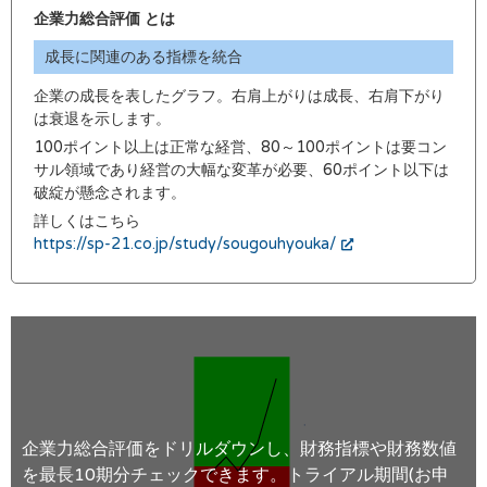
企業力総合評価 とは
成長に関連のある指標を統合
企業の成長を表したグラフ。右肩上がりは成長、右肩下がり
は衰退を示します。
100ポイント以上は正常な経営、80～100ポイントは要コン
サル領域であり経営の大幅な変革が必要、60ポイント以下は
破綻が懸念されます。
詳しくはこちら
https://sp-21.co.jp/study/sougouhyouka/
企業力総合評価をドリルダウンし、財務指標や財務数値
を最長10期分チェックできます。トライアル期間(お申