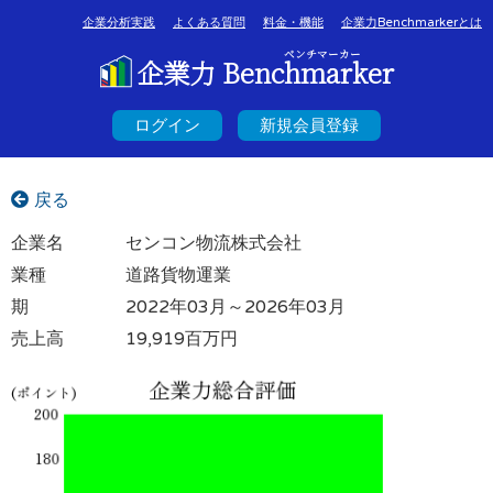
企業分析実践
よくある質問
料金・機能
企業力Benchmarkerとは
ベンチマーカー
企業力 Benchmarker
ログイン
新規会員登録
戻る
企業名
センコン物流株式会社
業種
道路貨物運業
期
2022年03月～2026年03月
売上高
19,919百万円