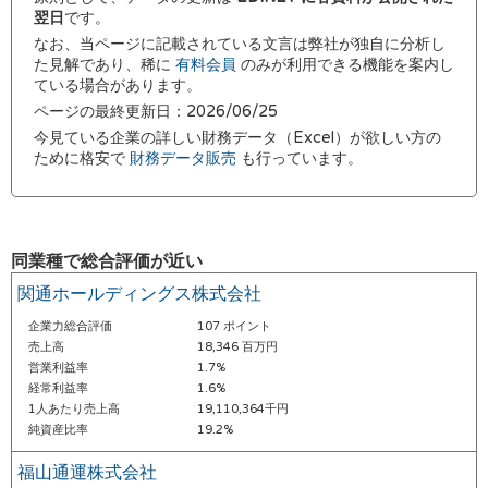
翌日
です。
なお、当ページに記載されている文言は弊社が独自に分析し
た見解であり、稀に
有料会員
のみが利用できる機能を案内し
ている場合があります。
ページの最終更新日：2026/06/25
今見ている企業の詳しい財務データ（Excel）が欲しい方の
ために格安で
財務データ販売
も行っています。
同業種で総合評価が近い
関通ホールディングス株式会社
企業力総合評価
107 ポイント
売上高
18,346 百万円
営業利益率
1.7%
経常利益率
1.6%
1人あたり売上高
19,110,364千円
純資産比率
19.2%
福山通運株式会社