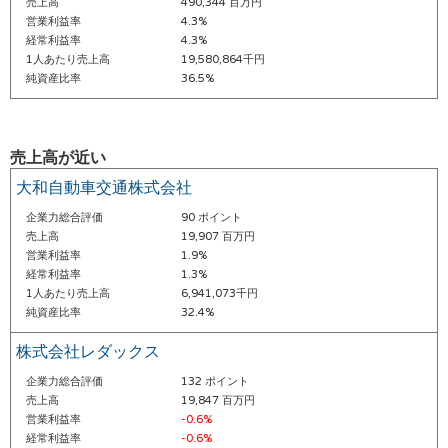
売上高
490,344 百万円
営業利益率
4.3%
経常利益率
4.3%
1人あたり売上高
19,580,864千円
純資産比率
36.5%
売上高が近い
大和自動車交通株式会社
企業力総合評価
90 ポイント
売上高
19,907 百万円
営業利益率
1.9%
経常利益率
1.3%
1人あたり売上高
6,941,073千円
純資産比率
32.4%
株式会社レダックス
企業力総合評価
132 ポイント
売上高
19,847 百万円
営業利益率
-0.6%
経常利益率
-0.6%