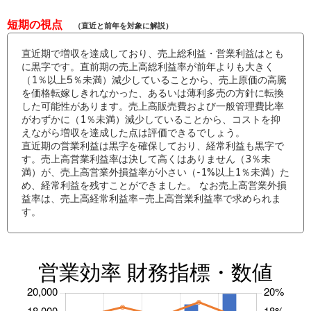
短期の視点
（直近と前年を対象に解説）
直近期で増収を達成しており、売上総利益・営業利益はとも
に黒字です。直前期の売上高総利益率が前年よりも大きく
（1％以上5％未満）減少していることから、売上原価の高騰
を価格転嫁しきれなかった、あるいは薄利多売の方針に転換
した可能性があります。売上高販売費および一般管理費比率
がわずかに（1％未満）減少していることから、コストを抑
えながら増収を達成した点は評価できるでしょう。
直近期の営業利益は黒字を確保しており、経常利益も黒字で
す。売上高営業利益率は決して高くはありません（3％未
満）が、売上高営業外損益率が小さい（-1%以上1％未満）た
め、経常利益を残すことができました。 なお売上高営業外損
益率は、売上高経常利益率−売上高営業利益率で求められま
す。