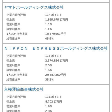
ヤマトホールディングス株式会社
企業力総合評価
114 ポイント
売上高
1,865,675 百万円
営業利益率
1.5%
経常利益率
1.4%
1人あたり売上高
10,679,551千円
純資産比率
45.5%
ＮＩＰＰＯＮ ＥＸＰＲＥＳＳホールディングス株式会社
企業力総合評価
115 ポイント
売上高
2,574,826 百万円
営業利益率
2.0%
経常利益率
1.6%
1人あたり売上高
29,887,360千円
純資産比率
35.2%
京極運輸商事株式会社
企業力総合評価
116 ポイント
売上高
8,702 百万円
営業利益率
1.9%
経常利益率
2.8%