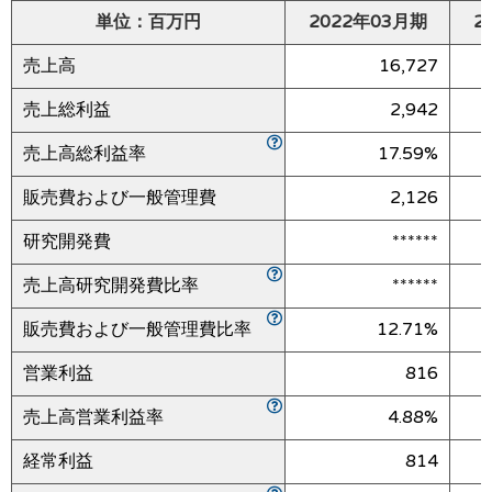
単位：百万円
2022年03月期
2
売上高
16,727
売上総利益
2,942
売上高総利益率
17.59%
販売費および一般管理費
2,126
研究開発費
******
売上高研究開発費比率
******
販売費および一般管理費比率
12.71%
営業利益
816
売上高営業利益率
4.88%
経常利益
814