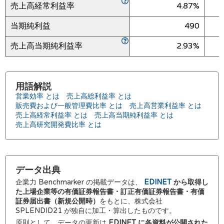
売上高経常利益率
4.87%
当期純利益
490
売上高当期純利益率
2.93%
用語解説
営業効率 とは
売上高総利益率 とは
販売費および一般管理費比率 とは
売上高営業利益率 とは
売上高経常利益率 とは
売上高当期純利益率 とは
売上高研究開発費比率 とは
データ出典
企業力 Benchmarker の掲載データは、
EDINET
から取得し
た上場企業等の有価証券報告書・訂正有価証券報告書・有価
証券届出書（新規公開時）
をもとに、株式会社
SPLENDID21 が独自に加工・算出したものです。
原則として、データの更新は
EDINET に各資料が公開された