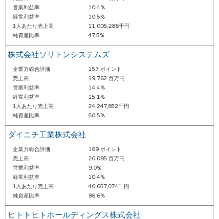
営業利益率
10.4%
経常利益率
10.5%
1人あたり売上高
11,005,286千円
純資産比率
47.5%
株式会社ソリトンシステムズ
企業力総合評価
157 ポイント
売上高
19,762 百万円
営業利益率
14.4%
経常利益率
15.1%
1人あたり売上高
24,247,852千円
純資産比率
50.5%
ダイニチ工業株式会社
企業力総合評価
169 ポイント
売上高
20,085 百万円
営業利益率
9.0%
経常利益率
10.4%
1人あたり売上高
40,657,074千円
純資産比率
86.6%
ヒトトヒトホールディングス株式会社