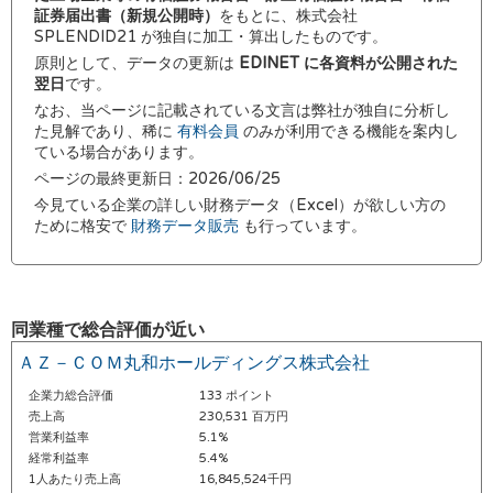
証券届出書（新規公開時）
をもとに、株式会社
SPLENDID21 が独自に加工・算出したものです。
原則として、データの更新は
EDINET に各資料が公開された
翌日
です。
なお、当ページに記載されている文言は弊社が独自に分析し
た見解であり、稀に
有料会員
のみが利用できる機能を案内し
ている場合があります。
ページの最終更新日：2026/06/25
今見ている企業の詳しい財務データ（Excel）が欲しい方の
ために格安で
財務データ販売
も行っています。
同業種で総合評価が近い
ＡＺ－ＣＯＭ丸和ホールディングス株式会社
企業力総合評価
133 ポイント
売上高
230,531 百万円
営業利益率
5.1%
経常利益率
5.4%
1人あたり売上高
16,845,524千円