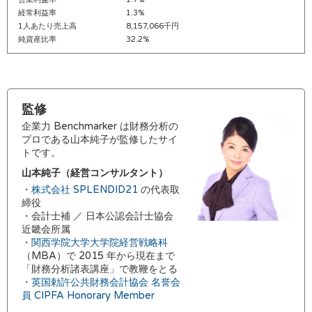
経常利益率
1.3%
1人あたり売上高
8,157,066千円
純資産比率
32.2%
監修
企業力 Benchmarker は財務分析の
プロである山本純子が監修したサイ
トです。
山本純子（経営コンサルタント）
・
株式会社 SPLENDID21
の代表取
締役
・会計士補 ／ 日本公認会計士協会
近畿会所属
・
関西学院大学大学院経営戦略科
（MBA）で 2015 年から現在まで
「財務分析諸表講座」で教鞭をとる
・
英国勅許公共財務会計協会 名誉会
員 CIPFA Honorary Member