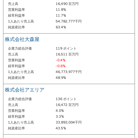
売上高
16,490 百万円
営業利益率
11.8%
経常利益率
11.7%
1人あたり売上高
54,782,777千円
純資産比率
63.4%
株式会社大森屋
企業力総合評価
119 ポイント
売上高
16,511 百万円
営業利益率
-0.4%
経常利益率
-0.6%
1人あたり売上高
46,773,977千円
純資産比率
48.9%
株式会社アエリア
企業力総合評価
136 ポイント
売上高
16,472 百万円
営業利益率
4.0%
経常利益率
3.3%
1人あたり売上高
33,893,004千円
純資産比率
43.5%