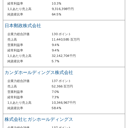
経常利益率
10.3%
1人あたり売上高
9,316,398千円
純資産比率
64.5%
日本郵政株式会社
企業力総合評価
130 ポイント
売上高
11,440,585 百万円
営業利益率
9.4%
経常利益率
9.4%
1人あたり売上高
32,142,704千円
純資産比率
5.7%
カンダホールディングス株式会社
企業力総合評価
137 ポイント
売上高
52,366 百万円
営業利益率
7.0%
経常利益率
7.3%
1人あたり売上高
10,346,967千円
純資産比率
58.4%
株式会社ヒガシホールディングス
企業力総合評価
137 ポイント