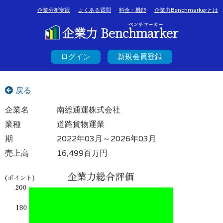
企業分析実践
よくある質問
料金・機能
企業力Benchmarkerとは
ベンチマーカー
企業力 Benchmarker
ログイン
新規会員登録
戻る
企業名
南総通運株式会社
業種
道路貨物運業
期
2022年03月～2026年03月
売上高
16,499百万円