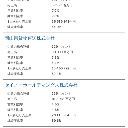
売上高
57,973 百万円
営業利益率
7.0%
経常利益率
7.2%
1人あたり売上高
18,816,149千円
純資産比率
44.0%
岡山県貨物運送株式会社
企業力総合評価
129 ポイント
売上高
38,899 百万円
営業利益率
3.2%
経常利益率
4.4%
1人あたり売上高
15,460,792千円
純資産比率
52.4%
セイノーホールディングス株式会社
企業力総合評価
138 ポイント
売上高
812,965 百万円
営業利益率
4.6%
経常利益率
4.6%
1人あたり売上高
20,113,934千円
純資産比率
59.6%