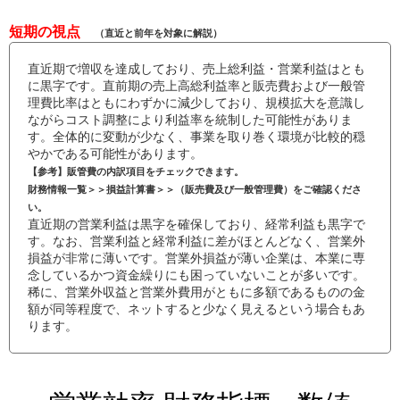
短期の視点
（直近と前年を対象に解説）
直近期で増収を達成しており、売上総利益・営業利益はとも
に黒字です。直前期の売上高総利益率と販売費および一般管
理費比率はともにわずかに減少しており、規模拡大を意識し
ながらコスト調整により利益率を統制した可能性がありま
す。全体的に変動が少なく、事業を取り巻く環境が比較的穏
やかである可能性があります。
【参考】販管費の内訳項目をチェックできます。
財務情報一覧＞＞損益計算書＞＞（販売費及び一般管理費）をご確認くださ
い。
直近期の営業利益は黒字を確保しており、経常利益も黒字で
す。なお、営業利益と経常利益に差がほとんどなく、営業外
損益が非常に薄いです。営業外損益が薄い企業は、本業に専
念しているかつ資金繰りにも困っていないことが多いです。
稀に、営業外収益と営業外費用がともに多額であるものの金
額が同等程度で、ネットすると少なく見えるという場合もあ
ります。