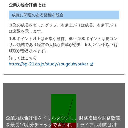
企業力総合評価 とは
成長に関連のある指標を統合
企業の成長を表したグラフ。右肩上がりは成長、右肩下がり
は衰退を示します。
100ポイント以上は正常な経営、80～100ポイントは要コン
サル領域であり経営の大幅な変革が必要、60ポイント以下は
破綻が懸念されます。
詳しくはこちら
https://sp-21.co.jp/study/sougouhyouka/
企業力総合評価をドリルダウンし、財務指標や財務数値
を最長10期分チェックできます。トライアル期間(お申