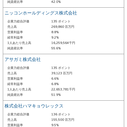
純資産比率
42.0%
ニッコンホールディングス株式会社
企業力総合評価
135 ポイント
売上高
269,860 百万円
営業利益率
8.8%
経常利益率
9.2%
1人あたり売上高
16,259,564千円
純資産比率
55.6%
アサガミ株式会社
企業力総合評価
135 ポイント
売上高
39,123 百万円
営業利益率
6.6%
経常利益率
6.8%
1人あたり売上高
22,653,781千円
純資産比率
51.9%
株式会社ハマキョウレックス
企業力総合評価
136 ポイント
売上高
155,500 百万円
営業利益率
9.5%