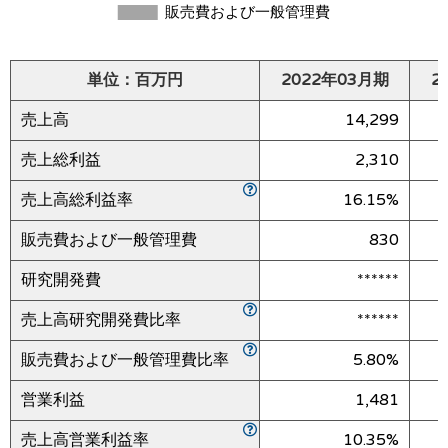
単位：百万円
2022年03月期
2
売上高
14,299
売上総利益
2,310
売上高総利益率
16.15%
販売費および一般管理費
830
研究開発費
******
売上高研究開発費比率
******
販売費および一般管理費比率
5.80%
営業利益
1,481
売上高営業利益率
10.35%