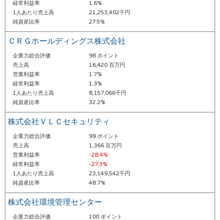
経常利益率
1.6%
1人あたり売上高
21,253,402千円
純資産比率
27.5%
ＣＲＧホールディングス株式会社
企業力総合評価
98 ポイント
売上高
16,420 百万円
営業利益率
1.7%
経常利益率
1.3%
1人あたり売上高
8,157,066千円
純資産比率
32.2%
株式会社ＶＬＣセキュリティ
企業力総合評価
99 ポイント
売上高
1,366 百万円
営業利益率
-28.4%
経常利益率
-27.3%
1人あたり売上高
23,149,542千円
純資産比率
48.7%
株式会社環境管理センター
企業力総合評価
100 ポイント