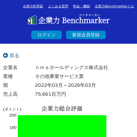
企業分析実践
よくある質問
料金・機能
企業力Benchmarkerとは
ベンチマーカー
企業力 Benchmarker
ログイン
新規会員登録
戻る
企業名
ｎｍｓホールディングス株式会社
業種
その他事業サービス業
期
2022年03月～2026年03月
売上高
75,661百万円