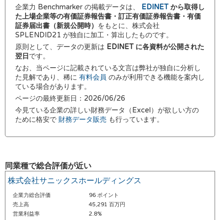
企業力 Benchmarker の掲載データは、
EDINET
から取得し
た上場企業等の有価証券報告書・訂正有価証券報告書・有価
証券届出書（新規公開時）
をもとに、株式会社
SPLENDID21 が独自に加工・算出したものです。
原則として、データの更新は
EDINET に各資料が公開された
翌日
です。
なお、当ページに記載されている文言は弊社が独自に分析し
た見解であり、稀に
有料会員
のみが利用できる機能を案内し
ている場合があります。
ページの最終更新日：2026/06/26
今見ている企業の詳しい財務データ（Excel）が欲しい方の
ために格安で
財務データ販売
も行っています。
同業種で総合評価が近い
株式会社サニックスホールディングス
企業力総合評価
96 ポイント
売上高
45,291 百万円
営業利益率
2.8%