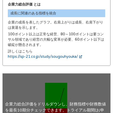
企業力総合評価 とは
成長に関連のある指標を統合
企業の成長を表したグラフ。右肩上がりは成長、右肩下がり
は衰退を示します。
100ポイント以上は正常な経営、80～100ポイントは要コン
サル領域であり経営の大幅な変革が必要、60ポイント以下は
破綻が懸念されます。
詳しくはこちら
https://sp-21.co.jp/study/sougouhyouka/
企業力総合評価をドリルダウンし、財務指標や財務数値
を最長10期分チェックできます。トライアル期間(お申