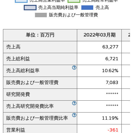
単位：百万円
2022年03月期
2
売上高
63,277
売上総利益
6,721
売上高総利益率
10.62%
販売費および一般管理費
7,083
研究開発費
******
売上高研究開発費比率
******
販売費および一般管理費比率
11.19%
営業利益
-361