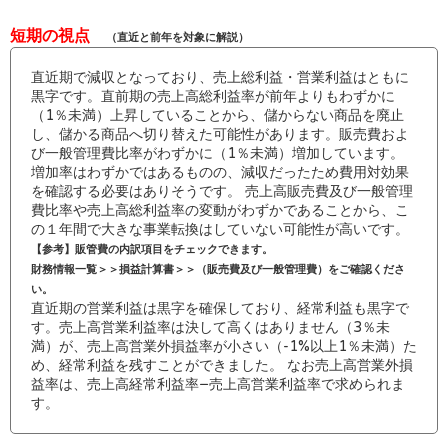
短期の視点
（直近と前年を対象に解説）
直近期で減収となっており、売上総利益・営業利益はともに
黒字です。直前期の売上高総利益率が前年よりもわずかに
（1％未満）上昇していることから、儲からない商品を廃止
し、儲かる商品へ切り替えた可能性があります。販売費およ
び一般管理費比率がわずかに（1％未満）増加しています。
増加率はわずかではあるものの、減収だったため費用対効果
を確認する必要はありそうです。 売上高販売費及び一般管理
費比率や売上高総利益率の変動がわずかであることから、こ
の１年間で大きな事業転換はしていない可能性が高いです。
【参考】販管費の内訳項目をチェックできます。
財務情報一覧＞＞損益計算書＞＞（販売費及び一般管理費）をご確認くださ
い。
直近期の営業利益は黒字を確保しており、経常利益も黒字で
す。売上高営業利益率は決して高くはありません（3％未
満）が、売上高営業外損益率が小さい（-1%以上1％未満）た
め、経常利益を残すことができました。 なお売上高営業外損
益率は、売上高経常利益率−売上高営業利益率で求められま
す。