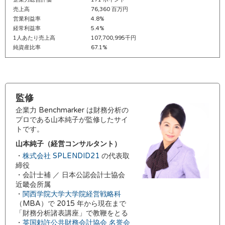
売上高
76,360 百万円
営業利益率
4.8%
経常利益率
5.4%
1人あたり売上高
107,700,995千円
純資産比率
67.1%
監修
企業力 Benchmarker は財務分析の
プロである山本純子が監修したサイ
トです。
山本純子（経営コンサルタント）
・
株式会社 SPLENDID21
の代表取
締役
・会計士補 ／ 日本公認会計士協会
近畿会所属
・
関西学院大学大学院経営戦略科
（MBA）で 2015 年から現在まで
「財務分析諸表講座」で教鞭をとる
・
英国勅許公共財務会計協会 名誉会