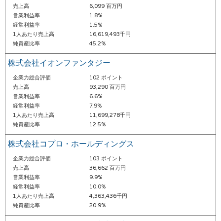
売上高
6,099 百万円
営業利益率
1.8%
経常利益率
1.5%
1人あたり売上高
16,619,493千円
純資産比率
45.2%
株式会社イオンファンタジー
企業力総合評価
102 ポイント
売上高
93,290 百万円
営業利益率
6.6%
経常利益率
7.9%
1人あたり売上高
11,699,278千円
純資産比率
12.5%
株式会社コプロ・ホールディングス
企業力総合評価
103 ポイント
売上高
36,662 百万円
営業利益率
9.9%
経常利益率
10.0%
1人あたり売上高
4,363,436千円
純資産比率
20.9%