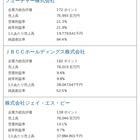
フューチャー株式会社
企業力総合評価
172 ポイント
売上高
75,993 百万円
営業利益率
21.3%
経常利益率
21.9%
1人あたり売上高
19,779,541千円
純資産比率
64.4%
ＪＢＣＣホールディングス株式会社
企業力総合評価
162 ポイント
売上高
76,019 百万円
営業利益率
9.6%
経常利益率
9.8%
1人あたり売上高
38,047,547千円
純資産比率
52.5%
株式会社ジェイ・エス・ビー
企業力総合評価
138 ポイント
売上高
76,046 百万円
営業利益率
10.1%
経常利益率
9.7%
1人あたり売上高
37,984,801千円