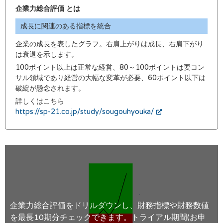
企業力総合評価 とは
成長に関連のある指標を統合
企業の成長を表したグラフ。右肩上がりは成長、右肩下がり
は衰退を示します。
100ポイント以上は正常な経営、80～100ポイントは要コン
サル領域であり経営の大幅な変革が必要、60ポイント以下は
破綻が懸念されます。
詳しくはこちら
https://sp-21.co.jp/study/sougouhyouka/
企業力総合評価をドリルダウンし、財務指標や財務数値
を最長10期分チェックできます。トライアル期間(お申