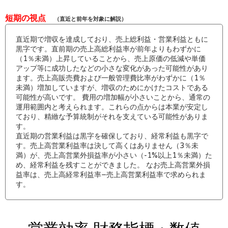
短期の視点
（直近と前年を対象に解説）
直近期で増収を達成しており、売上総利益・営業利益ともに
黒字です。直前期の売上高総利益率が前年よりもわずかに
（1％未満）上昇していることから、売上原価の低減や単価
アップ等に成功したなどの小さな変化があった可能性があり
ます。売上高販売費および一般管理費比率がわずかに（1％
未満）増加していますが、増収のためにかけたコストである
可能性が高いです。 費用の増加幅が小さいことから、通常の
運用範囲内と考えられます。これらの点からは本業が安定し
ており、精緻な予算統制がそれを支えている可能性がありま
す。
直近期の営業利益は黒字を確保しており、経常利益も黒字で
す。売上高営業利益率は決して高くはありません（3％未
満）が、売上高営業外損益率が小さい（-1%以上1％未満）た
め、経常利益を残すことができました。 なお売上高営業外損
益率は、売上高経常利益率−売上高営業利益率で求められま
す。