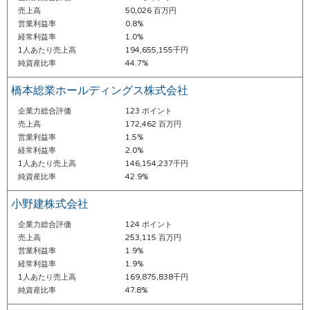
売上高
50,026 百万円
営業利益率
0.8%
経常利益率
1.0%
1人あたり売上高
194,655,155千円
純資産比率
44.7%
橋本総業ホールディングス株式会社
企業力総合評価
123 ポイント
売上高
172,462 百万円
営業利益率
1.5%
経常利益率
2.0%
1人あたり売上高
146,154,237千円
純資産比率
42.9%
小野建株式会社
企業力総合評価
124 ポイント
売上高
253,115 百万円
営業利益率
1.9%
経常利益率
1.9%
1人あたり売上高
169,875,838千円
純資産比率
47.8%