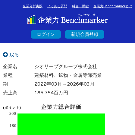
企業分析実践
よくある質問
料金・機能
企業力Benchmarkerとは
ベンチマーカー
企業力 Benchmarker
ログイン
新規会員登録
戻る
企業名
ジオリーブグループ株式会社
業種
建築材料、鉱物・金属等卸売業
期
2022年03月～2026年03月
売上高
185,754百万円