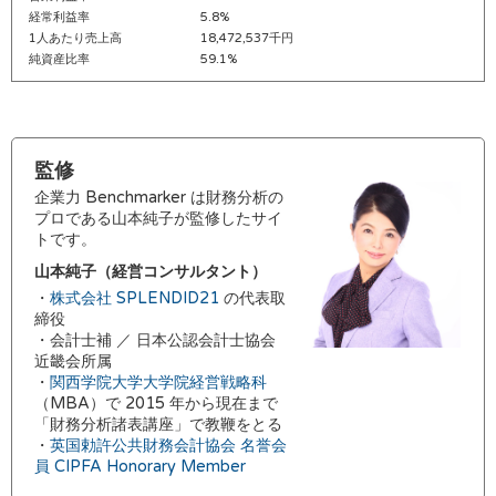
経常利益率
5.8%
1人あたり売上高
18,472,537千円
純資産比率
59.1%
監修
企業力 Benchmarker は財務分析の
プロである山本純子が監修したサイ
トです。
山本純子（経営コンサルタント）
・
株式会社 SPLENDID21
の代表取
締役
・会計士補 ／ 日本公認会計士協会
近畿会所属
・
関西学院大学大学院経営戦略科
（MBA）で 2015 年から現在まで
「財務分析諸表講座」で教鞭をとる
・
英国勅許公共財務会計協会 名誉会
員 CIPFA Honorary Member