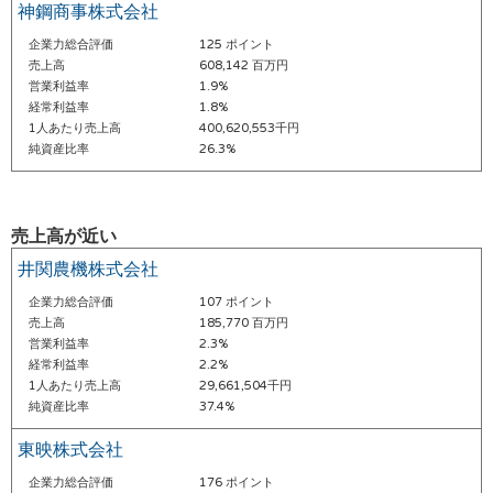
神鋼商事株式会社
企業力総合評価
125 ポイント
売上高
608,142 百万円
営業利益率
1.9%
経常利益率
1.8%
1人あたり売上高
400,620,553千円
純資産比率
26.3%
売上高が近い
井関農機株式会社
企業力総合評価
107 ポイント
売上高
185,770 百万円
営業利益率
2.3%
経常利益率
2.2%
1人あたり売上高
29,661,504千円
純資産比率
37.4%
東映株式会社
企業力総合評価
176 ポイント