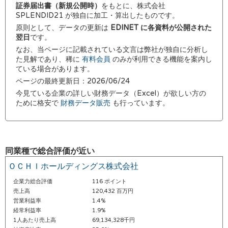
証券届出書（新規公開時）
をもとに、株式会社
SPLENDID21 が独自に加工・算出したものです。
原則として、データの更新は
EDINET に各資料が公開された
翌日
です。
なお、当ページに記載されている文言は弊社が独自に分析し
た見解であり、稀に
有料会員
のみが利用できる機能を案内し
ている場合があります。
ページの最終更新日：2026/06/24
今見ている企業の詳しい財務データ（Excel）が欲しい方の
ために格安で
財務データ販売
も行っています。
同業種で総合評価が近い
ＯＣＨＩホールディングス株式会社
企業力総合評価
116 ポイント
売上高
120,432 百万円
営業利益率
1.4%
経常利益率
1.9%
1人あたり売上高
69,134,328千円