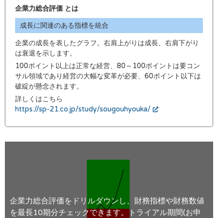
企業力総合評価 とは
成長に関連のある指標を統合
企業の成長を表したグラフ。右肩上がりは成長、右肩下がり
は衰退を示します。
100ポイント以上は正常な経営、80～100ポイントは要コン
サル領域であり経営の大幅な変革が必要、60ポイント以下は
破綻が懸念されます。
詳しくはこちら
https://sp-21.co.jp/study/sougouhyouka/
企業力総合評価をドリルダウンし、財務指標や財務数値
を最長10期分チェックできます。トライアル期間(お申