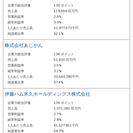
企業力総合評価
130 ポイント
売上高
119,558 百万円
営業利益率
2.4%
経常利益率
3.0%
1人あたり売上高
21,977,573千円
純資産比率
62.1%
株式会社あじかん
企業力総合評価
134 ポイント
売上高
51,430 百万円
営業利益率
2.5%
経常利益率
3.2%
1人あたり売上高
30,540,380千円
純資産比率
67.4%
伊藤ハム米久ホールディングス株式会社
企業力総合評価
134 ポイント
売上高
1,071,381 百万円
営業利益率
2.7%
経常利益率
2.8%
1人あたり売上高
61,527,651千円
純資産比率
56.3%