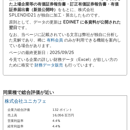
た上場企業等の有価証券報告書・訂正有価証券報告書・有価
証券届出書（新規公開時）
をもとに、株式会社
SPLENDID21 が独自に加工・算出したものです。
原則として、データの更新は
EDINET に各資料が公開された
翌日
です。
なお、当ページに記載されている文言は弊社が独自に分析し
た見解であり、稀に
有料会員
のみが利用できる機能を案内し
ている場合があります。
ページの最終更新日：2025/09/25
今見ている企業の詳しい財務データ（Excel）が欲しい方の
ために格安で
財務データ販売
も行っています。
同業種で総合評価が近い
株式会社ユニカフェ
企業力総合評価
132 ポイント
売上高
16,056 百万円
営業利益率
4.4%
経常利益率
4.4%