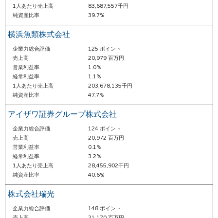
1人あたり売上高
83,687,557千円
純資産比率
39.7%
横浜魚類株式会社
企業力総合評価
125 ポイント
売上高
20,979 百万円
営業利益率
1.0%
経常利益率
1.1%
1人あたり売上高
203,678,135千円
純資産比率
47.7%
アイザワ証券グループ株式会社
企業力総合評価
124 ポイント
売上高
20,972 百万円
営業利益率
0.1%
経常利益率
3.2%
1人あたり売上高
28,455,902千円
純資産比率
40.6%
株式会社瑞光
企業力総合評価
148 ポイント
売上高
21,170 百万円