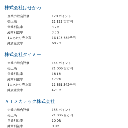
株式会社はせがわ
企業力総合評価
128 ポイント
売上高
21,122 百万円
営業利益率
3.7%
経常利益率
3.3%
1人あたり売上高
16,123,664千円
純資産比率
60.2%
株式会社タイミー
企業力総合評価
144 ポイント
売上高
21,006 百万円
営業利益率
18.1%
経常利益率
17.9%
1人あたり売上高
11,861,342千円
純資産比率
42.5%
ＡＩメカテック株式会社
企業力総合評価
155 ポイント
売上高
21,006 百万円
営業利益率
10.0%
経常利益率
9.0%