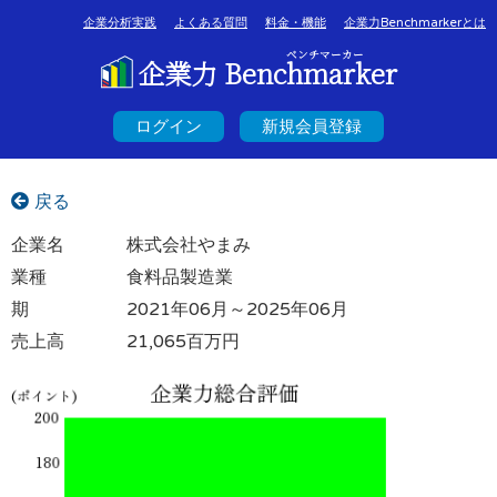
企業分析実践
よくある質問
料金・機能
企業力Benchmarkerとは
ベンチマーカー
企業力 Benchmarker
ログイン
新規会員登録
戻る
企業名
株式会社やまみ
業種
食料品製造業
期
2021年06月～2025年06月
売上高
21,065百万円