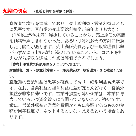
短期の視点
（直近と前年を対象に解説）
直近期で増収を達成しており、売上総利益・営業利益はとも
に黒字です。直前期の売上高総利益率が前年よりも大きく
（1％以上5％未満）減少していることから、売上原価の高騰
を価格転嫁しきれなかった、あるいは薄利多売の方針に転換
した可能性があります。売上高販売費および一般管理費比率
がわずかに（1％未満）減少していることから、コストを抑
えながら増収を達成した点は評価できるでしょう。
【参考】販管費の内訳項目をチェックできます。
財務情報一覧＞＞損益計算書＞＞（販売費及び一般管理費）をご確認くださ
い。
直近期の営業利益は黒字を確保しており、経常利益も黒字で
す。なお、営業利益と経常利益に差がほとんどなく、営業外
損益が非常に薄いです。営業外損益が薄い企業は、本業に専
念しているかつ資金繰りにも困っていないことが多いです。
稀に、営業外収益と営業外費用がともに多額であるものの金
額が同等程度で、ネットすると少なく見えるという場合もあ
ります。