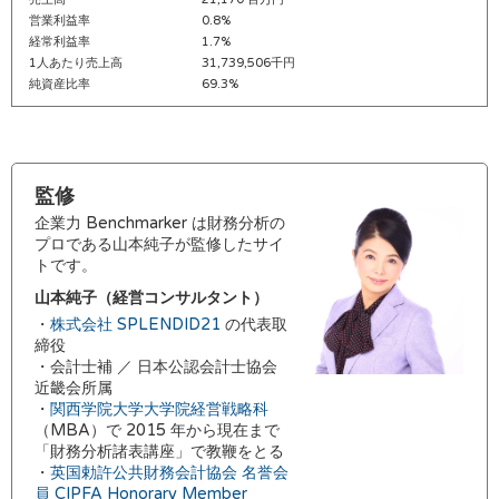
営業利益率
0.8%
経常利益率
1.7%
1人あたり売上高
31,739,506千円
純資産比率
69.3%
監修
企業力 Benchmarker は財務分析の
プロである山本純子が監修したサイ
トです。
山本純子（経営コンサルタント）
・
株式会社 SPLENDID21
の代表取
締役
・会計士補 ／ 日本公認会計士協会
近畿会所属
・
関西学院大学大学院経営戦略科
（MBA）で 2015 年から現在まで
「財務分析諸表講座」で教鞭をとる
・
英国勅許公共財務会計協会 名誉会
員 CIPFA Honorary Member