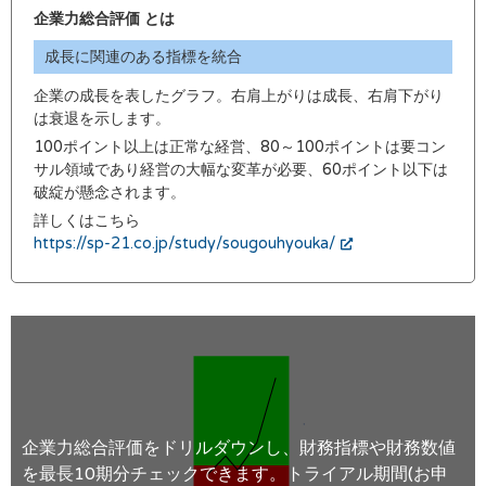
企業力総合評価 とは
成長に関連のある指標を統合
企業の成長を表したグラフ。右肩上がりは成長、右肩下がり
は衰退を示します。
100ポイント以上は正常な経営、80～100ポイントは要コン
サル領域であり経営の大幅な変革が必要、60ポイント以下は
破綻が懸念されます。
詳しくはこちら
https://sp-21.co.jp/study/sougouhyouka/
企業力総合評価をドリルダウンし、財務指標や財務数値
を最長10期分チェックできます。トライアル期間(お申