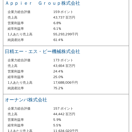
Ａｐｐｉｅｒ Ｇｒｏｕｐ株式会社
企業力総合評価
159 ポイント
売上高
43,737 百万円
営業利益率
6.8%
経常利益率
6.1%
1人あたり売上高
55,293,299千円
純資産比率
61.4%
日精エー・エス・ビー機械株式会社
企業力総合評価
173 ポイント
売上高
43,654 百万円
営業利益率
24.4%
経常利益率
25.0%
1人あたり売上高
17,688,006千円
純資産比率
75.2%
オーナンバ株式会社
企業力総合評価
157 ポイント
売上高
44,442 百万円
営業利益率
5.9%
経常利益率
5.5%
1人あたり売上高
11,634,020千円