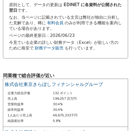
原則として、データの更新は
EDINET に各資料が公開された
翌日
です。
なお、当ページに記載されている文言は弊社が独自に分析し
た見解であり、稀に
有料会員
のみが利用できる機能を案内し
ている場合があります。
ページの最終更新日：2026/06/23
今見ている企業の詳しい財務データ（Excel）が欲しい方の
ために格安で
財務データ販売
も行っています。
同業種で総合評価が近い
株式会社東京きらぼしフィナンシャルグループ
企業力総合評価
132 ポイント
売上高
199,257 百万円
営業利益率
30.4%
経常利益率
30.4%
1人あたり売上高
46,675,333千円
純資産比率
5.8%