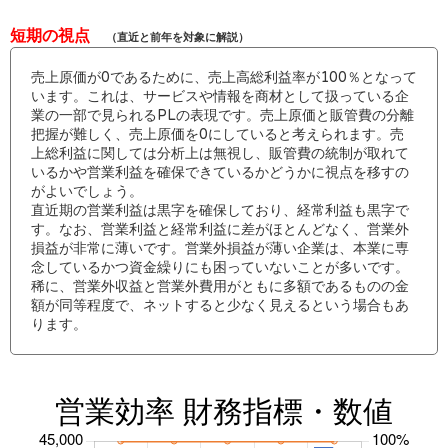
短期の視点
（直近と前年を対象に解説）
売上原価が0であるために、売上高総利益率が100％となって
います。これは、サービスや情報を商材として扱っている企
業の一部で見られるPLの表現です。売上原価と販管費の分離
把握が難しく、売上原価を0にしていると考えられます。売
上総利益に関しては分析上は無視し、販管費の統制が取れて
いるかや営業利益を確保できているかどうかに視点を移すの
がよいでしょう。
直近期の営業利益は黒字を確保しており、経常利益も黒字で
す。なお、営業利益と経常利益に差がほとんどなく、営業外
損益が非常に薄いです。営業外損益が薄い企業は、本業に専
念しているかつ資金繰りにも困っていないことが多いです。
稀に、営業外収益と営業外費用がともに多額であるものの金
額が同等程度で、ネットすると少なく見えるという場合もあ
ります。