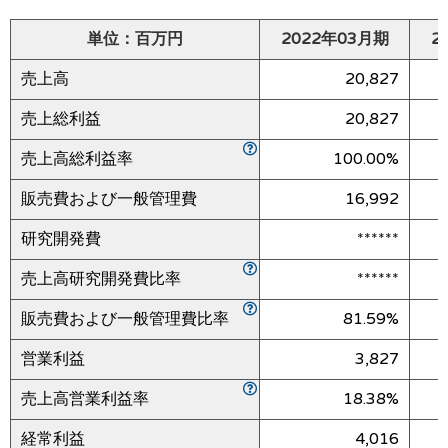
単位：百万円
2022年03月期
2
売上高
20,827
売上総利益
20,827
売上高総利益率
100.00%
販売費および一般管理費
16,992
研究開発費
******
売上高研究開発費比率
******
販売費および一般管理費比率
81.59%
営業利益
3,827
売上高営業利益率
18.38%
経常利益
4,016