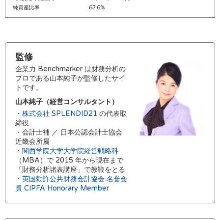
純資産比率
67.6%
監修
企業力 Benchmarker は財務分析の
プロである山本純子が監修したサイ
トです。
山本純子（経営コンサルタント）
・
株式会社 SPLENDID21
の代表取
締役
・会計士補 ／ 日本公認会計士協会
近畿会所属
・
関西学院大学大学院経営戦略科
（MBA）で 2015 年から現在まで
「財務分析諸表講座」で教鞭をとる
・
英国勅許公共財務会計協会 名誉会
員 CIPFA Honorary Member