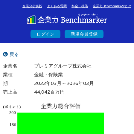
企業分析実践
よくある質問
料金・機能
企業力Benchmarkerとは
ベンチマーカー
企業力 Benchmarker
ログイン
新規会員登録
戻る
企業名
プレミアグループ株式会社
業種
金融・保険業
期
2022年03月～2026年03月
売上高
44,042百万円