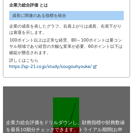
企業力総合評価 とは
成長に関連のある指標を統合
企業の成長を表したグラフ。右肩上がりは成長、右肩下がり
は衰退を示します。
100ポイント以上は正常な経営、80～100ポイントは要コン
サル領域であり経営の大幅な変革が必要、60ポイント以下は
破綻が懸念されます。
詳しくはこちら
https://sp-21.co.jp/study/sougouhyouka/
企業力総合評価をドリルダウンし、財務指標や財務数値
を最長10期分チェックできます。トライアル期間(お申