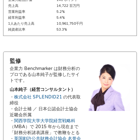
売上高
14,722 百万円
営業利益率
5.2%
経常利益率
5.4%
1人あたり売上高
10,961,750千円
純資産比率
53.3%
監修
企業力 Benchmarker は財務分析の
プロである山本純子が監修したサイ
トです。
山本純子（経営コンサルタント）
・
株式会社 SPLENDID21
の代表取
締役
・会計士補 ／ 日本公認会計士協会
近畿会所属
・
関西学院大学大学院経営戦略科
（MBA）で 2015 年から現在まで
「財務分析諸表講座」で教鞭をとる
・
英国勅許公共財務会計協会 名誉会