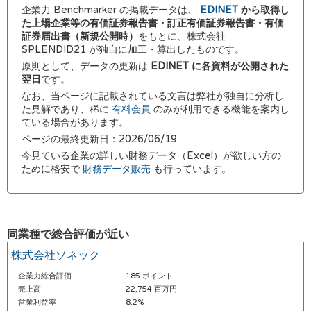
企業力 Benchmarker の掲載データは、
EDINET
から取得し
た上場企業等の有価証券報告書・訂正有価証券報告書・有価
証券届出書（新規公開時）
をもとに、株式会社
SPLENDID21 が独自に加工・算出したものです。
原則として、データの更新は
EDINET に各資料が公開された
翌日
です。
なお、当ページに記載されている文言は弊社が独自に分析し
た見解であり、稀に
有料会員
のみが利用できる機能を案内し
ている場合があります。
ページの最終更新日：2026/06/19
今見ている企業の詳しい財務データ（Excel）が欲しい方の
ために格安で
財務データ販売
も行っています。
同業種で総合評価が近い
株式会社ソネック
企業力総合評価
185 ポイント
売上高
22,754 百万円
営業利益率
8.2%