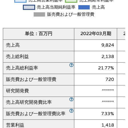
単位：百万円
2022年03月期
2
売上高
9,824
売上総利益
2,138
売上高総利益率
21.77%
販売費および一般管理費
720
研究開発費
******
売上高研究開発費比率
******
販売費および一般管理費比率
7.33%
営業利益
1,418