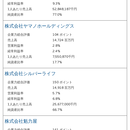
経常利益率
9.3%
1人あたり売上高
52,848,187千円
純資産比率
77.0%
株式会社ヤマノホールディングス
企業力総合評価
104 ポイント
売上高
14,724 百万円
営業利益率
2.8%
経常利益率
2.4%
1人あたり売上高
7,550,870千円
純資産比率
17.7%
株式会社シルバーライフ
企業力総合評価
150 ポイント
売上高
14,918 百万円
営業利益率
5.7%
経常利益率
6.8%
1人あたり売上高
25,677,000千円
純資産比率
66.7%
株式会社魁力屋
企業力総合評価
141 ポイント