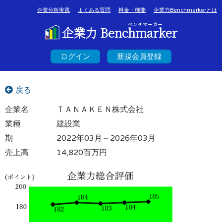
企業分析実践
よくある質問
料金・機能
企業力Benchmarkerとは
ベンチマーカー
企業力 Benchmarker
ログイン
新規会員登録
戻る
企業名
ＴＡＮＡＫＥＮ株式会社
業種
建設業
期
2022年03月～2026年03月
売上高
14,820百万円