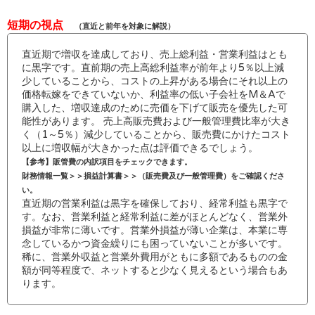
短期の視点
（直近と前年を対象に解説）
直近期で増収を達成しており、売上総利益・営業利益はとも
に黒字です。直前期の売上高総利益率が前年より5％以上減
少していることから、コストの上昇がある場合にそれ以上の
価格転嫁をできていないか、利益率の低い子会社をM＆Aで
購入した、増収達成のために売価を下げて販売を優先した可
能性があります。 売上高販売費および一般管理費比率が大き
く（1～5％）減少していることから、販売費にかけたコスト
以上に増収幅が大きかった点は評価できるでしょう。
【参考】販管費の内訳項目をチェックできます。
財務情報一覧＞＞損益計算書＞＞（販売費及び一般管理費）をご確認くださ
い。
直近期の営業利益は黒字を確保しており、経常利益も黒字で
す。なお、営業利益と経常利益に差がほとんどなく、営業外
損益が非常に薄いです。営業外損益が薄い企業は、本業に専
念しているかつ資金繰りにも困っていないことが多いです。
稀に、営業外収益と営業外費用がともに多額であるものの金
額が同等程度で、ネットすると少なく見えるという場合もあ
ります。