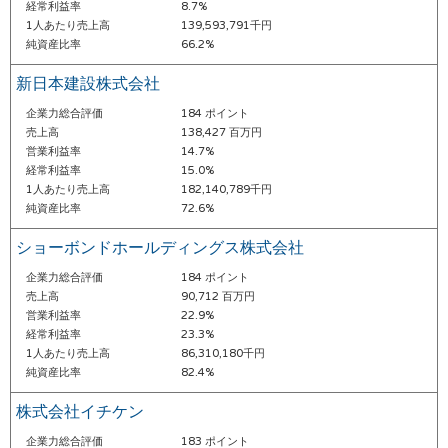
経常利益率
8.7%
1人あたり売上高
139,593,791千円
純資産比率
66.2%
新日本建設株式会社
企業力総合評価
184 ポイント
売上高
138,427 百万円
営業利益率
14.7%
経常利益率
15.0%
1人あたり売上高
182,140,789千円
純資産比率
72.6%
ショーボンドホールディングス株式会社
企業力総合評価
184 ポイント
売上高
90,712 百万円
営業利益率
22.9%
経常利益率
23.3%
1人あたり売上高
86,310,180千円
純資産比率
82.4%
株式会社イチケン
企業力総合評価
183 ポイント