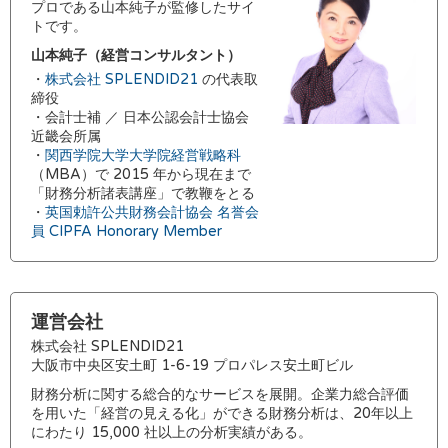
プロである山本純子が監修したサイ
トです。
山本純子（経営コンサルタント）
・
株式会社 SPLENDID21
の代表取
締役
・会計士補 ／ 日本公認会計士協会
近畿会所属
・
関西学院大学大学院経営戦略科
（MBA）で 2015 年から現在まで
「財務分析諸表講座」で教鞭をとる
・
英国勅許公共財務会計協会 名誉会
員 CIPFA Honorary Member
運営会社
株式会社 SPLENDID21
大阪市中央区安土町 1-6-19 プロパレス安土町ビル
財務分析に関する総合的なサービスを展開。企業力総合評価
を用いた「経営の見える化」ができる財務分析は、20年以上
にわたり 15,000 社以上の分析実績がある。