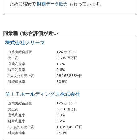
ために格安で
財務データ販売
も行っています。
同業種で総合評価が近い
株式会社クリーマ
企業力総合評価
124 ポイント
売上高
2,535 百万円
営業利益率
1.7%
経常利益率
2.6%
1人あたり売上高
28,167,888千円
純資産比率
30.8%
ＭＩＴホールディングス株式会社
企業力総合評価
125 ポイント
売上高
5,118 百万円
営業利益率
3.3%
経常利益率
3.2%
1人あたり売上高
13,397,450千円
純資産比率
34.3%