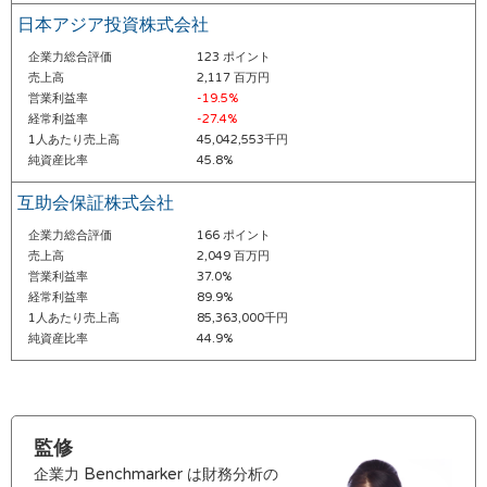
日本アジア投資株式会社
企業力総合評価
123 ポイント
売上高
2,117 百万円
営業利益率
-19.5%
経常利益率
-27.4%
1人あたり売上高
45,042,553千円
純資産比率
45.8%
互助会保証株式会社
企業力総合評価
166 ポイント
売上高
2,049 百万円
営業利益率
37.0%
経常利益率
89.9%
1人あたり売上高
85,363,000千円
純資産比率
44.9%
監修
企業力 Benchmarker は財務分析の