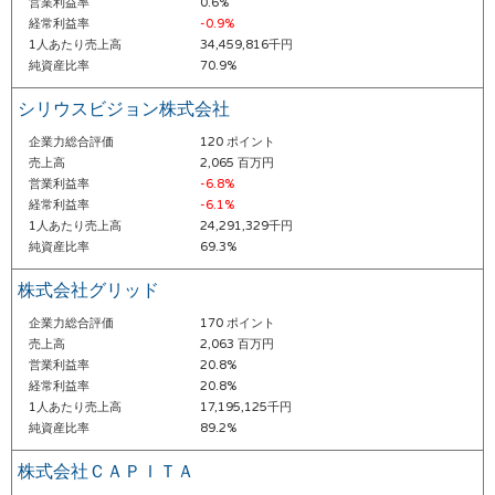
営業利益率
0.6%
経常利益率
-0.9%
1人あたり売上高
34,459,816千円
純資産比率
70.9%
シリウスビジョン株式会社
企業力総合評価
120 ポイント
売上高
2,065 百万円
営業利益率
-6.8%
経常利益率
-6.1%
1人あたり売上高
24,291,329千円
純資産比率
69.3%
株式会社グリッド
企業力総合評価
170 ポイント
売上高
2,063 百万円
営業利益率
20.8%
経常利益率
20.8%
1人あたり売上高
17,195,125千円
純資産比率
89.2%
株式会社ＣＡＰＩＴＡ