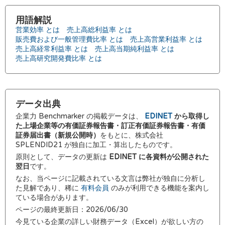
用語解説
営業効率 とは
売上高総利益率 とは
販売費および一般管理費比率 とは
売上高営業利益率 とは
売上高経常利益率 とは
売上高当期純利益率 とは
売上高研究開発費比率 とは
データ出典
企業力 Benchmarker の掲載データは、
EDINET
から取得し
た上場企業等の有価証券報告書・訂正有価証券報告書・有価
証券届出書（新規公開時）
をもとに、株式会社
SPLENDID21 が独自に加工・算出したものです。
原則として、データの更新は
EDINET に各資料が公開された
翌日
です。
なお、当ページに記載されている文言は弊社が独自に分析し
た見解であり、稀に
有料会員
のみが利用できる機能を案内し
ている場合があります。
ページの最終更新日：2026/06/30
今見ている企業の詳しい財務データ（Excel）が欲しい方の