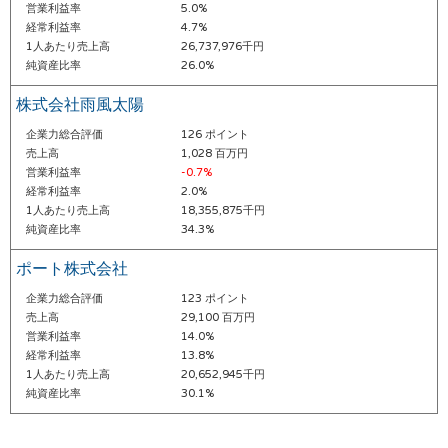
営業利益率
5.0%
経常利益率
4.7%
1人あたり売上高
26,737,976千円
純資産比率
26.0%
株式会社雨風太陽
企業力総合評価
126 ポイント
売上高
1,028 百万円
営業利益率
-0.7%
経常利益率
2.0%
1人あたり売上高
18,355,875千円
純資産比率
34.3%
ポート株式会社
企業力総合評価
123 ポイント
売上高
29,100 百万円
営業利益率
14.0%
経常利益率
13.8%
1人あたり売上高
20,652,945千円
純資産比率
30.1%