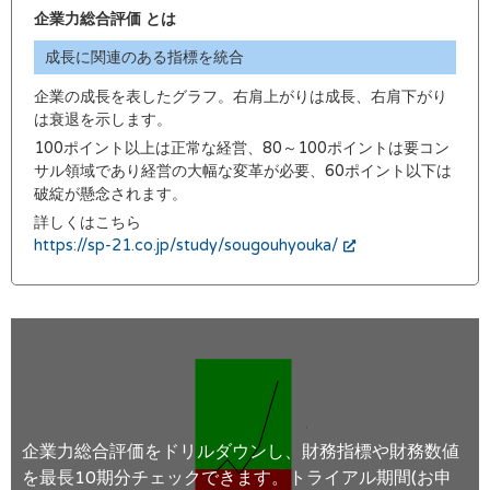
企業力総合評価 とは
成長に関連のある指標を統合
企業の成長を表したグラフ。右肩上がりは成長、右肩下がり
は衰退を示します。
100ポイント以上は正常な経営、80～100ポイントは要コン
サル領域であり経営の大幅な変革が必要、60ポイント以下は
破綻が懸念されます。
詳しくはこちら
https://sp-21.co.jp/study/sougouhyouka/
企業力総合評価をドリルダウンし、財務指標や財務数値
を最長10期分チェックできます。トライアル期間(お申