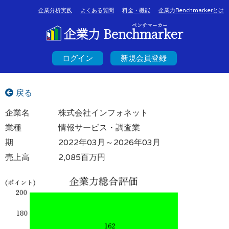
企業分析実践
よくある質問
料金・機能
企業力Benchmarkerとは
ベンチマーカー
企業力 Benchmarker
ログイン
新規会員登録
戻る
企業名
株式会社インフォネット
業種
情報サービス・調査業
期
2022年03月～2026年03月
売上高
2,085百万円