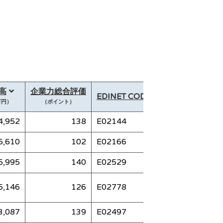
高
企業力総合評価
EDINET CODE
証券コード
万円）
（ポイント）
4,952
138
E02144
7203
6,610
102
E02166
7267
5,995
140
E02529
8058
5,146
126
E02778
9984
3,087
139
E02497
8001