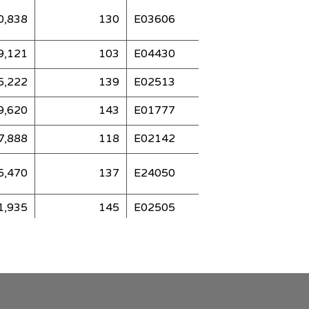
0,838
130
E03606
8306
9,121
103
E04430
9432
5,222
139
E02513
8031
9,620
143
E01777
6758
7,888
118
E02142
7201
5,470
137
E24050
5020
1,935
145
E02505
8015
0,585
130
E31748
6178
8,271
134
E06141
8750