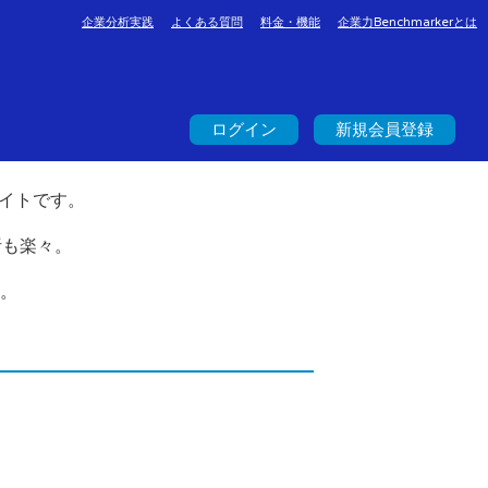
企業分析実践
よくある質問
料金・機能
企業力Benchmarkerとは
ログイン
新規会員登録
イトです。
析も楽々。
。