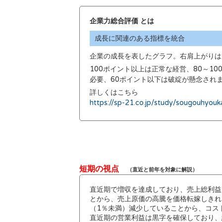
企業力総合評価 とは
成長に関連のある指標を統合
企業の成長を表したグラフ。右肩上がりは
100ポイント以上は正常な経営、80～1
必要、60ポイント以下は破綻が懸念され
詳しくはこちら
https://sp-21.co.jp/study/sougouhyouk
短期の視点
（直近と前年を対象に解説）
直近期で増収を達成しており、売上総利益
とから、売上原価の高騰を価格転嫁しきれ
（1％未満）減少していることから、コス
直近期の営業利益は黒字を確保しており、