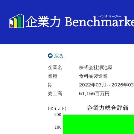
企業力 Benchmark
ベンチマーカー
戻る
企業名
株式会社湖池屋
業種
食料品製造業
期
2022年03月～2026年0
売上高
61,156百万円