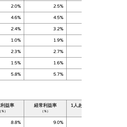
2.0%
2.5%
128,035
4.6%
4.5%
29,700
2.4%
3.2%
40,284
1.0%
1.9%
55,303
2.3%
2.7%
194,497
1.5%
1.6%
11,698
5.8%
5.7%
30,677
業利益率
経常利益率
1人あたり売上高
純
（％）
（％）
（千円）
8.8%
9.0%
29,616