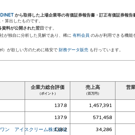
DINET
から取得した上場企業等の有価証券報告書・訂正有価証券報告
加工・算出したものです。
 に各資料が公開された翌日
です。
弊社が独自に分析した見解であり、稀に
有料会員
のみが利用できる機能
el）が欲しい方のために格安で
財務データ販売
も行っています。
企業力総合評価
売上高
営
（ポイント）
（百万円）
137.8
1,457,391
137.9
571,458
ワン アイスクリーム株式会社
138.2
34,286