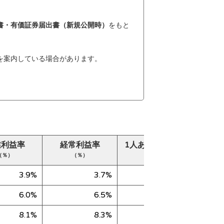
書・有価証券届出書（新規公開時）
をもと
を案内している場合があります。
業利益率
経常利益率
1人あたり売上高
純
（％）
（％）
（千円）
3.9%
3.7%
56,329
6.0%
6.5%
59,292
8.1%
8.3%
39,005