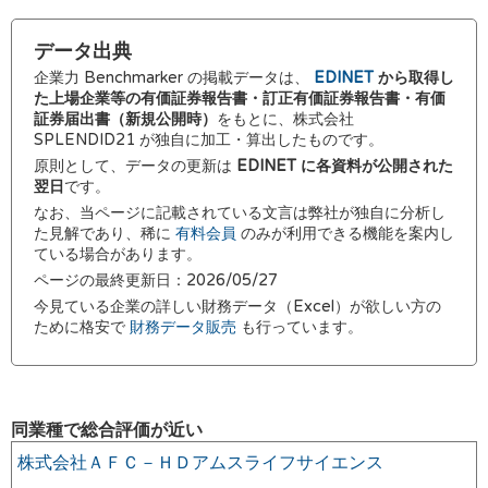
データ出典
企業力 Benchmarker の掲載データは、
EDINET
から取得し
た上場企業等の有価証券報告書・訂正有価証券報告書・有価
証券届出書（新規公開時）
をもとに、株式会社
SPLENDID21 が独自に加工・算出したものです。
原則として、データの更新は
EDINET に各資料が公開された
翌日
です。
なお、当ページに記載されている文言は弊社が独自に分析し
た見解であり、稀に
有料会員
のみが利用できる機能を案内し
ている場合があります。
ページの最終更新日：2026/05/27
今見ている企業の詳しい財務データ（Excel）が欲しい方の
ために格安で
財務データ販売
も行っています。
同業種で総合評価が近い
株式会社ＡＦＣ－ＨＤアムスライフサイエンス