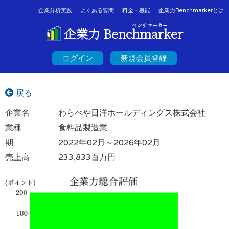
企業分析実践
よくある質問
料金・機能
企業力Benchmarkerとは
ベンチマーカー
企業力 Benchmarker
ログイン
新規会員登録
戻る
企業名
わらべや日洋ホールディングス株式会社
業種
食料品製造業
期
2022年02月～2026年02月
売上高
233,833百万円