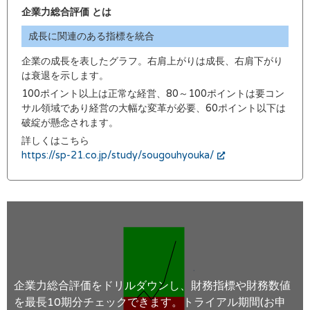
企業力総合評価 とは
成長に関連のある指標を統合
企業の成長を表したグラフ。右肩上がりは成長、右肩下がり
は衰退を示します。
100ポイント以上は正常な経営、80～100ポイントは要コン
サル領域であり経営の大幅な変革が必要、60ポイント以下は
破綻が懸念されます。
詳しくはこちら
https://sp-21.co.jp/study/sougouhyouka/
企業力総合評価をドリルダウンし、財務指標や財務数値
を最長10期分チェックできます。トライアル期間(お申