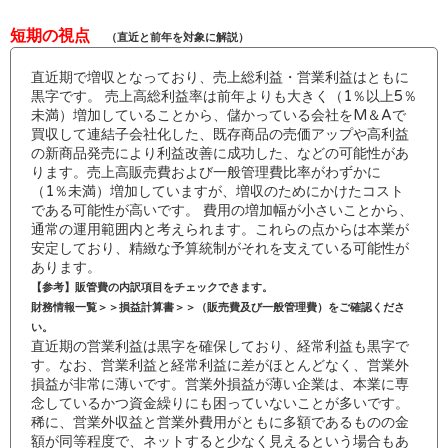
短期の視点
（直近と前年を対象に解説）
直近期で増収となっており、売上総利益・営業利益はともに
黒字です。 売上高総利益率は前年よりも大きく（1％以上5％
未満）増加していることから、儲かっている会社をM＆Aで
買収して連結子会社化した、既存商品の売価アップや高利益
の新商品発売により利益改善に成功した、などの可能性があ
ります。売上高販売費および一般管理費比率がわずかに
（1％未満）増加していますが、増収のためにかけたコスト
である可能性が高いです。 費用の増加幅が小さいことから、
通常の運用範囲内と考えられます。これらの点からは本業が
安定しており、精緻な予算統制がそれを支えている可能性が
あります。
【参考】販管費の内訳項目をチェックできます。
財務情報一覧＞＞損益計算書＞＞（販売費及び一般管理費）をご確認くださ
い。
直近期の営業利益は黒字を確保しており、経常利益も黒字で
す。なお、営業利益と経常利益に差がほとんどなく、営業外
損益が非常に薄いです。営業外損益が薄い企業は、本業に専
念しているかつ資金繰りにも困っていないことが多いです。
稀に、営業外収益と営業外費用がともに多額であるものの金
額が同等程度で、ネットすると少なく見えるという場合もあ