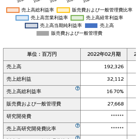
単位：百万円
2022年02月期
2
売上高
192,326
売上総利益
32,112
売上高総利益率
16.70%
販売費および一般管理費
27,668
研究開発費
******
売上高研究開発費比率
******