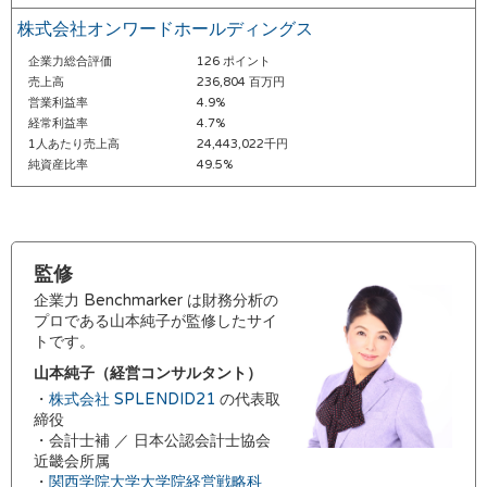
株式会社オンワードホールディングス
企業力総合評価
126 ポイント
売上高
236,804 百万円
営業利益率
4.9%
経常利益率
4.7%
1人あたり売上高
24,443,022千円
純資産比率
49.5%
監修
企業力 Benchmarker は財務分析の
プロである山本純子が監修したサイ
トです。
山本純子（経営コンサルタント）
・
株式会社 SPLENDID21
の代表取
締役
・会計士補 ／ 日本公認会計士協会
近畿会所属
・
関西学院大学大学院経営戦略科