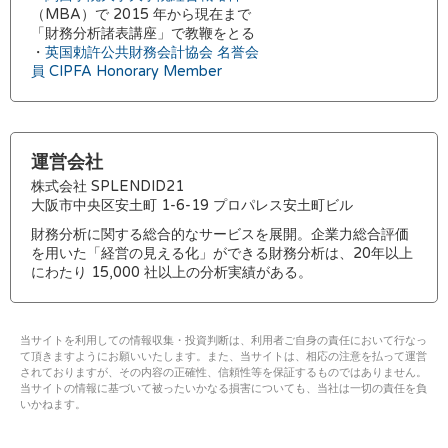
（MBA）で 2015 年から現在まで
「財務分析諸表講座」で教鞭をとる
・
英国勅許公共財務会計協会 名誉会
員 CIPFA Honorary Member
運営会社
株式会社 SPLENDID21
大阪市中央区安土町 1-6-19 プロパレス安土町ビル
財務分析に関する総合的なサービスを展開。企業力総合評価
を用いた「経営の見える化」ができる財務分析は、20年以上
にわたり 15,000 社以上の分析実績がある。
当サイトを利用しての情報収集・投資判断は、利用者ご自身の責任において行なっ
て頂きますようにお願いいたします。また、当サイトは、相応の注意を払って運営
されておりますが、その内容の正確性、信頼性等を保証するものではありません。
当サイトの情報に基づいて被ったいかなる損害についても、当社は一切の責任を負
いかねます。