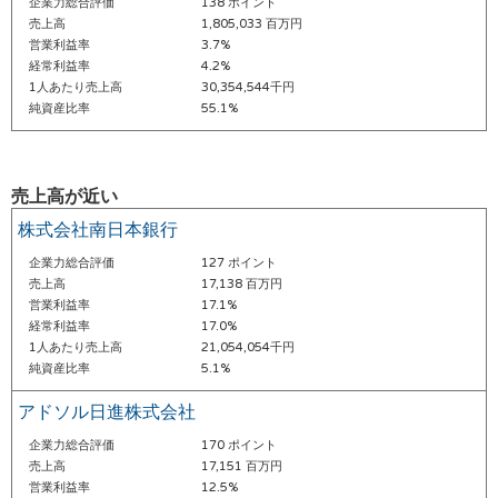
企業力総合評価
138 ポイント
売上高
1,805,033 百万円
営業利益率
3.7%
経常利益率
4.2%
1人あたり売上高
30,354,544千円
純資産比率
55.1%
売上高が近い
株式会社南日本銀行
企業力総合評価
127 ポイント
売上高
17,138 百万円
営業利益率
17.1%
経常利益率
17.0%
1人あたり売上高
21,054,054千円
純資産比率
5.1%
アドソル日進株式会社
企業力総合評価
170 ポイント
売上高
17,151 百万円
営業利益率
12.5%