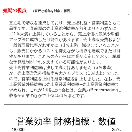
短期の視点
（直近と前年を対象に解説）
直近期で増収を達成しており、売上総利益・営業利益ともに
黒字です。直前期の売上高総利益率が前年よりもわずかに
（1％未満）上昇していることから、売上原価の低減や単価
アップ等に成功した可能性があります。売上高販売費および
一般管理費比率がわずかに（1％未満）減少していることか
ら、販売にかかるコストを抑えながら増収を達成できた可能
性があります。これらの点からは本業が安定しており、精緻
な予算統制がそれを支えている可能性があります。
売上高営業利益率は決して高くはありません（3％未満）
が、売上高営業外損益率も大きくプラス（1％以上）でした
ので、営業利益を上回る経常利益を計上しました。なお、売
上高営業外損益率は売上高経常利益率−売上高営業利益率で
求められ、これが1％以上の会社は、企業力Benchmarkerに
載る全企業のなかで上位15.1％ほどです。