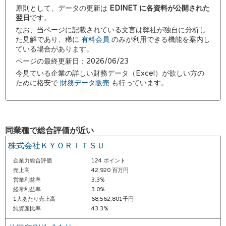
原則として、データの更新は
EDINET に各資料が公開された
翌日
です。
なお、当ページに記載されている文言は弊社が独自に分析し
た見解であり、稀に
有料会員
のみが利用できる機能を案内し
ている場合があります。
ページの最終更新日：2026/06/23
今見ている企業の詳しい財務データ（Excel）が欲しい方の
ために格安で
財務データ販売
も行っています。
同業種で総合評価が近い
株式会社ＫＹＯＲＩＴＳＵ
企業力総合評価
124 ポイント
売上高
42,920 百万円
営業利益率
3.3%
経常利益率
3.0%
1人あたり売上高
68,562,801千円
純資産比率
43.3%