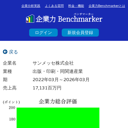
企業分析実践
よくある質問
料金・機能
企業力Benchmarkerとは
ベンチマーカー
企業力 Benchmarker
ログイン
新規会員登録
戻る
企業名
サンメッセ株式会社
業種
出版・印刷・同関連産業
期
2022年03月～2026年03月
売上高
17,131百万円