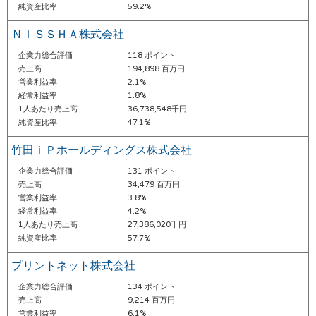
純資産比率
59.2%
ＮＩＳＳＨＡ株式会社
企業力総合評価
118 ポイント
売上高
194,898 百万円
営業利益率
2.1%
経常利益率
1.8%
1人あたり売上高
36,738,548千円
純資産比率
47.1%
竹田ｉＰホールディングス株式会社
企業力総合評価
131 ポイント
売上高
34,479 百万円
営業利益率
3.8%
経常利益率
4.2%
1人あたり売上高
27,386,020千円
純資産比率
57.7%
プリントネット株式会社
企業力総合評価
134 ポイント
売上高
9,214 百万円
営業利益率
6.1%