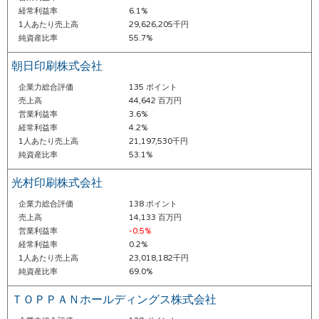
経常利益率
6.1%
1人あたり売上高
29,626,205千円
純資産比率
55.7%
朝日印刷株式会社
企業力総合評価
135 ポイント
売上高
44,642 百万円
営業利益率
3.6%
経常利益率
4.2%
1人あたり売上高
21,197,530千円
純資産比率
53.1%
光村印刷株式会社
企業力総合評価
138 ポイント
売上高
14,133 百万円
営業利益率
-0.5%
経常利益率
0.2%
1人あたり売上高
23,018,182千円
純資産比率
69.0%
ＴＯＰＰＡＮホールディングス株式会社