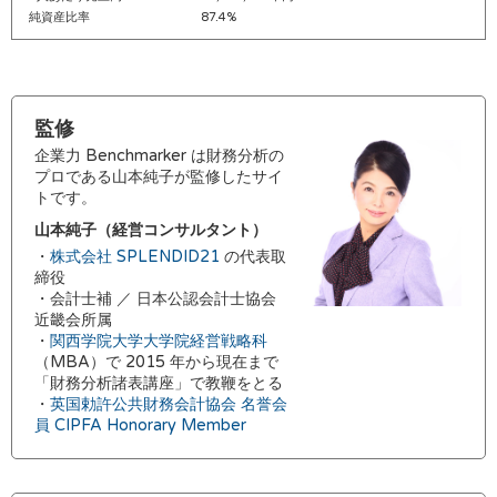
純資産比率
87.4%
監修
企業力 Benchmarker は財務分析の
プロである山本純子が監修したサイ
トです。
山本純子（経営コンサルタント）
・
株式会社 SPLENDID21
の代表取
締役
・会計士補 ／ 日本公認会計士協会
近畿会所属
・
関西学院大学大学院経営戦略科
（MBA）で 2015 年から現在まで
「財務分析諸表講座」で教鞭をとる
・
英国勅許公共財務会計協会 名誉会
員 CIPFA Honorary Member