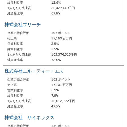
経常利益率
12.9%
1人あたり売上高
26,427,449千円
純資産比率
67.6%
株式会社ブリーチ
企業力総合評価
157 ポイント
売上高
17,160 百万円
営業利益率
2.5%
経常利益率
2.5%
1人あたり売上高
103,376,313千円
純資産比率
72.0%
株式会社エル・ティー・エス
企業力総合評価
162 ポイント
売上高
17,101 百万円
営業利益率
6.9%
経常利益率
7.6%
1人あたり売上高
16,012,172千円
純資産比率
47.5%
株式会社 サイネックス
企業力総合評価
139 ポイント