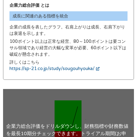
企業力総合評価 とは
成長に関連のある指標を統合
企業の成長を表したグラフ。右肩上がりは成長、右肩下がり
は衰退を示します。
100ポイント以上は正常な経営、80～100ポイントは要コン
サル領域であり経営の大幅な変革が必要、60ポイント以下は
破綻が懸念されます。
詳しくはこちら
https://sp-21.co.jp/study/sougouhyouka/
企業力総合評価をドリルダウンし、財務指標や財務数値
を最長10期分チェックできます。トライアル期間(お申