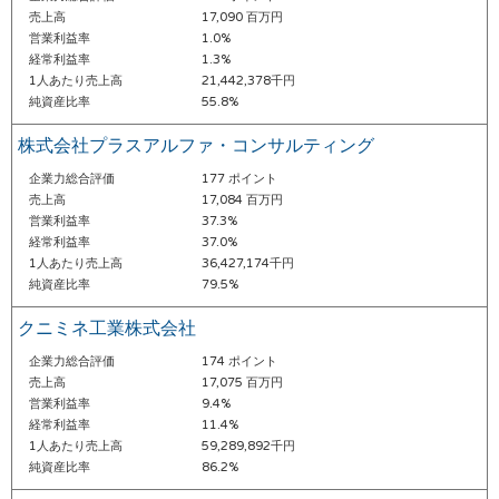
売上高
17,090 百万円
営業利益率
1.0%
経常利益率
1.3%
1人あたり売上高
21,442,378千円
純資産比率
55.8%
株式会社プラスアルファ・コンサルティング
企業力総合評価
177 ポイント
売上高
17,084 百万円
営業利益率
37.3%
経常利益率
37.0%
1人あたり売上高
36,427,174千円
純資産比率
79.5%
クニミネ工業株式会社
企業力総合評価
174 ポイント
売上高
17,075 百万円
営業利益率
9.4%
経常利益率
11.4%
1人あたり売上高
59,289,892千円
純資産比率
86.2%