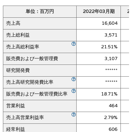
単位：百万円
2022年03月期
2
売上高
16,604
売上総利益
3,571
売上高総利益率
21.51%
販売費および一般管理費
3,107
研究開発費
******
売上高研究開発費比率
******
販売費および一般管理費比率
18.71%
営業利益
464
売上高営業利益率
2.79%
経常利益
606