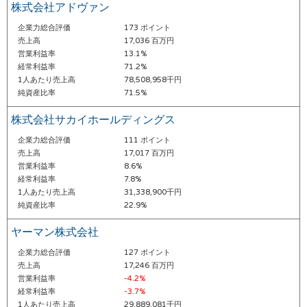
株式会社アドヴァン
企業力総合評価
173 ポイント
売上高
17,036 百万円
営業利益率
13.1%
経常利益率
71.2%
1人あたり売上高
78,508,958千円
純資産比率
71.5%
株式会社サカイホールディングス
企業力総合評価
111 ポイント
売上高
17,017 百万円
営業利益率
8.6%
経常利益率
7.8%
1人あたり売上高
31,338,900千円
純資産比率
22.9%
ヤーマン株式会社
企業力総合評価
127 ポイント
売上高
17,246 百万円
営業利益率
-4.2%
経常利益率
-3.7%
1人あたり売上高
29,889,081千円