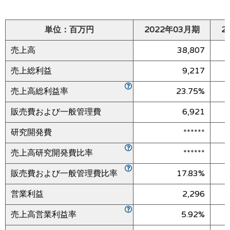
単位：百万円
2022年03月期
2
売上高
38,807
売上総利益
9,217
売上高総利益率
23.75%
販売費および一般管理費
6,921
研究開発費
******
売上高研究開発費比率
******
販売費および一般管理費比率
17.83%
営業利益
2,296
売上高営業利益率
5.92%