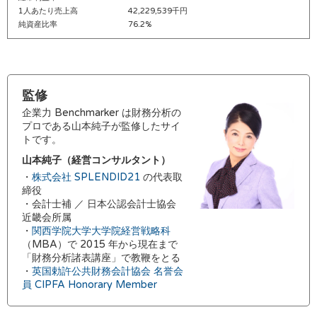
1人あたり売上高
42,229,539千円
純資産比率
76.2%
監修
企業力 Benchmarker は財務分析の
プロである山本純子が監修したサイ
トです。
山本純子（経営コンサルタント）
・
株式会社 SPLENDID21
の代表取
締役
・会計士補 ／ 日本公認会計士協会
近畿会所属
・
関西学院大学大学院経営戦略科
（MBA）で 2015 年から現在まで
「財務分析諸表講座」で教鞭をとる
・
英国勅許公共財務会計協会 名誉会
員 CIPFA Honorary Member