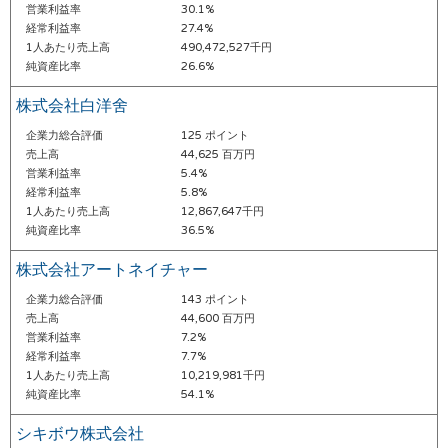
営業利益率
30.1%
経常利益率
27.4%
1人あたり売上高
490,472,527千円
純資産比率
26.6%
株式会社白洋舍
企業力総合評価
125 ポイント
売上高
44,625 百万円
営業利益率
5.4%
経常利益率
5.8%
1人あたり売上高
12,867,647千円
純資産比率
36.5%
株式会社アートネイチャー
企業力総合評価
143 ポイント
売上高
44,600 百万円
営業利益率
7.2%
経常利益率
7.7%
1人あたり売上高
10,219,981千円
純資産比率
54.1%
シキボウ株式会社