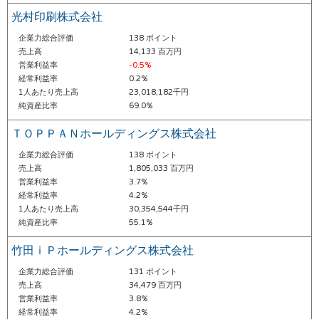
光村印刷株式会社
企業力総合評価
138 ポイント
売上高
14,133 百万円
営業利益率
-0.5%
経常利益率
0.2%
1人あたり売上高
23,018,182千円
純資産比率
69.0%
ＴＯＰＰＡＮホールディングス株式会社
企業力総合評価
138 ポイント
売上高
1,805,033 百万円
営業利益率
3.7%
経常利益率
4.2%
1人あたり売上高
30,354,544千円
純資産比率
55.1%
竹田ｉＰホールディングス株式会社
企業力総合評価
131 ポイント
売上高
34,479 百万円
営業利益率
3.8%
経常利益率
4.2%