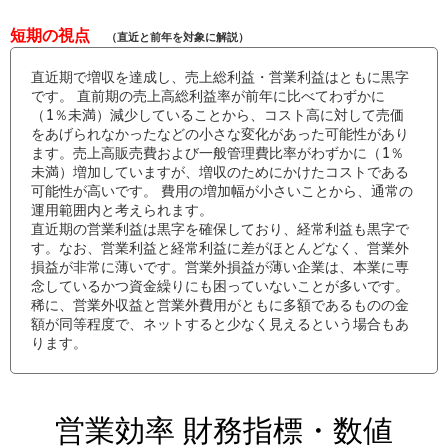
短期の視点
（直近と前年を対象に解説）
直近期で増収を達成し、売上総利益・営業利益はともに黒字
です。 直前期の売上高総利益率が前年に比べてわずかに
（1％未満）減少していることから、コスト高に対して売価
をあげられなかったなどの小さな変化があった可能性があり
ます。売上高販売費および一般管理費比率がわずかに（1％
未満）増加していますが、増収のためにかけたコストである
可能性が高いです。 費用の増加幅が小さいことから、通常の
運用範囲内と考えられます。
直近期の営業利益は黒字を確保しており、経常利益も黒字で
す。なお、営業利益と経常利益に差がほとんどなく、営業外
損益が非常に薄いです。営業外損益が薄い企業は、本業に専
念しているかつ資金繰りにも困っていないことが多いです。
稀に、営業外収益と営業外費用がともに多額であるものの金
額が同等程度で、ネットすると少なく見えるという場合もあ
ります。