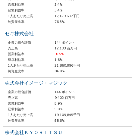
営業利益率
3.4%
経常利益率
3.4%
1人あたり売上高
17,129,637千円
純資産比率
76.3%
セキ株式会社
企業力総合評価
144 ポイント
売上高
12,133 百万円
営業利益率
-0.5%
経常利益率
1.6%
1人あたり売上高
21,860,996千円
純資産比率
84.9%
株式会社イメージ・マジック
企業力総合評価
144 ポイント
売上高
9,402 百万円
営業利益率
5.9%
経常利益率
5.9%
1人あたり売上高
19,109,845千円
純資産比率
58.6%
株式会社ＫＹＯＲＩＴＳＵ