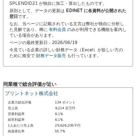
SPLENDID21 が独自に加工・算出したものです。
原則として、データの更新は
EDINET に各資料が公開された
翌日
です。
なお、当ページに記載されている文言は弊社が独自に分析し
た見解であり、稀に
有料会員
のみが利用できる機能を案内し
ている場合があります。
ページの最終更新日：2026/06/19
今見ている企業の詳しい財務データ（Excel）が欲しい方の
ために格安で
財務データ販売
も行っています。
同業種で総合評価が近い
プリントネット株式会社
企業力総合評価
134 ポイント
売上高
9,214 百万円
営業利益率
6.1%
経常利益率
6.1%
1人あたり売上高
29,626,205千円
純資産比率
55.7%