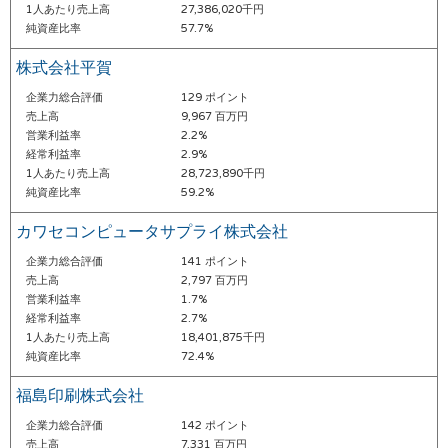
1人あたり売上高
27,386,020千円
純資産比率
57.7%
株式会社平賀
企業力総合評価
129 ポイント
売上高
9,967 百万円
営業利益率
2.2%
経常利益率
2.9%
1人あたり売上高
28,723,890千円
純資産比率
59.2%
カワセコンピュータサプライ株式会社
企業力総合評価
141 ポイント
売上高
2,797 百万円
営業利益率
1.7%
経常利益率
2.7%
1人あたり売上高
18,401,875千円
純資産比率
72.4%
福島印刷株式会社
企業力総合評価
142 ポイント
売上高
7,331 百万円