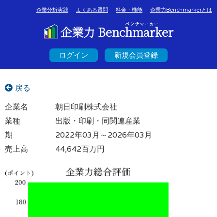
企業分析実践
よくある質問
料金・機能
企業力Benchmarkerとは
ベンチマーカー
企業力 Benchmarker
ログイン
新規会員登録
戻る
企業名
朝日印刷株式会社
業種
出版・印刷・同関連産業
期
2022年03月～2026年03月
売上高
44,642百万円