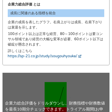
企業力総合評価 とは
成長に関連のある指標を統合
企業の成長を表したグラフ。右肩上がりは成長、右肩下がり
は衰退を示します。
100ポイント以上は正常な経営、80～100ポイントは要コン
サル領域であり経営の大幅な変革が必要、60ポイント以下は
破綻が懸念されます。
詳しくはこちら
https://sp-21.co.jp/study/sougouhyouka/
企業力総合評価をドリルダウンし、財務指標や財務数値
を最長10期分チェックできます。トライアル期間(お申