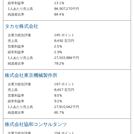
経常利益率
13.1%
1人あたり売上高
84,907,270千円
純資産比率
84.4%
タカセ株式会社
企業力総合評価
145 ポイント
売上高
8,492 百万円
営業利益率
2.5%
経常利益率
2.9%
1人あたり売上高
27,303,884千円
純資産比率
78.2%
株式会社東京機械製作所
企業力総合評価
167 ポイント
売上高
8,457 百万円
営業利益率
8.5%
経常利益率
9.2%
1人あたり売上高
27,910,042千円
純資産比率
65.7%
株式会社協和コンサルタンツ
企業力総合評価
154 ポイント