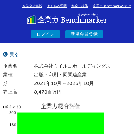
企業分析実践
よくある質問
料金・機能
企業力Benchmarkerとは
ベンチマーカー
企業力 Benchmarker
ログイン
新規会員登録
戻る
企業名
株式会社ウイルコホールディングス
業種
出版・印刷・同関連産業
期
2021年10月～2025年10月
売上高
8,478百万円