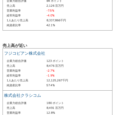
企業力総合評価
84 ポイント
売上高
2,126 百万円
営業利益率
-7.5%
経常利益率
-4.0%
1人あたり売上高
8,337,866千円
純資産比率
42.1%
売上高が近い
フジコピアン株式会社
企業力総合評価
123 ポイント
売上高
8,476 百万円
営業利益率
-2.7%
経常利益率
-1.9%
1人あたり売上高
12,125,267千円
純資産比率
57.4%
株式会社クラシコム
企業力総合評価
180 ポイント
売上高
8,491 百万円
営業利益率
12.8%