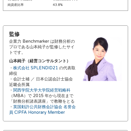
純資産比率
43.8%
監修
企業力 Benchmarker は財務分析の
プロである山本純子が監修したサイ
トです。
山本純子（経営コンサルタント）
・
株式会社 SPLENDID21
の代表取
締役
・会計士補 ／ 日本公認会計士協会
近畿会所属
・
関西学院大学大学院経営戦略科
（MBA）で 2015 年から現在まで
「財務分析諸表講座」で教鞭をとる
・
英国勅許公共財務会計協会 名誉会
員 CIPFA Honorary Member