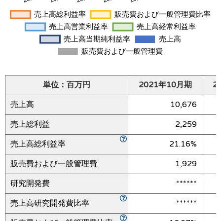
単位：百万円
2021年10月期
2
売上高
10,676
売上総利益
2,259
売上高総利益率
21.16%
販売費および一般管理費
1,929
研究開発費
******
売上高研究開発費比率
******