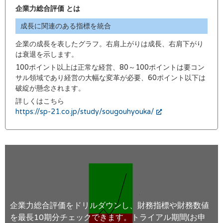
企業力総合評価 とは
成長に関連のある指標を統合
企業の成長を表したグラフ。右肩上がりは成長、右肩下がり
は衰退を示します。
100ポイント以上は正常な経営、80～100ポイントは要コン
サル領域であり経営の大幅な変革が必要、60ポイント以下は
破綻が懸念されます。
詳しくはこちら
https://sp-21.co.jp/study/sougouhyouka/
企業力総合評価をドリルダウンし、財務指標や財務数値
を最長10期分チェックできます。トライアル期間(お申