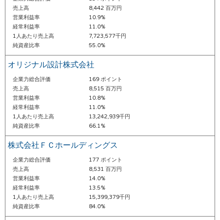
売上高
8,442 百万円
営業利益率
10.9%
経常利益率
11.0%
1人あたり売上高
7,723,577千円
純資産比率
55.0%
オリジナル設計株式会社
企業力総合評価
169 ポイント
売上高
8,515 百万円
営業利益率
10.8%
経常利益率
11.0%
1人あたり売上高
13,242,939千円
純資産比率
66.1%
株式会社ＦＣホールディングス
企業力総合評価
177 ポイント
売上高
8,531 百万円
営業利益率
14.0%
経常利益率
13.5%
1人あたり売上高
15,399,379千円
純資産比率
84.0%