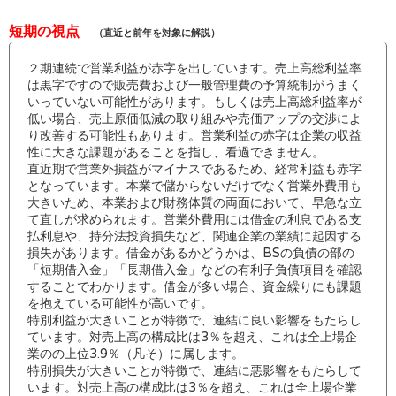
短期の視点
（直近と前年を対象に解説）
２期連続で営業利益が赤字を出しています。売上高総利益率
は黒字ですので販売費および一般管理費の予算統制がうまく
いっていない可能性があります。もしくは売上高総利益率が
低い場合、売上原価低減の取り組みや売価アップの交渉によ
り改善する可能性もあります。営業利益の赤字は企業の収益
性に大きな課題があることを指し、看過できません。
直近期で営業外損益がマイナスであるため、経常利益も赤字
となっています。本業で儲からないだけでなく営業外費用も
大きいため、本業および財務体質の両面において、早急な立
て直しが求められます。営業外費用には借金の利息である支
払利息や、持分法投資損失など、関連企業の業績に起因する
損失があります。借金があるかどうかは、BSの負債の部の
「短期借入金」「長期借入金」などの有利子負債項目を確認
することでわかります。借金が多い場合、資金繰りにも課題
を抱えている可能性が高いです。
特別利益が大きいことが特徴で、連結に良い影響をもたらし
ています。対売上高の構成比は3％を超え、これは全上場企
業のの上位3.9％（凡そ）に属します。
特別損失が大きいことが特徴で、連結に悪影響をもたらして
います。対売上高の構成比は3％を超え、これは全上場企業