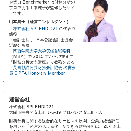
企業力 Benchmarker は財務分析の
プロである山本純子が監修したサイ
トです。
山本純子（経営コンサルタント）
・
株式会社 SPLENDID21
の代表取
締役
・会計士補 ／ 日本公認会計士協会
近畿会所属
・
関西学院大学大学院経営戦略科
（MBA）で 2015 年から現在まで
「財務分析諸表講座」で教鞭をとる
・
英国勅許公共財務会計協会 名誉会
員 CIPFA Honorary Member
運営会社
株式会社 SPLENDID21
大阪市中央区安土町 1-6-19 プロパレス安土町ビル
財務分析に関する総合的なサービスを展開。企業力総合評価
を用いた「経営の見える化」ができる財務分析は、20年以上