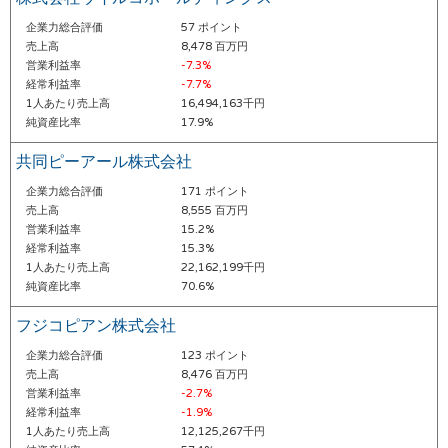
企業力総合評価
57 ポイント
売上高
8,478 百万円
営業利益率
-7.3%
経常利益率
-7.7%
1人あたり売上高
16,494,163千円
純資産比率
17.9%
共同ピーアール株式会社
企業力総合評価
171 ポイント
売上高
8,555 百万円
営業利益率
15.2%
経常利益率
15.3%
1人あたり売上高
22,162,199千円
純資産比率
70.6%
フジコピアン株式会社
企業力総合評価
123 ポイント
売上高
8,476 百万円
営業利益率
-2.7%
経常利益率
-1.9%
1人あたり売上高
12,125,267千円