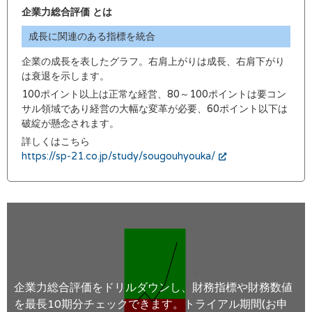
企業力総合評価 とは
成長に関連のある指標を統合
企業の成長を表したグラフ。右肩上がりは成長、右肩下がり
は衰退を示します。
100ポイント以上は正常な経営、80～100ポイントは要コン
サル領域であり経営の大幅な変革が必要、60ポイント以下は
破綻が懸念されます。
詳しくはこちら
https://sp-21.co.jp/study/sougouhyouka/
企業力総合評価をドリルダウンし、財務指標や財務数値
を最長10期分チェックできます。トライアル期間(お申