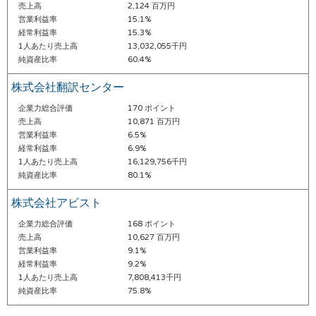
売上高
2,124 百万円
営業利益率
15.1%
経常利益率
15.3%
1人あたり売上高
13,032,055千円
純資産比率
60.4%
株式会社翻訳センター
企業力総合評価
170 ポイント
売上高
10,871 百万円
営業利益率
6.5%
経常利益率
6.9%
1人あたり売上高
16,129,756千円
純資産比率
80.1%
株式会社アビスト
企業力総合評価
168 ポイント
売上高
10,627 百万円
営業利益率
9.1%
経常利益率
9.2%
1人あたり売上高
7,808,413千円
純資産比率
75.8%