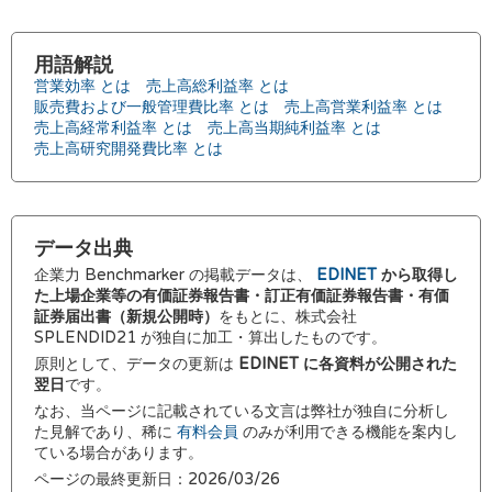
用語解説
営業効率 とは
売上高総利益率 とは
販売費および一般管理費比率 とは
売上高営業利益率 とは
売上高経常利益率 とは
売上高当期純利益率 とは
売上高研究開発費比率 とは
データ出典
企業力 Benchmarker の掲載データは、
EDINET
から取得し
た上場企業等の有価証券報告書・訂正有価証券報告書・有価
証券届出書（新規公開時）
をもとに、株式会社
SPLENDID21 が独自に加工・算出したものです。
原則として、データの更新は
EDINET に各資料が公開された
翌日
です。
なお、当ページに記載されている文言は弊社が独自に分析し
た見解であり、稀に
有料会員
のみが利用できる機能を案内し
ている場合があります。
ページの最終更新日：2026/03/26