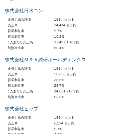
株式会社日水コン
企業力総合評価
169 ポイント
売上高
24,414 百万円
営業利益率
9.7%
経常利益率
10.3%
1人あたり売上高
23,452,187千円
純資産比率
60.4%
株式会社Ｍ＆Ａ総研ホールディングス
企業力総合評価
169 ポイント
売上高
16,603 百万円
営業利益率
28.8%
経常利益率
28.7%
1人あたり売上高
24,061,717千円
純資産比率
62.8%
株式会社ヒップ
企業力総合評価
169 ポイント
売上高
6,194 百万円
営業利益率
9.3%