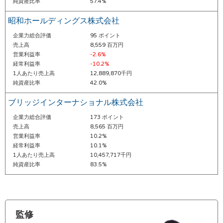
純資産比率
57.4%
昭和ホールディングス株式会社
企業力総合評価
95 ポイント
売上高
8,559 百万円
営業利益率
-2.6%
経常利益率
-10.2%
1人あたり売上高
12,889,870千円
純資産比率
42.0%
ブリッジインターナショナル株式会社
企業力総合評価
173 ポイント
売上高
8,565 百万円
営業利益率
10.2%
経常利益率
10.1%
1人あたり売上高
10,457,717千円
純資産比率
83.5%
監修