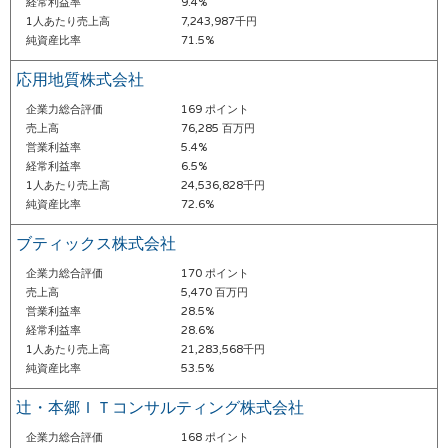
経常利益率
9.4%
1人あたり売上高
7,243,987千円
純資産比率
71.5%
応用地質株式会社
企業力総合評価
169 ポイント
売上高
76,285 百万円
営業利益率
5.4%
経常利益率
6.5%
1人あたり売上高
24,536,828千円
純資産比率
72.6%
ブティックス株式会社
企業力総合評価
170 ポイント
売上高
5,470 百万円
営業利益率
28.5%
経常利益率
28.6%
1人あたり売上高
21,283,568千円
純資産比率
53.5%
辻・本郷ＩＴコンサルティング株式会社
企業力総合評価
168 ポイント