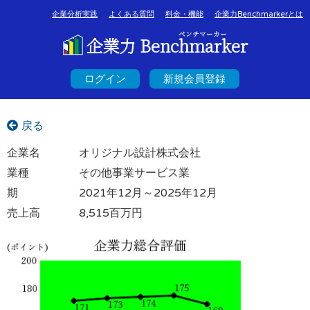
企業分析実践
よくある質問
料金・機能
企業力Benchmarkerとは
ベンチマーカー
企業力 Benchmarker
ログイン
新規会員登録
戻る
企業名
オリジナル設計株式会社
業種
その他事業サービス業
期
2021年12月～2025年12月
売上高
8,515百万円