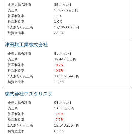
企業力総合評価
95 ポイント
売上高
112,726 百万円
営業利益率
1.1%
経常利益率
1.0%
1人あたり売上高
17,129,007千円
純資産比率
22.6%
津田駒工業株式会社
企業力総合評価
81 ポイント
売上高
35,447 百万円
営業利益率
-0.2%
経常利益率
-0.6%
1人あたり売上高
32,136,899千円
純資産比率
10.2%
株式会社アスタリスク
企業力総合評価
98 ポイント
売上高
1,666 百万円
営業利益率
-7.5%
経常利益率
-7.7%
1人あたり売上高
15,148,236千円
純資産比率
62.2%