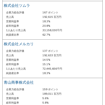
株式会社ツムラ
企業力総合評価
167 ポイント
売上高
192,615 百万円
営業利益率
18.3%
経常利益率
20.8%
1人あたり売上高
33,158,030千円
純資産比率
62.7%
株式会社メルカリ
企業力総合評価
137 ポイント
売上高
192,633 百万円
営業利益率
14.5%
経常利益率
15.1%
1人あたり売上高
72,445,656千円
純資産比率
18.3%
青山商事株式会社
企業力総合評価
159 ポイント
売上高
189,011 百万円
営業利益率
5.6%
経常利益率
5.8%