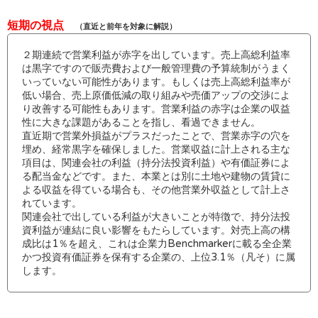
短期の視点
（直近と前年を対象に解説）
２期連続で営業利益が赤字を出しています。売上高総利益率
は黒字ですので販売費および一般管理費の予算統制がうまく
いっていない可能性があります。もしくは売上高総利益率が
低い場合、売上原価低減の取り組みや売価アップの交渉によ
り改善する可能性もあります。営業利益の赤字は企業の収益
性に大きな課題があることを指し、看過できません。
直近期で営業外損益がプラスだったことで、営業赤字の穴を
埋め、経常黒字を確保しました。営業収益に計上される主な
項目は、関連会社の利益（持分法投資利益）や有価証券によ
る配当金などです。また、本業とは別に土地や建物の賃貸に
よる収益を得ている場合も、その他営業外収益として計上さ
れています。
関連会社で出している利益が大きいことが特徴で、持分法投
資利益が連結に良い影響をもたらしています。対売上高の構
成比は1％を超え、これは企業力Benchmarkerに載る全企業
かつ投資有価証券を保有する企業の、上位3.1％（凡そ）に属
します。