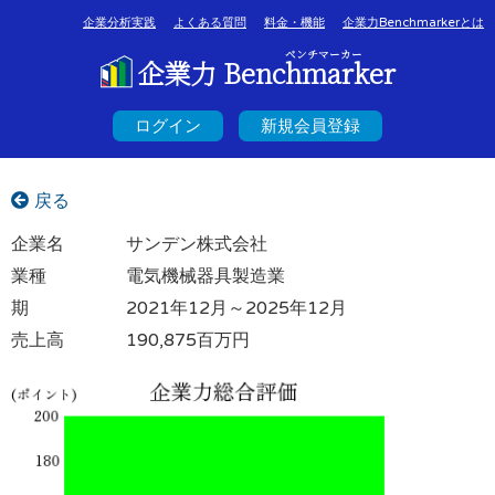
企業分析実践
よくある質問
料金・機能
企業力Benchmarkerとは
ベンチマーカー
企業力 Benchmarker
ログイン
新規会員登録
戻る
企業名
サンデン株式会社
業種
電気機械器具製造業
期
2021年12月～2025年12月
売上高
190,875百万円