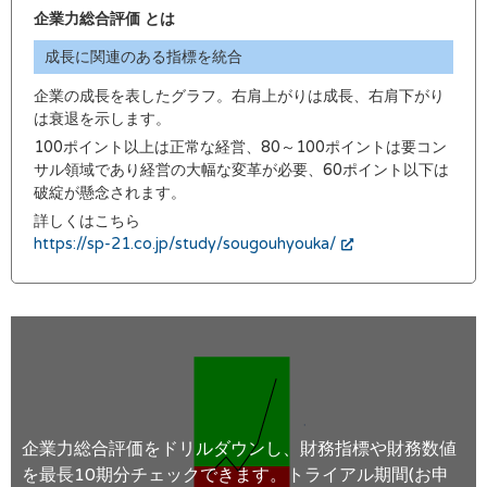
企業力総合評価 とは
成長に関連のある指標を統合
企業の成長を表したグラフ。右肩上がりは成長、右肩下がり
は衰退を示します。
100ポイント以上は正常な経営、80～100ポイントは要コン
サル領域であり経営の大幅な変革が必要、60ポイント以下は
破綻が懸念されます。
詳しくはこちら
https://sp-21.co.jp/study/sougouhyouka/
企業力総合評価をドリルダウンし、財務指標や財務数値
を最長10期分チェックできます。トライアル期間(お申