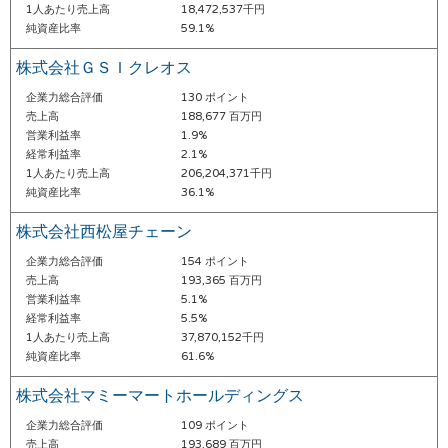
1人あたり売上高
18,472,537千円
純資産比率
59.1%
株式会社ＧＳＩクレオス
企業力総合評価
130 ポイント
売上高
188,677 百万円
営業利益率
1.9%
経常利益率
2.1%
1人あたり売上高
206,204,371千円
純資産比率
36.1%
株式会社西松屋チェーン
企業力総合評価
154 ポイント
売上高
193,365 百万円
営業利益率
5.1%
経常利益率
5.5%
1人あたり売上高
37,870,152千円
純資産比率
61.6%
株式会社マミーマートホールディングス
企業力総合評価
109 ポイント
売上高
193,689 百万円