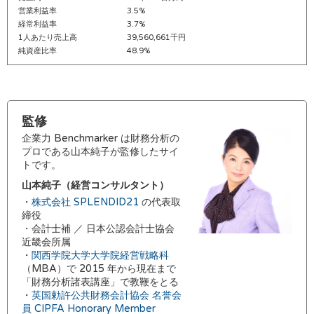
営業利益率
3.5%
経常利益率
3.7%
1人あたり売上高
39,560,661千円
純資産比率
48.9%
監修
企業力 Benchmarker は財務分析の
プロである山本純子が監修したサイ
トです。
山本純子（経営コンサルタント）
・
株式会社 SPLENDID21
の代表取
締役
・会計士補 ／ 日本公認会計士協会
近畿会所属
・
関西学院大学大学院経営戦略科
（MBA）で 2015 年から現在まで
「財務分析諸表講座」で教鞭をとる
・
英国勅許公共財務会計協会 名誉会
員 CIPFA Honorary Member