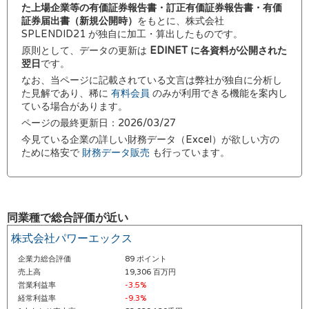
た上場企業等の有価証券報告書・訂正有価証券報告書・有価
証券届出書（新規公開時）
をもとに、株式会社
SPLENDID21 が独自に加工・算出したものです。
原則として、データの更新は
EDINET に各資料が公開された
翌日
です。
なお、当ページに記載されている文言は弊社が独自に分析し
た見解であり、稀に
有料会員
のみが利用できる機能を案内し
ている場合があります。
ページの最終更新日：2026/03/27
今見ている企業の詳しい財務データ（Excel）が欲しい方の
ために格安で
財務データ販売
も行っています。
同業種で総合評価が近い
株式会社パワーエックス
企業力総合評価
89 ポイント
売上高
19,306 百万円
営業利益率
-3.5%
経常利益率
-9.3%