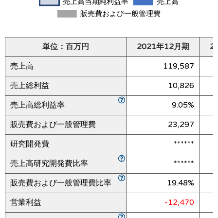
単位：百万円
2021年12月期
2
売上高
119,587
売上総利益
10,826
売上高総利益率
9.05%
販売費および一般管理費
23,297
研究開発費
******
売上高研究開発費比率
******
販売費および一般管理費比率
19.48%
営業利益
-12,470