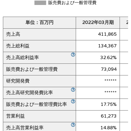
単位：百万円
2022年03月期
2
売上高
411,865
売上総利益
134,367
売上高総利益率
32.62%
販売費および一般管理費
73,094
研究開発費
******
売上高研究開発費比率
******
販売費および一般管理費比率
17.75%
営業利益
61,273
売上高営業利益率
14.88%