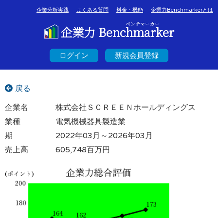
企業分析実践
よくある質問
料金・機能
企業力Benchmarkerとは
ベンチマーカー
企業力 Benchmarker
ログイン
新規会員登録
戻る
企業名
株式会社ＳＣＲＥＥＮホールディングス
業種
電気機械器具製造業
期
2022年03月～2026年03月
売上高
605,748百万円