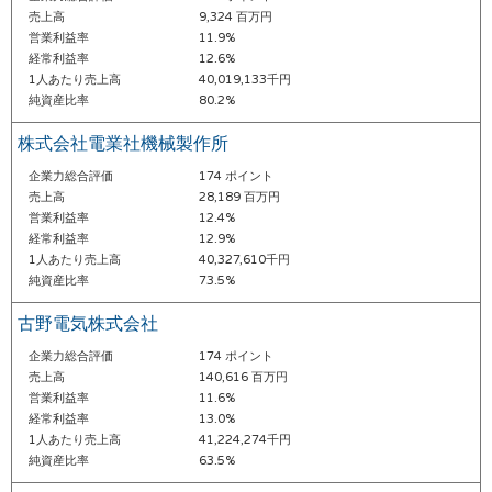
売上高
9,324 百万円
営業利益率
11.9%
経常利益率
12.6%
1人あたり売上高
40,019,133千円
純資産比率
80.2%
株式会社電業社機械製作所
企業力総合評価
174 ポイント
売上高
28,189 百万円
営業利益率
12.4%
経常利益率
12.9%
1人あたり売上高
40,327,610千円
純資産比率
73.5%
古野電気株式会社
企業力総合評価
174 ポイント
売上高
140,616 百万円
営業利益率
11.6%
経常利益率
13.0%
1人あたり売上高
41,224,274千円
純資産比率
63.5%