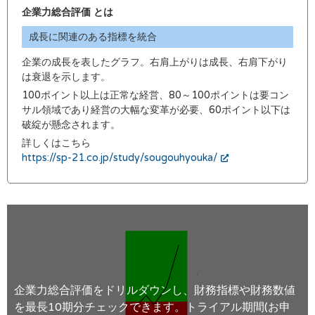
企業力総合評価 とは
成長に関連のある指標を統合
企業の成長を表したグラフ。右肩上がりは成長、右肩下がり
は衰退を示します。
100ポイント以上は正常な経営、80～100ポイントは要コン
サル領域であり経営の大幅な変革が必要、60ポイント以下は
破綻が懸念されます。
詳しくはこちら
https://sp-21.co.jp/study/sougouhyouka/
企業力総合評価をドリルダウンし、財務指標や財務数値
を最長10期分チェックできます。トライアル期間(お申