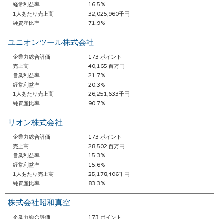
経常利益率
16.5%
1人あたり売上高
32,025,960千円
純資産比率
71.9%
ユニオンツール株式会社
企業力総合評価
173 ポイント
売上高
40,165 百万円
営業利益率
21.7%
経常利益率
20.3%
1人あたり売上高
26,251,633千円
純資産比率
90.7%
リオン株式会社
企業力総合評価
173 ポイント
売上高
28,502 百万円
営業利益率
15.3%
経常利益率
15.6%
1人あたり売上高
25,178,406千円
純資産比率
83.3%
株式会社昭和真空
企業力総合評価
173 ポイント