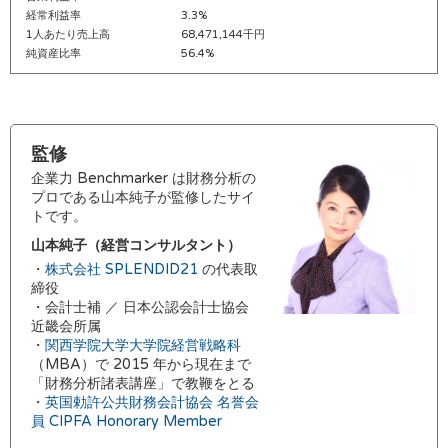
経常利益率
3.3%
1人あたり売上高
68,471,144千円
純資産比率
56.4%
監修
企業力 Benchmarker は財務分析の
プロである山本純子が監修したサイ
トです。
山本純子（経営コンサルタント）
・
株式会社 SPLENDID21
の代表取
締役
・会計士補 ／ 日本公認会計士協会
近畿会所属
・
関西学院大学大学院経営戦略科
（MBA）で 2015 年から現在まで
「財務分析諸表講座」で教鞭をとる
・
英国勅許公共財務会計協会 名誉会
員 CIPFA Honorary Member