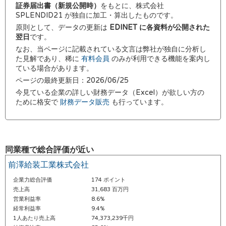
証券届出書（新規公開時）
をもとに、株式会社
SPLENDID21 が独自に加工・算出したものです。
原則として、データの更新は
EDINET に各資料が公開された
翌日
です。
なお、当ページに記載されている文言は弊社が独自に分析し
た見解であり、稀に
有料会員
のみが利用できる機能を案内し
ている場合があります。
ページの最終更新日：2026/06/25
今見ている企業の詳しい財務データ（Excel）が欲しい方の
ために格安で
財務データ販売
も行っています。
同業種で総合評価が近い
前澤給装工業株式会社
企業力総合評価
174 ポイント
売上高
31,683 百万円
営業利益率
8.6%
経常利益率
9.4%
1人あたり売上高
74,373,239千円