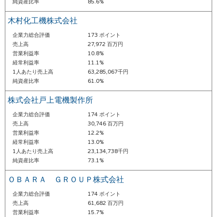
純資産比率
85.6%
木村化工機株式会社
企業力総合評価
173 ポイント
売上高
27,972 百万円
営業利益率
10.8%
経常利益率
11.1%
1人あたり売上高
63,285,067千円
純資産比率
61.0%
株式会社戸上電機製作所
企業力総合評価
174 ポイント
売上高
30,746 百万円
営業利益率
12.2%
経常利益率
13.0%
1人あたり売上高
23,134,738千円
純資産比率
73.1%
ＯＢＡＲＡ ＧＲＯＵＰ株式会社
企業力総合評価
174 ポイント
売上高
61,682 百万円
営業利益率
15.7%