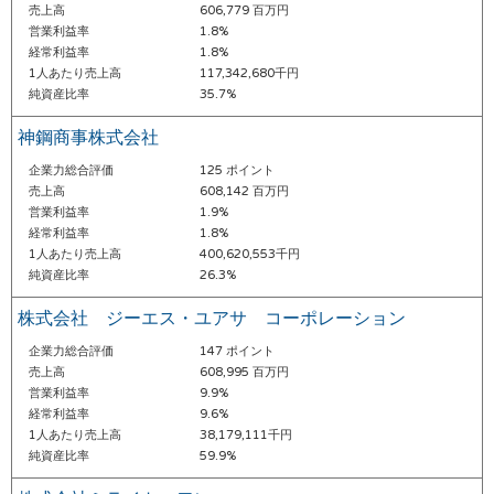
売上高
606,779 百万円
営業利益率
1.8%
経常利益率
1.8%
1人あたり売上高
117,342,680千円
純資産比率
35.7%
神鋼商事株式会社
企業力総合評価
125 ポイント
売上高
608,142 百万円
営業利益率
1.9%
経常利益率
1.8%
1人あたり売上高
400,620,553千円
純資産比率
26.3%
株式会社 ジーエス・ユアサ コーポレーション
企業力総合評価
147 ポイント
売上高
608,995 百万円
営業利益率
9.9%
経常利益率
9.6%
1人あたり売上高
38,179,111千円
純資産比率
59.9%