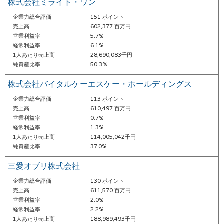
株式会社ミライト・ワン
企業力総合評価
151 ポイント
売上高
602,377 百万円
営業利益率
5.7%
経常利益率
6.1%
1人あたり売上高
28,690,083千円
純資産比率
50.3%
株式会社バイタルケーエスケー・ホールディングス
企業力総合評価
113 ポイント
売上高
610,497 百万円
営業利益率
0.7%
経常利益率
1.3%
1人あたり売上高
114,005,042千円
純資産比率
37.0%
三愛オブリ株式会社
企業力総合評価
130 ポイント
売上高
611,570 百万円
営業利益率
2.0%
経常利益率
2.2%
1人あたり売上高
188,989,493千円