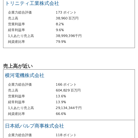
トリニティ工業株式会社
企業力総合評価
173 ポイント
売上高
38,960 百万円
営業利益率
8.2%
経常利益率
9.6%
1人あたり売上高
38,999,396千円
純資産比率
79.9%
売上高が近い
横河電機株式会社
企業力総合評価
166 ポイント
売上高
604,829 百万円
営業利益率
13.6%
経常利益率
13.9%
1人あたり売上高
29,134,344千円
純資産比率
66.6%
日本紙パルプ商事株式会社
企業力総合評価
118 ポイント