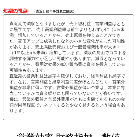
短期の視点
（直近と前年を対象に解説）
直近期で減収となりましたが、売上総利益・営業利益はとも
に黒字です。 売上高総利益率は前年よりもわずかに（1％未
満）増加していることから、売上原価を抑えることができ
た・売価アップに成功したなどの小さな変化があった可能性
があります。売上高販売費および一般管理費比率が大きく
（1％以上5％未満）増加しています。減収の局面でコストを
調整する弾力性が乏しい可能性があります。減収となってい
ることから、費用対効果の低い販売費に資金を投入している
可能性もあります。
直近期の営業利益は黒字を確保しており、経常利益も黒字で
す。なお、営業利益と経常利益に差がほとんどなく、営業外
損益が非常に薄いです。営業外損益が薄い企業は、本業に専
念しているかつ資金繰りにも困っていないことが多いです。
稀に、営業外収益と営業外費用がともに多額であるものの金
額が同等程度で、ネットすると少なく見えるという場合もあ
ります。