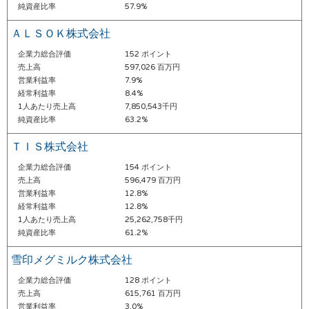
純資産比率
57.9%
ＡＬＳＯＫ株式会社
企業力総合評価
152 ポイント
売上高
597,026 百万円
営業利益率
7.9%
経常利益率
8.4%
1人あたり売上高
7,850,543千円
純資産比率
63.2%
ＴＩＳ株式会社
企業力総合評価
154 ポイント
売上高
596,479 百万円
営業利益率
12.8%
経常利益率
12.8%
1人あたり売上高
25,262,758千円
純資産比率
61.2%
雪印メグミルク株式会社
企業力総合評価
128 ポイント
売上高
615,761 百万円
営業利益率
3.0%