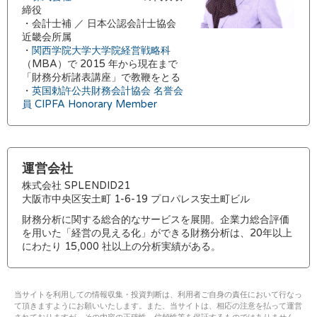
締役
・会計士補 ／ 日本公認会計士協会
近畿会所属
・
関西学院大学大学院経営戦略科
（MBA）で 2015 年から現在まで
「財務分析諸表講座」で教鞭をとる
・
英国勅許公共財務会計協会 名誉会
員 CIPFA Honorary Member
運営会社
株式会社 SPLENDID21
大阪市中央区安土町 1-6-19 プロパレス安土町ビル
財務分析に関する総合的なサービスを展開。企業力総合評価
を用いた「経営の見える化」ができる財務分析は、20年以上
にわたり 15,000 社以上の分析実績がある。
当サイトを利用しての情報収集・投資判断は、利用者ご自身の責任において行なっ
て頂きますようにお願いいたします。また、当サイトは、相応の注意を払って運営