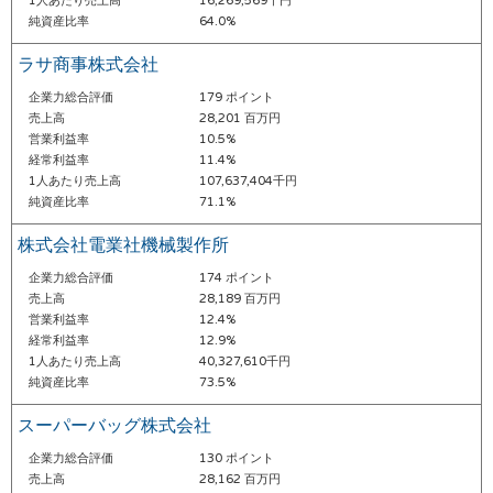
1人あたり売上高
16,269,569千円
純資産比率
64.0%
ラサ商事株式会社
企業力総合評価
179 ポイント
売上高
28,201 百万円
営業利益率
10.5%
経常利益率
11.4%
1人あたり売上高
107,637,404千円
純資産比率
71.1%
株式会社電業社機械製作所
企業力総合評価
174 ポイント
売上高
28,189 百万円
営業利益率
12.4%
経常利益率
12.9%
1人あたり売上高
40,327,610千円
純資産比率
73.5%
スーパーバッグ株式会社
企業力総合評価
130 ポイント
売上高
28,162 百万円