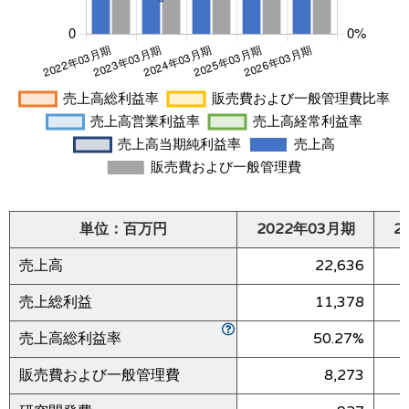
単位：百万円
2022年03月期
2
売上高
22,636
売上総利益
11,378
売上高総利益率
50.27%
販売費および一般管理費
8,273