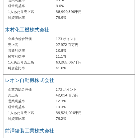
営業利益率
8.2%
経常利益率
9.6%
1人あたり売上高
38,999,396千円
純資産比率
79.9%
木村化工機株式会社
企業力総合評価
173 ポイント
売上高
27,972 百万円
営業利益率
10.8%
経常利益率
11.1%
1人あたり売上高
63,285,067千円
純資産比率
61.0%
レオン自動機株式会社
企業力総合評価
173 ポイント
売上高
42,014 百万円
営業利益率
12.3%
経常利益率
13.3%
1人あたり売上高
39,524,026千円
純資産比率
79.2%
前澤給装工業株式会社