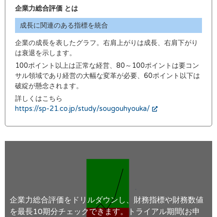
企業力総合評価 とは
成長に関連のある指標を統合
企業の成長を表したグラフ。右肩上がりは成長、右肩下がり
は衰退を示します。
100ポイント以上は正常な経営、80～100ポイントは要コン
サル領域であり経営の大幅な変革が必要、60ポイント以下は
破綻が懸念されます。
詳しくはこちら
https://sp-21.co.jp/study/sougouhyouka/
企業力総合評価をドリルダウンし、財務指標や財務数値
を最長10期分チェックできます。トライアル期間(お申