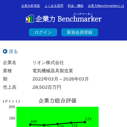
企業分析実践
よくある質問
料金・機能
企業力Benchmarkerとは
ベンチマーカー
企業力 Benchmarker
ログイン
新規会員登録
戻る
企業名
リオン株式会社
業種
電気機械器具製造業
期
2022年03月～2026年03月
売上高
28,502百万円