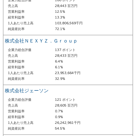
企業力総合評価
180 ポイント
売上高
28,443 百万円
営業利益率
12.5%
経常利益率
13.3%
1人あたり売上高
103,806,569千円
純資産比率
72.1%
株式会社ＮＥＸＹＺ．Ｇｒｏｕｐ
企業力総合評価
137 ポイント
売上高
28,433 百万円
営業利益率
6.4%
経常利益率
6.1%
1人あたり売上高
23,953,664千円
純資産比率
32.9%
株式会社ジェーソン
企業力総合評価
121 ポイント
売上高
28,605 百万円
営業利益率
0.7%
経常利益率
0.9%
1人あたり売上高
26,242,961千円
純資産比率
54.5%