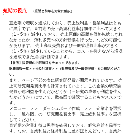
短期の視点
（直近と前年を対象に解説）
直近期で増収を達成しており、売上総利益・営業利益はとも
に黒字です。直前期の売上高総利益率は前年に比べて大きく
（1～5％）減少しており、売上原価の高騰を価格転嫁しきれ
なかったか、薄利多売への方針転換を行った、などの可能性
があります。 売上高販売費および一般管理費比率が大きく
（1～5％）減少していることから、コストを抑えながら増収
を達成できた点は評価できます。
【参考】販管費の内訳項目をチェックできます。
財務情報一覧＞＞損益計算書＞＞（販売費及び一般管理費）をご確認くださ
い。
また、ページ下部の表に研究開発費が開示されています。 売
上高研究開発費比率も計算されています。この企業の研究開
発費が総利益を生んだかどうか（＝研究の成果が利益を生ん
だかどうか）について、散布図で確認することもおススメで
す。
メニュー ＞＞ ダッシュボード作成 ＞＞ 企業名を選択
し、「散布図」の「研究開発費比率・売上総利益率」を選択
してください。
直近期の営業利益は黒字を確保しており、経常利益も黒字で
す。なお、営業利益と経常利益に差がほとんどなく、営業外