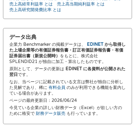
売上高経常利益率 とは
売上高当期純利益率 とは
売上高研究開発費比率 とは
データ出典
企業力 Benchmarker の掲載データは、
EDINET
から取得し
た上場企業等の有価証券報告書・訂正有価証券報告書・有価
証券届出書（新規公開時）
をもとに、株式会社
SPLENDID21 が独自に加工・算出したものです。
原則として、データの更新は
EDINET に各資料が公開された
翌日
です。
なお、当ページに記載されている文言は弊社が独自に分析し
た見解であり、稀に
有料会員
のみが利用できる機能を案内し
ている場合があります。
ページの最終更新日：2026/06/24
今見ている企業の詳しい財務データ（Excel）が欲しい方の
ために格安で
財務データ販売
も行っています。