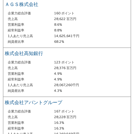
ＡＧＳ株式会社
企業力総合評価
160 ポイント
売上高
28,622 百万円
営業利益率
8.6%
経常利益率
8.8%
1人あたり売上高
14,625,641千円
純資産比率
68.2%
株式会社高知銀行
企業力総合評価
123 ポイント
売上高
28,376 百万円
営業利益率
4.9%
経常利益率
4.9%
1人あたり売上高
28,067,260千円
純資産比率
4.3%
株式会社アバントグループ
企業力総合評価
167 ポイント
売上高
28,228 百万円
営業利益率
16.3%
経常利益率
16.3%