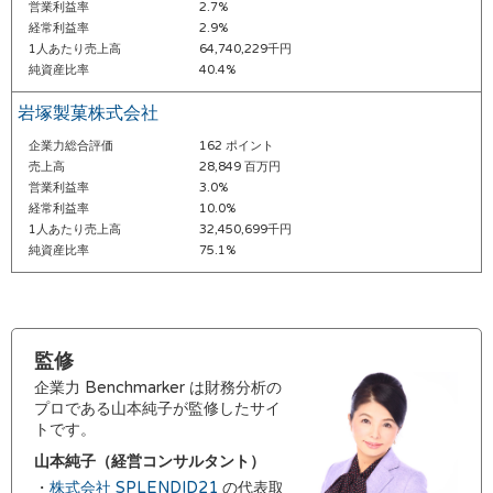
営業利益率
2.7%
経常利益率
2.9%
1人あたり売上高
64,740,229千円
純資産比率
40.4%
岩塚製菓株式会社
企業力総合評価
162 ポイント
売上高
28,849 百万円
営業利益率
3.0%
経常利益率
10.0%
1人あたり売上高
32,450,699千円
純資産比率
75.1%
監修
企業力 Benchmarker は財務分析の
プロである山本純子が監修したサイ
トです。
山本純子（経営コンサルタント）
・
株式会社 SPLENDID21
の代表取