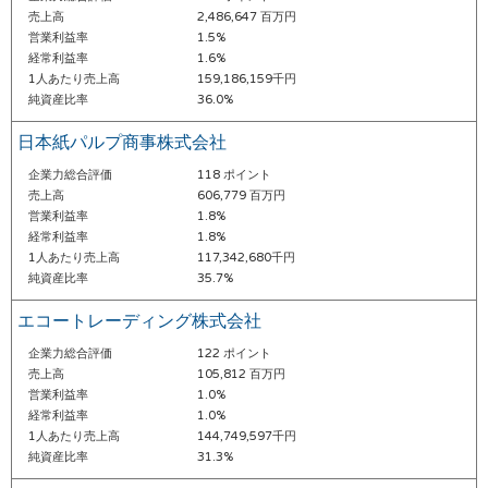
売上高
2,486,647 百万円
営業利益率
1.5%
経常利益率
1.6%
1人あたり売上高
159,186,159千円
純資産比率
36.0%
日本紙パルプ商事株式会社
企業力総合評価
118 ポイント
売上高
606,779 百万円
営業利益率
1.8%
経常利益率
1.8%
1人あたり売上高
117,342,680千円
純資産比率
35.7%
エコートレーディング株式会社
企業力総合評価
122 ポイント
売上高
105,812 百万円
営業利益率
1.0%
経常利益率
1.0%
1人あたり売上高
144,749,597千円
純資産比率
31.3%