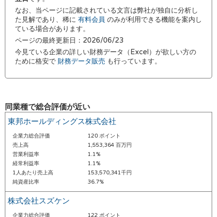
なお、当ページに記載されている文言は弊社が独自に分析し
た見解であり、稀に
有料会員
のみが利用できる機能を案内し
ている場合があります。
ページの最終更新日：2026/06/23
今見ている企業の詳しい財務データ（Excel）が欲しい方の
ために格安で
財務データ販売
も行っています。
同業種で総合評価が近い
東邦ホールディングス株式会社
企業力総合評価
120 ポイント
売上高
1,553,364 百万円
営業利益率
1.1%
経常利益率
1.1%
1人あたり売上高
153,570,341千円
純資産比率
36.7%
株式会社スズケン
企業力総合評価
122 ポイント