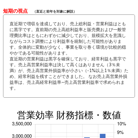
短期の視点
（直近と前年を対象に解説）
直近期で増収を達成しており、売上総利益・営業利益はとも
に黒字です。直前期の売上高総利益率と販売費および一般管
理費比率はともにわずかに減少しており、規模拡大を意識し
ながらコスト調整により利益率を統制した可能性がありま
す。全体的に変動が少なく、事業を取り巻く環境が比較的穏
やかである可能性があります。
直近期の営業利益は黒字を確保しており、経常利益も黒字で
す。売上高営業利益率は決して高くはありません（3％未
満）が、売上高営業外損益率が小さい（-1%以上1％未満）た
め、経常利益を残すことができました。 なお売上高営業外損
益率は、売上高経常利益率−売上高営業利益率で求められま
す。