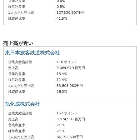
営業利益率
0.6%
経常利益率
0.8%
1人あたり売上高
107,530,807千円
純資産比率
41.5%
売上高が近い
東日本旅客鉄道株式会社
企業力総合評価
110 ポイント
売上高
3,084,679 百万円
営業利益率
13.4%
経常利益率
11.4%
1人あたり売上高
33,803,960千円
純資産比率
28.3%
旭化成株式会社
企業力総合評価
157 ポイント
売上高
3,074,505 百万円
営業利益率
7.5%
経常利益率
7.5%
1人あたり売上高
64,192,608千円