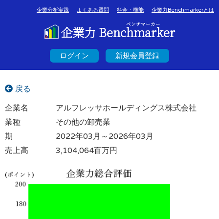
企業分析実践
よくある質問
料金・機能
企業力Benchmarkerとは
ベンチマーカー
企業力 Benchmarker
ログイン
新規会員登録
戻る
企業名
アルフレッサホールディングス株式会社
業種
その他の卸売業
期
2022年03月～2026年03月
売上高
3,104,064百万円