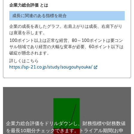
企業力総合評価 とは
成長に関連のある指標を統合
企業の成長を表したグラフ。右肩上がりは成長、右肩下がり
は衰退を示します。
100ポイント以上は正常な経営、80～100ポイントは要コン
サル領域であり経営の大幅な変革が必要、60ポイント以下は
破綻が懸念されます。
詳しくはこちら
https://sp-21.co.jp/study/sougouhyouka/
企業力総合評価をドリルダウンし、財務指標や財務数値
を最長10期分チェックできます。トライアル期間(お申