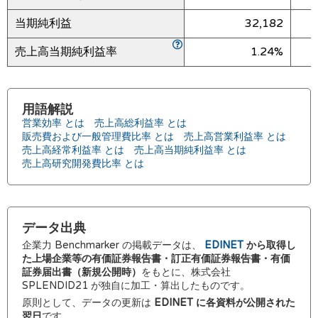
当期純利益
32,182
売上高当期純利益率
1.24%
用語解説
営業効率 とは
売上高総利益率 とは
販売費および一般管理費比率 とは
売上高営業利益率 とは
売上高経常利益率 とは
売上高当期純利益率 とは
売上高研究開発費比率 とは
データ出典
企業力 Benchmarker の掲載データは、
EDINET
から取得し
た上場企業等の有価証券報告書・訂正有価証券報告書・有価
証券届出書（新規公開時）
をもとに、株式会社
SPLENDID21 が独自に加工・算出したものです。
原則として、データの更新は
EDINET に各資料が公開された
翌日
です。