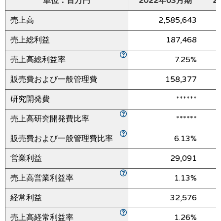
単位：百万円
2022年03月期
2
売上高
2,585,643
売上総利益
187,468
売上高総利益率
7.25%
販売費および一般管理費
158,377
研究開発費
******
売上高研究開発費比率
******
販売費および一般管理費比率
6.13%
営業利益
29,091
売上高営業利益率
1.13%
経常利益
32,576
売上高経常利益率
1.26%