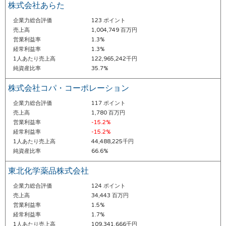
株式会社あらた
企業力総合評価
123 ポイント
売上高
1,004,749 百万円
営業利益率
1.3%
経常利益率
1.3%
1人あたり売上高
122,965,242千円
純資産比率
35.7%
株式会社コパ・コーポレーション
企業力総合評価
117 ポイント
売上高
1,780 百万円
営業利益率
-15.2%
経常利益率
-15.2%
1人あたり売上高
44,488,225千円
純資産比率
66.6%
東北化学薬品株式会社
企業力総合評価
124 ポイント
売上高
34,443 百万円
営業利益率
1.5%
経常利益率
1.7%
1人あたり売上高
109,341,666千円