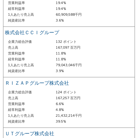
営業利益率
19.4%
経常利益率
19.4%
1人あたり売上高
60,909,588千円
純資産比率
3.6%
株式会社ＣＣＩグループ
企業力総合評価
132 ポイント
売上高
167,097 百万円
営業利益率
11.8%
経常利益率
11.8%
1人あたり売上高
79,043,046千円
純資産比率
3.9%
ＲＩＺＡＰグループ株式会社
企業力総合評価
124 ポイント
売上高
167,257 百万円
営業利益率
6.6%
経常利益率
4.8%
1人あたり売上高
21,432,214千円
純資産比率
39.5%
ＵＴグループ株式会社