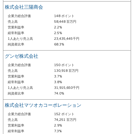
株式会社三陽商会
企業力総合評価
148 ポイント
売上高
58,448 百万円
営業利益率
2.2%
経常利益率
2.5%
1人あたり売上高
23,435,445千円
純資産比率
68.3%
グンゼ株式会社
企業力総合評価
150 ポイント
売上高
130,918 百万円
営業利益率
3.7%
経常利益率
3.8%
1人あたり売上高
31,915,650千円
純資産比率
74.0%
株式会社マツオカコーポレーション
企業力総合評価
152 ポイント
売上高
74,251 百万円
営業利益率
2.9%
経常利益率
7.3%