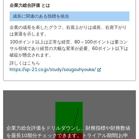
企業力総合評価 とは
成長に関連のある指標を統合
企業の成長を表したグラフ。右肩上がりは成長、右肩下がり
は衰退を示します。
100ポイント以上は正常な経営、80～100ポイントは要コン
サル領域であり経営の大幅な変革が必要、60ポイント以下は
破綻が懸念されます。
詳しくはこちら
https://sp-21.co.jp/study/sougouhyouka/
企業力総合評価をドリルダウンし、財務指標や財務数値
を最長10期分チェックできます。トライアル期間(お申