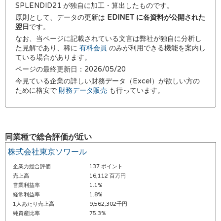
SPLENDID21 が独自に加工・算出したものです。
原則として、データの更新は
EDINET に各資料が公開された
翌日
です。
なお、当ページに記載されている文言は弊社が独自に分析し
た見解であり、稀に
有料会員
のみが利用できる機能を案内し
ている場合があります。
ページの最終更新日：2026/05/20
今見ている企業の詳しい財務データ（Excel）が欲しい方の
ために格安で
財務データ販売
も行っています。
同業種で総合評価が近い
株式会社東京ソワール
企業力総合評価
137 ポイント
売上高
16,112 百万円
営業利益率
1.1%
経常利益率
1.8%
1人あたり売上高
9,562,302千円
純資産比率
75.3%