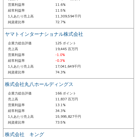
営業利益率
11.6%
経常利益率
11.5%
1人あたり売上高
11,309,594千円
純資産比率
72.7%
ヤマトインターナショナル株式会社
企業力総合評価
125 ポイント
売上高
19,445 百万円
営業利益率
-1.0%
経常利益率
-0.3%
1人あたり売上高
17,041,649千円
純資産比率
74.3%
株式会社丸八ホールディングス
企業力総合評価
166 ポイント
売上高
11,837 百万円
営業利益率
13.1%
経常利益率
34.3%
1人あたり売上高
15,995,827千円
純資産比率
73.5%
株式会社 キング