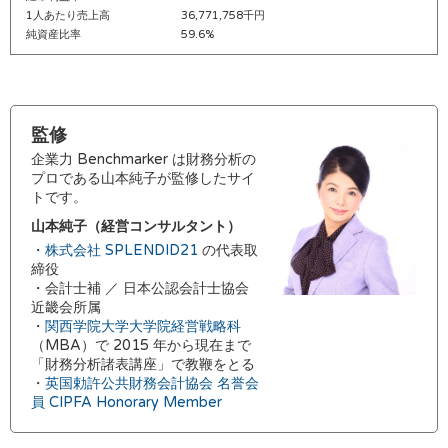
1人あたり売上高
36,771,758千円
純資産比率
59.6%
監修
企業力 Benchmarker は財務分析の
プロである山本純子が監修したサイ
トです。
山本純子（経営コンサルタント）
・
株式会社 SPLENDID21
の代表取
締役
・会計士補 ／ 日本公認会計士協会
近畿会所属
・
関西学院大学大学院経営戦略科
（MBA）で 2015 年から現在まで
「財務分析諸表講座」で教鞭をとる
・
英国勅許公共財務会計協会 名誉会
員 CIPFA Honorary Member