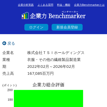
企業分析実践
よくある質問
料金・機能
企業力Benchmarkerとは
ベンチマーカー
企業力 Benchmarker
ログイン
新規会員登録
戻る
企業名
株式会社ＴＳＩホールディングス
業種
衣服・その他の繊維製品製造業
期
2022年02月～2026年02月
売上高
167,085百万円