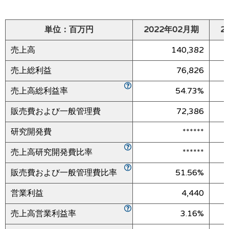
単位：百万円
2022年02月期
2
売上高
140,382
売上総利益
76,826
売上高総利益率
54.73%
販売費および一般管理費
72,386
研究開発費
******
売上高研究開発費比率
******
販売費および一般管理費比率
51.56%
営業利益
4,440
売上高営業利益率
3.16%