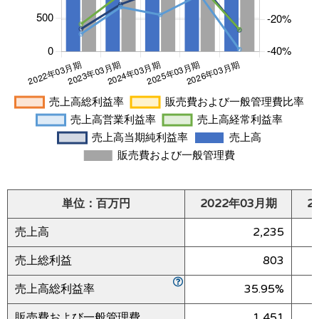
単位：百万円
2022年03月期
2
売上高
2,235
売上総利益
803
売上高総利益率
35.95%
販売費および一般管理費
1,451