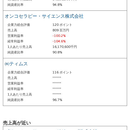
純資産比率
94.8%
オンコセラピー・サイエンス株式会社
企業力総合評価
120 ポイント
売上高
809 百万円
営業利益率
-100.2%
経常利益率
-104.6%
1人あたり売上高
16,170,600千円
純資産比率
90.8%
㈱ティムス
企業力総合評価
116 ポイント
売上高
******
営業利益率
******
経常利益率
******
1人あたり売上高
******
純資産比率
96.7%
売上高が近い