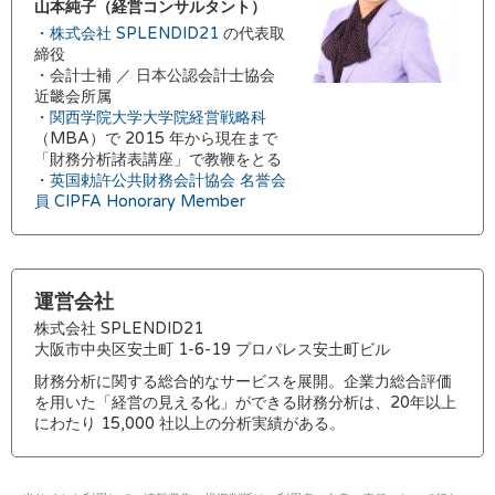
山本純子（経営コンサルタント）
・
株式会社 SPLENDID21
の代表取
締役
・会計士補 ／ 日本公認会計士協会
近畿会所属
・
関西学院大学大学院経営戦略科
（MBA）で 2015 年から現在まで
「財務分析諸表講座」で教鞭をとる
・
英国勅許公共財務会計協会 名誉会
員 CIPFA Honorary Member
運営会社
株式会社 SPLENDID21
大阪市中央区安土町 1-6-19 プロパレス安土町ビル
財務分析に関する総合的なサービスを展開。企業力総合評価
を用いた「経営の見える化」ができる財務分析は、20年以上
にわたり 15,000 社以上の分析実績がある。