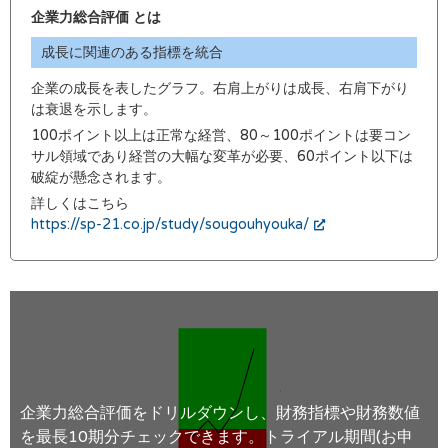
企業力総合評価 とは
成長に関連のある指標を統合
企業の成長を表したグラフ。右肩上がりは成長、右肩下がり
は衰退を示します。
100ポイント以上は正常な経営、80～100ポイントは要コン
サル領域であり経営の大幅な変革が必要、60ポイント以下は
破綻が懸念されます。
詳しくはこちら
https://sp-21.co.jp/study/sougouhyouka/
企業力総合評価をドリルダウンし、財務指標や財務数値
を最長10期分チェックできます。トライアル期間(お申