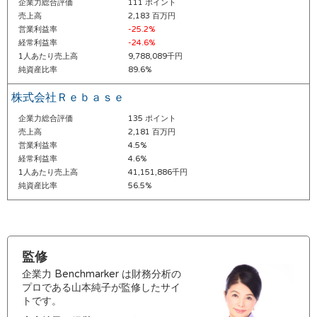
企業力総合評価
111 ポイント
売上高
2,183 百万円
営業利益率
-25.2%
経常利益率
-24.6%
1人あたり売上高
9,788,089千円
純資産比率
89.6%
株式会社Ｒｅｂａｓｅ
企業力総合評価
135 ポイント
売上高
2,181 百万円
営業利益率
4.5%
経常利益率
4.6%
1人あたり売上高
41,151,886千円
純資産比率
56.5%
監修
企業力 Benchmarker は財務分析の
プロである山本純子が監修したサイ
トです。