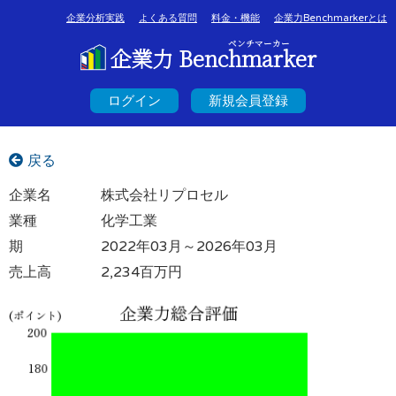
企業分析実践
よくある質問
料金・機能
企業力Benchmarkerとは
ベンチマーカー
企業力 Benchmarker
ログイン
新規会員登録
戻る
企業名
株式会社リプロセル
業種
化学工業
期
2022年03月～2026年03月
売上高
2,234百万円