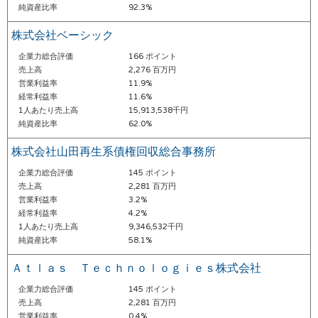
純資産比率
92.3%
株式会社ベーシック
企業力総合評価
166 ポイント
売上高
2,276 百万円
営業利益率
11.9%
経常利益率
11.6%
1人あたり売上高
15,913,538千円
純資産比率
62.0%
株式会社山田再生系債権回収総合事務所
企業力総合評価
145 ポイント
売上高
2,281 百万円
営業利益率
3.2%
経常利益率
4.2%
1人あたり売上高
9,346,532千円
純資産比率
58.1%
Ａｔｌａｓ Ｔｅｃｈｎｏｌｏｇｉｅｓ株式会社
企業力総合評価
145 ポイント
売上高
2,281 百万円
営業利益率
0.4%