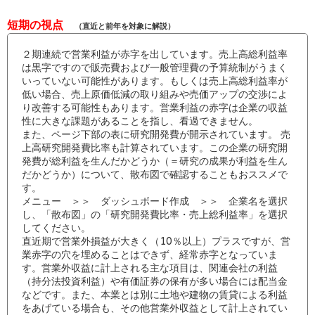
短期の視点
（直近と前年を対象に解説）
２期連続で営業利益が赤字を出しています。売上高総利益率
は黒字ですので販売費および一般管理費の予算統制がうまく
いっていない可能性があります。もしくは売上高総利益率が
低い場合、売上原価低減の取り組みや売価アップの交渉によ
り改善する可能性もあります。営業利益の赤字は企業の収益
性に大きな課題があることを指し、看過できません。
また、ページ下部の表に研究開発費が開示されています。 売
上高研究開発費比率も計算されています。この企業の研究開
発費が総利益を生んだかどうか（＝研究の成果が利益を生ん
だかどうか）について、散布図で確認することもおススメで
す。
メニュー ＞＞ ダッシュボード作成 ＞＞ 企業名を選択
し、「散布図」の「研究開発費比率・売上総利益率」を選択
してください。
直近期で営業外損益が大きく（10％以上）プラスですが、営
業赤字の穴を埋めることはできず、経常赤字となっていま
す。営業外収益に計上される主な項目は、関連会社の利益
（持分法投資利益）や有価証券の保有が多い場合には配当金
などです。また、本業とは別に土地や建物の賃貸による利益
をあげている場合も、その他営業外収益として計上されてい