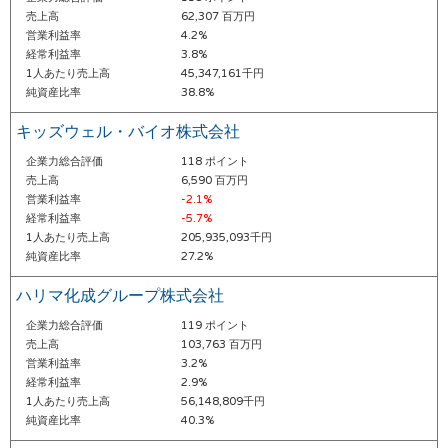
売上高
62,307 百万円
営業利益率
4.2%
経常利益率
3.8%
1人あたり売上高
45,347,161千円
純資産比率
38.8%
キッズウェル・バイオ株式会社
企業力総合評価
118 ポイント
売上高
6,590 百万円
営業利益率
-2.1%
経常利益率
-5.7%
1人あたり売上高
205,935,093千円
純資産比率
27.2%
ハリマ化成グループ株式会社
企業力総合評価
119 ポイント
売上高
103,763 百万円
営業利益率
3.2%
経常利益率
2.9%
1人あたり売上高
56,148,809千円
純資産比率
40.3%