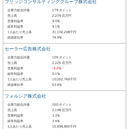
ブリッジコンサルティンググループ株式会社
企業力総合評価
179 ポイント
売上高
2,239 百万円
営業利益率
9.0%
経常利益率
9.1%
1人あたり売上高
31,102,208千円
純資産比率
74.9%
セーラー広告株式会社
企業力総合評価
109 ポイント
売上高
2,225 百万円
営業利益率
-1.0%
経常利益率
0.1%
1人あたり売上高
10,252,760千円
純資産比率
53.4%
フォルシア株式会社
企業力総合評価
150 ポイント
売上高
2,198 百万円
営業利益率
3.3%
経常利益率
3.4%
1人あたり売上高
15,696,800千円