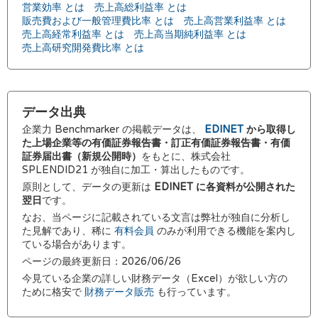
営業効率 とは
売上高総利益率 とは
販売費および一般管理費比率 とは
売上高営業利益率 とは
売上高経常利益率 とは
売上高当期純利益率 とは
売上高研究開発費比率 とは
データ出典
企業力 Benchmarker の掲載データは、
EDINET
から取得し
た上場企業等の有価証券報告書・訂正有価証券報告書・有価
証券届出書（新規公開時）
をもとに、株式会社
SPLENDID21 が独自に加工・算出したものです。
原則として、データの更新は
EDINET に各資料が公開された
翌日
です。
なお、当ページに記載されている文言は弊社が独自に分析し
た見解であり、稀に
有料会員
のみが利用できる機能を案内し
ている場合があります。
ページの最終更新日：2026/06/26
今見ている企業の詳しい財務データ（Excel）が欲しい方の
ために格安で
財務データ販売
も行っています。