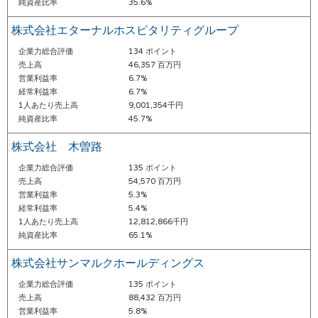
純資産比率
35.6%
株式会社エターナルホスピタリティグループ
企業力総合評価
134 ポイント
売上高
46,357 百万円
営業利益率
6.7%
経常利益率
6.7%
1人あたり売上高
9,001,354千円
純資産比率
45.7%
株式会社 木曽路
企業力総合評価
135 ポイント
売上高
54,570 百万円
営業利益率
5.3%
経常利益率
5.4%
1人あたり売上高
12,812,866千円
純資産比率
65.1%
株式会社サンマルクホールディングス
企業力総合評価
135 ポイント
売上高
88,432 百万円
営業利益率
5.8%