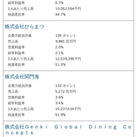
経常利益率
5.7%
1人あたり売上高
10,052,564千円
純資産比率
44.7%
株式会社ひらまつ
企業力総合評価
135 ポイント
売上高
9,881 百万円
営業利益率
2.0%
経常利益率
2.1%
1人あたり売上高
12,539,395千円
純資産比率
51.3%
株式会社関門海
企業力総合評価
132 ポイント
売上高
5,272 百万円
営業利益率
3.6%
経常利益率
3.4%
1人あたり売上高
15,237,534千円
純資産比率
51.9%
株式会社Ｇｅｎｋｉ Ｇｌｏｂａｌ Ｄｉｎｉｎｇ Ｃｏ
ｎｃｅｐｔｓ