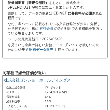
証券届出書（新規公開時）
をもとに、株式会社
SPLENDID21 が独自に加工・算出したものです。
原則として、データの更新は
EDINET に各資料が公開された
翌日
です。
なお、当ページに記載されている文言は弊社が独自に分析し
た見解であり、稀に
有料会員
のみが利用できる機能を案内し
ている場合があります。
ページの最終更新日：2026/05/28
今見ている企業の詳しい財務データ（Excel）が欲しい方の
ために格安で
財務データ販売
も行っています。
同業種で総合評価が近い
株式会社ゼンショーホールディングス
企業力総合評価
134 ポイント
売上高
1,264,053 百万円
営業利益率
6.4%
経常利益率
6.2%
1人あたり売上高
13,023,015千円