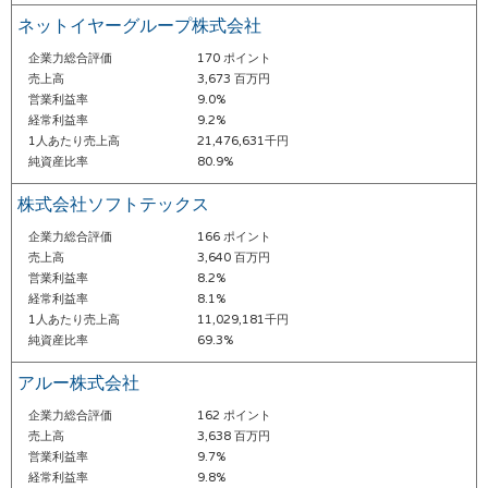
ネットイヤーグループ株式会社
企業力総合評価
170 ポイント
売上高
3,673 百万円
営業利益率
9.0%
経常利益率
9.2%
1人あたり売上高
21,476,631千円
純資産比率
80.9%
株式会社ソフトテックス
企業力総合評価
166 ポイント
売上高
3,640 百万円
営業利益率
8.2%
経常利益率
8.1%
1人あたり売上高
11,029,181千円
純資産比率
69.3%
アルー株式会社
企業力総合評価
162 ポイント
売上高
3,638 百万円
営業利益率
9.7%
経常利益率
9.8%