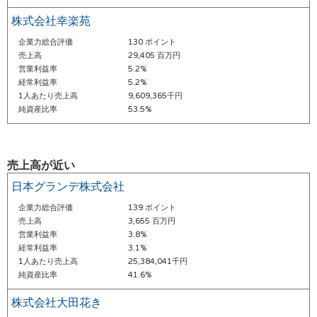
株式会社幸楽苑
企業力総合評価
130 ポイント
売上高
29,405 百万円
営業利益率
5.2%
経常利益率
5.2%
1人あたり売上高
9,609,365千円
純資産比率
53.5%
売上高が近い
日本グランデ株式会社
企業力総合評価
139 ポイント
売上高
3,655 百万円
営業利益率
3.8%
経常利益率
3.1%
1人あたり売上高
25,384,041千円
純資産比率
41.6%
株式会社大田花き