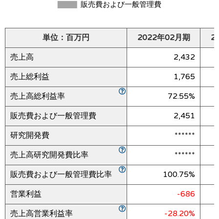
単位：百万円
2022年02月期
2
売上高
2,432
売上総利益
1,765
売上高総利益率
72.55%
販売費および一般管理費
2,451
研究開発費
******
売上高研究開発費比率
******
販売費および一般管理費比率
100.75%
営業利益
-686
売上高営業利益率
-28.20%