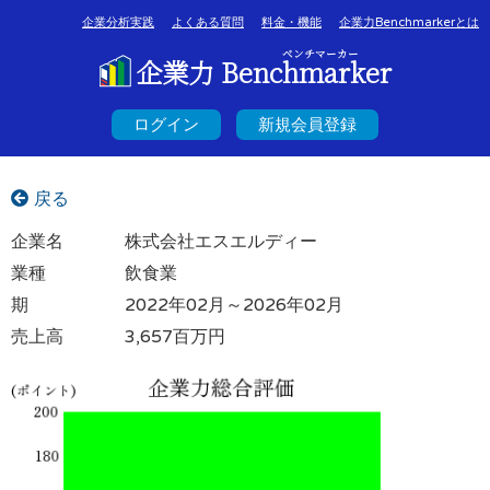
企業分析実践
よくある質問
料金・機能
企業力Benchmarkerとは
ベンチマーカー
企業力 Benchmarker
ログイン
新規会員登録
戻る
企業名
株式会社エスエルディー
業種
飲食業
期
2022年02月～2026年02月
売上高
3,657百万円