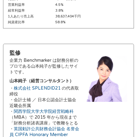
営業利益率
4.5%
経常利益率
3.8%
1人あたり売上高
38,637,404千円
純資産比率
58.8%
監修
企業力 Benchmarker は財務分析の
プロである山本純子が監修したサイ
トです。
山本純子（経営コンサルタント）
・
株式会社 SPLENDID21
の代表取
締役
・会計士補 ／ 日本公認会計士協会
近畿会所属
・
関西学院大学大学院経営戦略科
（MBA）で 2015 年から現在まで
「財務分析諸表講座」で教鞭をとる
・
英国勅許公共財務会計協会 名誉会
員 CIPFA Honorary Member