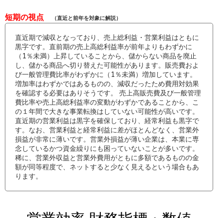
短期の視点
（直近と前年を対象に解説）
直近期で減収となっており、売上総利益・営業利益はともに
黒字です。直前期の売上高総利益率が前年よりもわずかに
（1％未満）上昇していることから、儲からない商品を廃止
し、儲かる商品へ切り替えた可能性があります。販売費およ
び一般管理費比率がわずかに（1％未満）増加しています。
増加率はわずかではあるものの、減収だったため費用対効果
を確認する必要はありそうです。 売上高販売費及び一般管理
費比率や売上高総利益率の変動がわずかであることから、こ
の１年間で大きな事業転換はしていない可能性が高いです。
直近期の営業利益は黒字を確保しており、経常利益も黒字で
す。なお、営業利益と経常利益に差がほとんどなく、営業外
損益が非常に薄いです。営業外損益が薄い企業は、本業に専
念しているかつ資金繰りにも困っていないことが多いです。
稀に、営業外収益と営業外費用がともに多額であるものの金
額が同等程度で、ネットすると少なく見えるという場合もあ
ります。