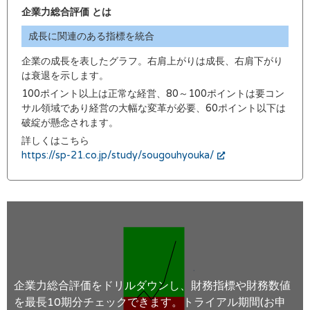
企業力総合評価 とは
成長に関連のある指標を統合
企業の成長を表したグラフ。右肩上がりは成長、右肩下がり
は衰退を示します。
100ポイント以上は正常な経営、80～100ポイントは要コン
サル領域であり経営の大幅な変革が必要、60ポイント以下は
破綻が懸念されます。
詳しくはこちら
https://sp-21.co.jp/study/sougouhyouka/
企業力総合評価をドリルダウンし、財務指標や財務数値
を最長10期分チェックできます。トライアル期間(お申