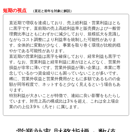
短期の視点
（直近と前年を対象に解説）
直近期で増収を達成しており、売上総利益・営業利益はとも
に黒字です。直前期の売上高総利益率と販売費および一般管
理費比率はともにわずかに減少しており、規模拡大を意識し
ながらコスト調整により利益率を統制した可能性がありま
す。全体的に変動が少なく、事業を取り巻く環境が比較的穏
やかである可能性があります。
直近期の営業利益は黒字を確保しており、経常利益も黒字で
す。なお、営業利益と経常利益に差がほとんどなく、営業外
損益が非常に薄いです。営業外損益が薄い企業は、本業に専
念しているかつ資金繰りにも困っていないことが多いです。
稀に、営業外収益と営業外費用がともに多額であるものの金
額が同等程度で、ネットすると少なく見えるという場合もあ
ります。
特別利益が大きいことが特徴で、連結に良い影響をもたらし
ています。対売上高の構成比は3％を超え、これは全上場企
業のの上位3.9％（凡そ）に属します。