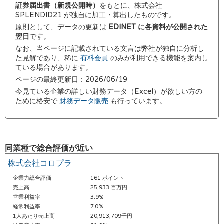
証券届出書（新規公開時）
をもとに、株式会社
SPLENDID21 が独自に加工・算出したものです。
原則として、データの更新は
EDINET に各資料が公開された
翌日
です。
なお、当ページに記載されている文言は弊社が独自に分析し
た見解であり、稀に
有料会員
のみが利用できる機能を案内し
ている場合があります。
ページの最終更新日：2026/06/19
今見ている企業の詳しい財務データ（Excel）が欲しい方の
ために格安で
財務データ販売
も行っています。
同業種で総合評価が近い
株式会社コロプラ
企業力総合評価
161 ポイント
売上高
25,933 百万円
営業利益率
3.9%
経常利益率
7.0%
1人あたり売上高
20,913,709千円