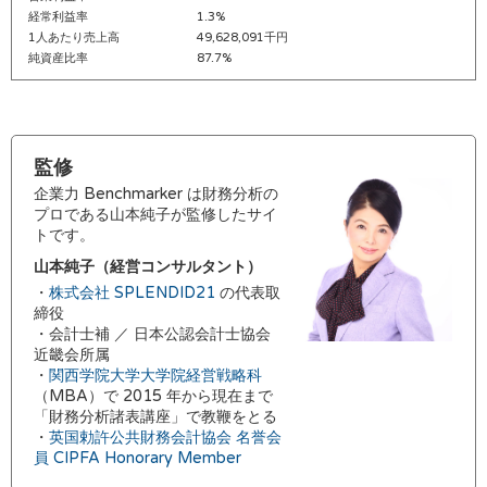
経常利益率
1.3%
1人あたり売上高
49,628,091千円
純資産比率
87.7%
監修
企業力 Benchmarker は財務分析の
プロである山本純子が監修したサイ
トです。
山本純子（経営コンサルタント）
・
株式会社 SPLENDID21
の代表取
締役
・会計士補 ／ 日本公認会計士協会
近畿会所属
・
関西学院大学大学院経営戦略科
（MBA）で 2015 年から現在まで
「財務分析諸表講座」で教鞭をとる
・
英国勅許公共財務会計協会 名誉会
員 CIPFA Honorary Member