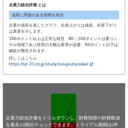
企業力総合評価 とは
成長に関連のある指標を統合
企業の成長を表したグラフ。右肩上がりは成長、右肩下がり
は衰退を示します。
100ポイント以上は正常な経営、80～100ポイントは要コン
サル領域であり経営の大幅な変革が必要、60ポイント以下は
破綻が懸念されます。
詳しくはこちら
https://sp-21.co.jp/study/sougouhyouka/
企業力総合評価をドリルダウンし、財務指標や財務数値
を最長10期分チェックできます。トライアル期間(お申