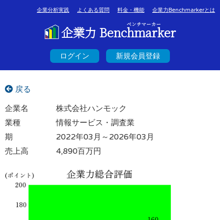
企業分析実践
よくある質問
料金・機能
企業力Benchmarkerとは
ベンチマーカー
企業力 Benchmarker
ログイン
新規会員登録
戻る
企業名
株式会社ハンモック
業種
情報サービス・調査業
期
2022年03月～2026年03月
売上高
4,890百万円