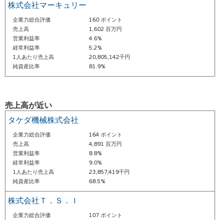
株式会社マーキュリー
企業力総合評価
160 ポイント
売上高
1,602 百万円
営業利益率
4.6%
経常利益率
5.2%
1人あたり売上高
20,805,142千円
純資産比率
81.9%
売上高が近い
タケダ機械株式会社
企業力総合評価
164 ポイント
売上高
4,891 百万円
営業利益率
8.8%
経常利益率
9.0%
1人あたり売上高
23,857,419千円
純資産比率
68.5%
株式会社Ｔ．Ｓ．Ｉ
企業力総合評価
107 ポイント