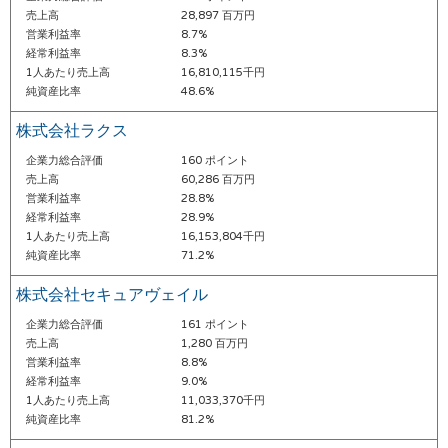
売上高
28,897 百万円
営業利益率
8.7%
経常利益率
8.3%
1人あたり売上高
16,810,115千円
純資産比率
48.6%
株式会社ラクス
企業力総合評価
160 ポイント
売上高
60,286 百万円
営業利益率
28.8%
経常利益率
28.9%
1人あたり売上高
16,153,804千円
純資産比率
71.2%
株式会社セキュアヴェイル
企業力総合評価
161 ポイント
売上高
1,280 百万円
営業利益率
8.8%
経常利益率
9.0%
1人あたり売上高
11,033,370千円
純資産比率
81.2%