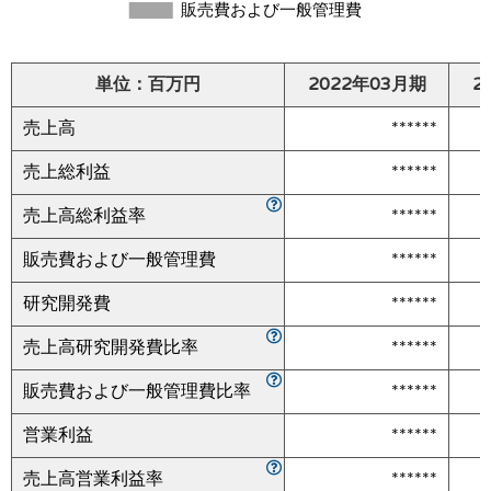
単位：百万円
2022年03月期
2
売上高
******
売上総利益
******
売上高総利益率
******
販売費および一般管理費
******
研究開発費
******
売上高研究開発費比率
******
販売費および一般管理費比率
******
営業利益
******
売上高営業利益率
******