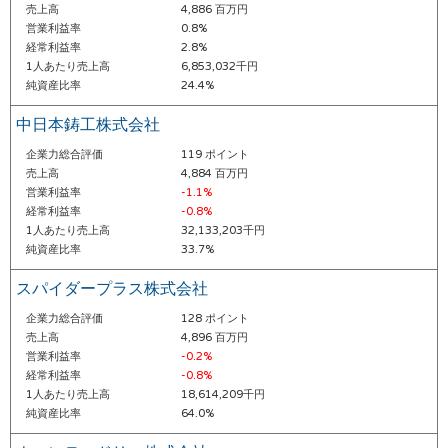
売上高
4,886 百万円
営業利益率
0.8%
経常利益率
2.8%
1人あたり売上高
6,853,032千円
純資産比率
24.4%
中日本鋳工株式会社
企業力総合評価
119 ポイント
売上高
4,884 百万円
営業利益率
-1.1%
経常利益率
-0.8%
1人あたり売上高
32,133,203千円
純資産比率
33.7%
スパイダープラス株式会社
企業力総合評価
128 ポイント
売上高
4,896 百万円
営業利益率
-0.2%
経常利益率
-0.8%
1人あたり売上高
18,614,209千円
純資産比率
64.0%