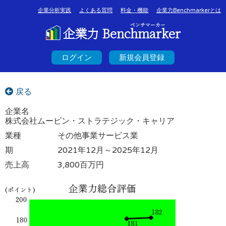
企業分析実践
よくある質問
料金・機能
企業力Benchmarkerとは
ベンチマーカー
企業力 Benchmarker
ログイン
新規会員登録
戻る
企業名
株式会社ムービン・ストラテジック・キャリア
業種
その他事業サービス業
期
2021年12月～2025年12月
売上高
3,800百万円