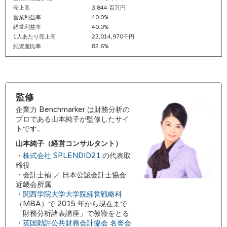
売上高
3,844 百万円
営業利益率
40.0%
経常利益率
40.0%
1人あたり売上高
23,014,970千円
純資産比率
82.6%
監修
企業力 Benchmarker は財務分析の
プロである山本純子が監修したサイ
トです。
山本純子（経営コンサルタント）
・
株式会社 SPLENDID21
の代表取
締役
・会計士補 ／ 日本公認会計士協会
近畿会所属
・
関西学院大学大学院経営戦略科
（MBA）で 2015 年から現在まで
「財務分析諸表講座」で教鞭をとる
・
英国勅許公共財務会計協会 名誉会