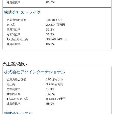
純資産比率
81.6%
株式会社ストライク
企業力総合評価
184 ポイント
売上高
20,314 百万円
営業利益率
31.2%
経常利益率
31.2%
1人あたり売上高
39,140,949千円
純資産比率
86.7%
売上高が近い
株式会社アソインターナショナル
企業力総合評価
168 ポイント
売上高
3,796 百万円
営業利益率
17.3%
経常利益率
16.6%
1人あたり売上高
8,628,304千円
純資産比率
88.0%
株式会社はてな