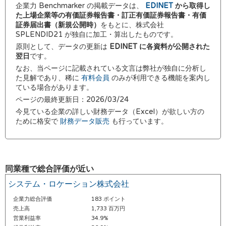
企業力 Benchmarker の掲載データは、
EDINET
から取得し
た上場企業等の有価証券報告書・訂正有価証券報告書・有価
証券届出書（新規公開時）
をもとに、株式会社
SPLENDID21 が独自に加工・算出したものです。
原則として、データの更新は
EDINET に各資料が公開された
翌日
です。
なお、当ページに記載されている文言は弊社が独自に分析し
た見解であり、稀に
有料会員
のみが利用できる機能を案内し
ている場合があります。
ページの最終更新日：2026/03/24
今見ている企業の詳しい財務データ（Excel）が欲しい方の
ために格安で
財務データ販売
も行っています。
同業種で総合評価が近い
システム・ロケーション株式会社
企業力総合評価
183 ポイント
売上高
1,733 百万円
営業利益率
34.9%