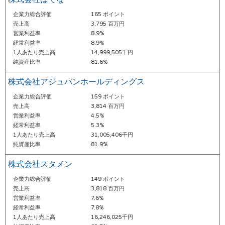
企業力総合評価
165 ポイント
売上高
3,795 百万円
営業利益率
8.9%
経常利益率
8.9%
1人あたり売上高
14,999,505千円
純資産比率
81.6%
株式会社アジュバンホールディングス
企業力総合評価
159 ポイント
売上高
3,814 百万円
営業利益率
4.5%
経常利益率
5.3%
1人あたり売上高
31,005,406千円
純資産比率
81.9%
株式会社スタメン
企業力総合評価
149 ポイント
売上高
3,818 百万円
営業利益率
7.6%
経常利益率
7.8%
1人あたり売上高
16,246,025千円