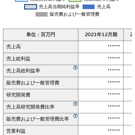
単位：百万円
2021年12月期
2
売上高
******
売上総利益
******
売上高総利益率
******
販売費および一般管理費
******
研究開発費
******
売上高研究開発費比率
******
販売費および一般管理費比率
******
営業利益
******