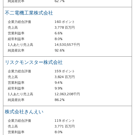
純資産比率
62.7%
不二電機工業株式会社
企業力総合評価
160 ポイント
売上高
3,778 百万円
営業利益率
6.6%
経常利益率
8.0%
1人あたり売上高
14,530,557千円
純資産比率
92.6%
リスクモンスター株式会社
企業力総合評価
159 ポイント
売上高
3,824 百万円
営業利益率
9.4%
経常利益率
9.9%
1人あたり売上高
12,063,208千円
純資産比率
86.2%
株式会社きんえい
企業力総合評価
119 ポイント
売上高
3,771 百万円
営業利益率
8.0%