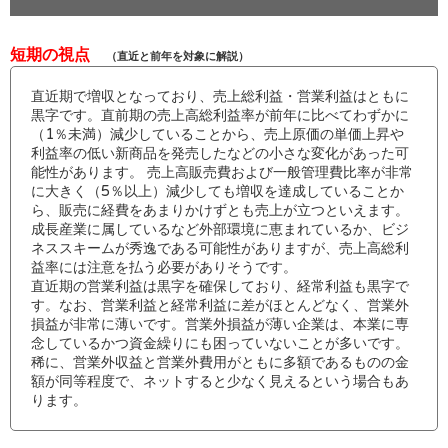
短期の視点
（直近と前年を対象に解説）
直近期で増収となっており、売上総利益・営業利益はともに
黒字です。直前期の売上高総利益率が前年に比べてわずかに
（1％未満）減少していることから、売上原価の単価上昇や
利益率の低い新商品を発売したなどの小さな変化があった可
能性があります。 売上高販売費および一般管理費比率が非常
に大きく（5％以上）減少しても増収を達成していることか
ら、販売に経費をあまりかけずとも売上が立つといえます。
成長産業に属しているなど外部環境に恵まれているか、ビジ
ネススキームが秀逸である可能性がありますが、売上高総利
益率には注意を払う必要がありそうです。
直近期の営業利益は黒字を確保しており、経常利益も黒字で
す。なお、営業利益と経常利益に差がほとんどなく、営業外
損益が非常に薄いです。営業外損益が薄い企業は、本業に専
念しているかつ資金繰りにも困っていないことが多いです。
稀に、営業外収益と営業外費用がともに多額であるものの金
額が同等程度で、ネットすると少なく見えるという場合もあ
ります。