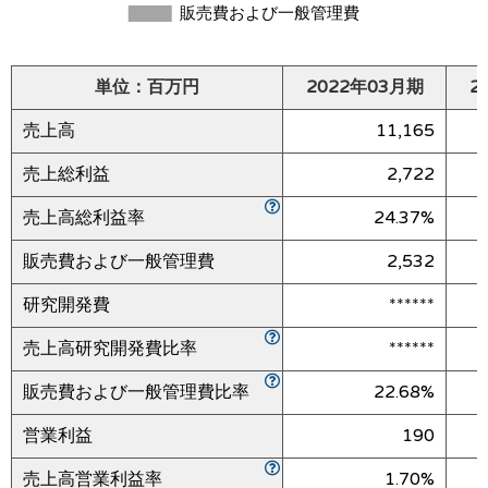
単位：百万円
2022年03月期
2
売上高
11,165
売上総利益
2,722
売上高総利益率
24.37%
販売費および一般管理費
2,532
研究開発費
******
売上高研究開発費比率
******
販売費および一般管理費比率
22.68%
営業利益
190
売上高営業利益率
1.70%