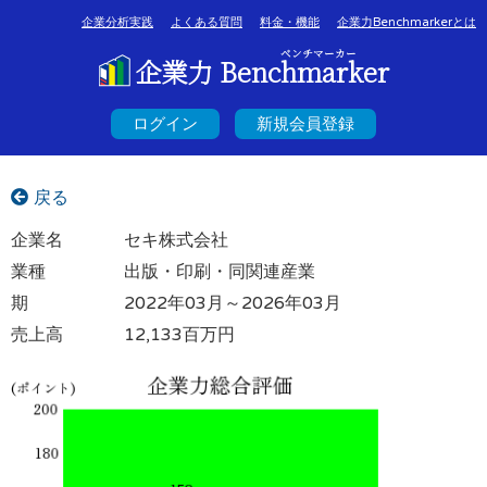
企業分析実践
よくある質問
料金・機能
企業力Benchmarkerとは
ベンチマーカー
企業力 Benchmarker
ログイン
新規会員登録
戻る
企業名
セキ株式会社
業種
出版・印刷・同関連産業
期
2022年03月～2026年03月
売上高
12,133百万円