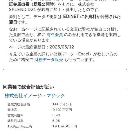
証券届出書（新規公開時）
をもとに、株式会社
SPLENDID21 が独自に加工・算出したものです。
原則として、データの更新は
EDINET に各資料が公開された
翌日
です。
なお、当ページに記載されている文言は弊社が独自に分析し
た見解であり、稀に
有料会員
のみが利用できる機能を案内し
ている場合があります。
ページの最終更新日：2026/06/12
今見ている企業の詳しい財務データ（Excel）が欲しい方の
ために格安で
財務データ販売
も行っています。
同業種で総合評価が近い
株式会社イメージ・マジック
企業力総合評価
144 ポイント
売上高
9,402 百万円
営業利益率
5.9%
経常利益率
5.9%
1人あたり売上高
19,109,845千円