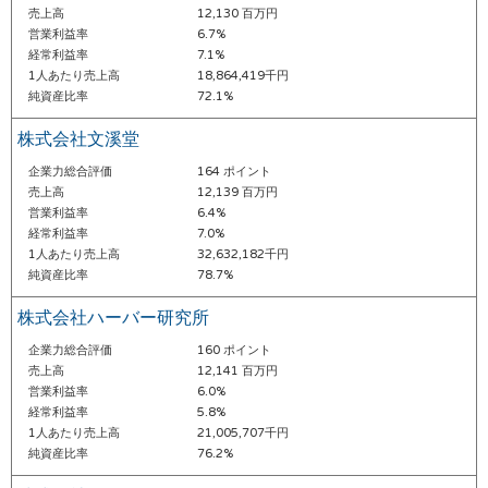
売上高
12,130 百万円
営業利益率
6.7%
経常利益率
7.1%
1人あたり売上高
18,864,419千円
純資産比率
72.1%
株式会社文溪堂
企業力総合評価
164 ポイント
売上高
12,139 百万円
営業利益率
6.4%
経常利益率
7.0%
1人あたり売上高
32,632,182千円
純資産比率
78.7%
株式会社ハーバー研究所
企業力総合評価
160 ポイント
売上高
12,141 百万円
営業利益率
6.0%
経常利益率
5.8%
1人あたり売上高
21,005,707千円
純資産比率
76.2%