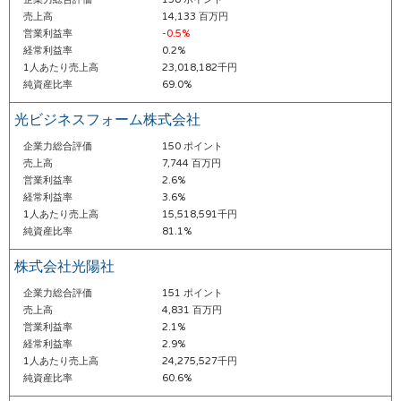
売上高
14,133 百万円
営業利益率
-0.5%
経常利益率
0.2%
1人あたり売上高
23,018,182千円
純資産比率
69.0%
光ビジネスフォーム株式会社
企業力総合評価
150 ポイント
売上高
7,744 百万円
営業利益率
2.6%
経常利益率
3.6%
1人あたり売上高
15,518,591千円
純資産比率
81.1%
株式会社光陽社
企業力総合評価
151 ポイント
売上高
4,831 百万円
営業利益率
2.1%
経常利益率
2.9%
1人あたり売上高
24,275,527千円
純資産比率
60.6%