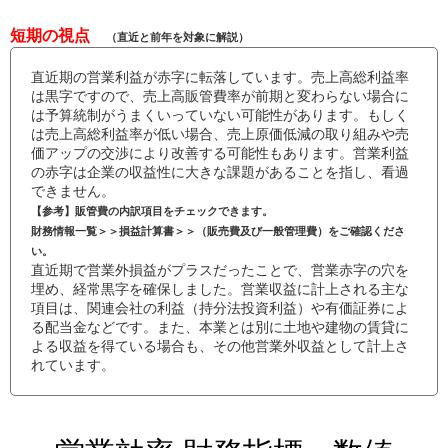
短期の視点
（直近と前年を対象に解説）
直近期の営業利益が赤字に転落しています。売上高総利益率
は黒字ですので、売上高販管費率が前期と変わらない場合に
は予算統制がうまくいっていない可能性があります。もしく
は売上高総利益率が低い場合、売上原価低減の取り組みや売
価アップの交渉により改善する可能性もあります。営業利益
の赤字は企業の収益性に大きな課題があることを指し、看過
できません。
【参考】販管費の内訳項目をチェックできます。
財務情報一覧＞＞損益計算書＞＞（販売費及び一般管理費）をご確認くださ
い。
直近期で営業外損益がプラスだったことで、営業赤字の穴を
埋め、経常黒字を確保しました。営業収益に計上される主な
項目は、関連会社の利益（持分法投資利益）や有価証券によ
る配当金などです。また、本業とは別に土地や建物の賃貸に
よる収益を得ている場合も、その他営業外収益として計上さ
れています。