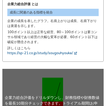
企業力総合評価 とは
成長に関連のある指標を統合
企業の成長を表したグラフ。右肩上がりは成長、右肩下がり
は衰退を示します。
100ポイント以上は正常な経営、80～100ポイントは要コン
サル領域であり経営の大幅な変革が必要、60ポイント以下は
破綻が懸念されます。
詳しくはこちら
https://sp-21.co.jp/study/sougouhyouka/
企業力総合評価をドリルダウンし、財務指標や財務数値
を最長10期分チェックできます。トライアル期間(お申