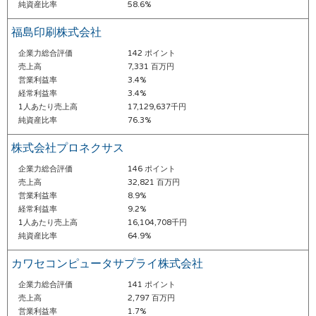
純資産比率
58.6%
福島印刷株式会社
企業力総合評価
142 ポイント
売上高
7,331 百万円
営業利益率
3.4%
経常利益率
3.4%
1人あたり売上高
17,129,637千円
純資産比率
76.3%
株式会社プロネクサス
企業力総合評価
146 ポイント
売上高
32,821 百万円
営業利益率
8.9%
経常利益率
9.2%
1人あたり売上高
16,104,708千円
純資産比率
64.9%
カワセコンピュータサプライ株式会社
企業力総合評価
141 ポイント
売上高
2,797 百万円
営業利益率
1.7%