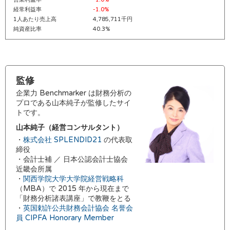
経常利益率
-1.0%
1人あたり売上高
4,785,711千円
純資産比率
40.3%
監修
企業力 Benchmarker は財務分析の
プロである山本純子が監修したサイ
トです。
山本純子（経営コンサルタント）
・
株式会社 SPLENDID21
の代表取
締役
・会計士補 ／ 日本公認会計士協会
近畿会所属
・
関西学院大学大学院経営戦略科
（MBA）で 2015 年から現在まで
「財務分析諸表講座」で教鞭をとる
・
英国勅許公共財務会計協会 名誉会
員 CIPFA Honorary Member