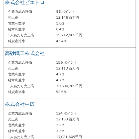
株式会社ピエトロ
企業力総合評価
98 ポイント
売上高
12,146 百万円
営業利益率
1.6%
経常利益率
0.4%
1人あたり売上高
15,712,965千円
純資産比率
43.4%
高砂鐵工株式会社
企業力総合評価
156 ポイント
売上高
12,113 百万円
営業利益率
4.7%
経常利益率
4.7%
1人あたり売上高
79,690,789千円
純資産比率
52.5%
株式会社中広
企業力総合評価
124 ポイント
売上高
12,153 百万円
営業利益率
3.2%
経常利益率
3.3%
1人あたり売上高
17,021,609千円