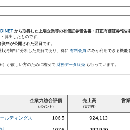
DINET
から取得した上場企業等の有価証券報告書・訂正有価証券報告
加工・算出したものです。
 に各資料が公開された翌日
です。
弊社が独自に分析した見解であり、稀に
有料会員
のみが利用できる機能
el）が欲しい方のために格安で
財務データ販売
も行っています。
企業力総合評価
売上高
営
（ポイント）
（百万円）
ールディングス
106.5
924,113
社
107.6
292,940