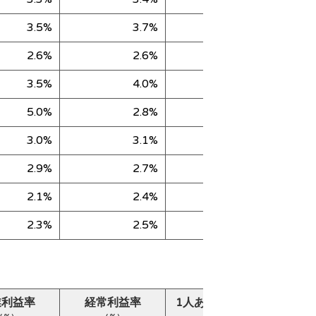
3.5%
3.7%
39,561
2.6%
2.6%
33,780
3.5%
4.0%
6,293
5.0%
2.8%
55,832
3.0%
3.1%
26,435
2.9%
2.7%
6,206
2.1%
2.4%
29,321
2.3%
2.5%
45,275
業利益率
経常利益率
1人あたり売上高
純