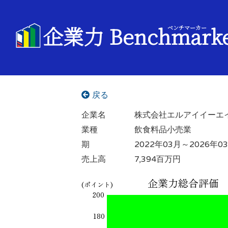
企業力 Benchmark
ベンチマーカー
戻る
企業名
株式会社エルアイイーエ
業種
飲食料品小売業
期
2022年03月～2026年0
売上高
7,394百万円