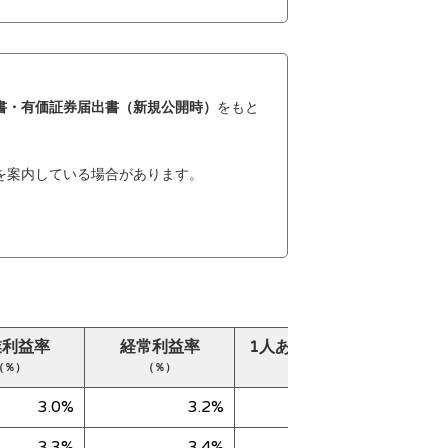
書・有価証券届出書（新規公開時）
をもと
を案内している場合があります。
業利益率
経常利益率
1人あたり売上高
純
（％）
（％）
（千円）
3.0%
3.2%
27,369
3.3%
3.4%
29,388