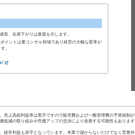
成長、右肩下がりは衰退を示します。
00ポイントは要コンサル領域であり経営の大幅な変革が
ます。
a/
。売上高総利益率は黒字ですので販売費および一般管理費の予算統制が
価低減の取り組みや売価アップの交渉により改善する可能性もあります
、経常利益も赤字となっています。本業で儲からないだけでなく営業外