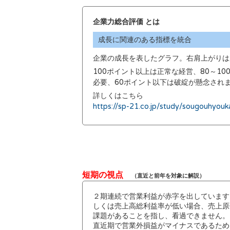
企業力総合評価 とは
成長に関連のある指標を統合
企業の成長を表したグラフ。右肩上がりは
100ポイント以上は正常な経営、80～1
必要、60ポイント以下は破綻が懸念され
詳しくはこちら
https://sp-21.co.jp/study/sougouhyouk
短期の視点
（直近と前年を対象に解説）
２期連続で営業利益が赤字を出しています
しくは売上高総利益率が低い場合、売上原
課題があることを指し、看過できません。
直近期で営業外損益がマイナスであるため