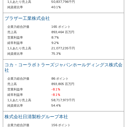
1人あたり売上高
50,837,796千円
純資産比率
40.1%
ブラザー工業株式会社
企業力総合評価
165 ポイント
売上高
893,464 百万円
営業利益率
8.7%
経常利益率
9.2%
1人あたり売上高
21,077,235千円
純資産比率
75.3%
コカ・コーラボトラーズジャパンホールディングス株式会
社
企業力総合評価
86 ポイント
売上高
893,805 百万円
営業利益率
-8.1%
経常利益率
-8.1%
1人あたり売上高
58,717,973千円
純資産比率
54.4%
株式会社日清製粉グループ本社
企業力総合評価
156 ポイント