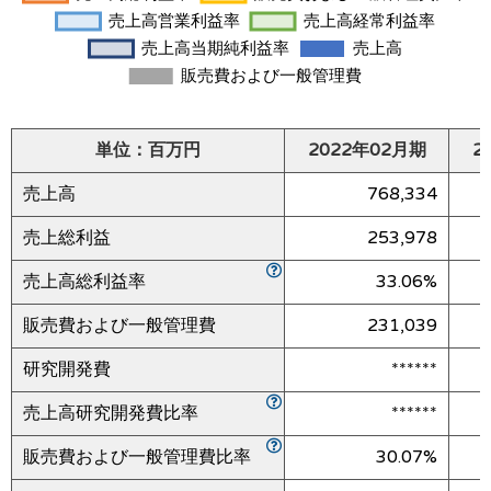
単位：百万円
2022年02月期
2
売上高
768,334
売上総利益
253,978
売上高総利益率
33.06%
販売費および一般管理費
231,039
研究開発費
******
売上高研究開発費比率
******
販売費および一般管理費比率
30.07%