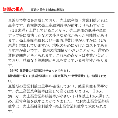
短期の視点
（直近と前年を対象に解説）
直近期で増収を達成しており、売上総利益・営業利益ともに
黒字です。直前期の売上高総利益率が前年よりもわずかに
（1％未満）上昇していることから、売上原価の低減や単価
アップ等に成功したなどの小さな変化があった可能性があり
ます。売上高販売費および一般管理費比率がわずかに（1％
未満）増加していますが、増収のためにかけたコストである
可能性が高いです。 費用の増加幅が小さいことから、通常の
運用範囲内と考えられます。これらの点からは本業が安定し
ており、精緻な予算統制がそれを支えている可能性がありま
す。
【参考】販管費の内訳項目をチェックできます。
財務情報一覧＞＞損益計算書＞＞（販売費及び一般管理費）をご確認くださ
い。
直近期の営業利益は黒字を確保しており、経常利益も黒字で
す。売上高営業利益率は決して高くはありません（3％未
満）が、売上高営業外損益率が小さい（-1%以上1％未満）た
め、経常利益を残すことができました。 なお売上高営業外損
益率は、売上高経常利益率−売上高営業利益率で求められま
す。