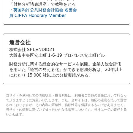
「財務分析諸表講座」で教鞭をとる
・
英国勅許公共財務会計協会 名誉会
員 CIPFA Honorary Member
運営会社
株式会社 SPLENDID21
大阪市中央区安土町 1-6-19 プロパレス安土町ビル
財務分析に関する総合的なサービスを展開。企業力総合評価
を用いた「経営の見える化」ができる財務分析は、20年以上
にわたり 15,000 社以上の分析実績がある。
当サイトを利用しての情報収集・投資判断は、利用者ご自身の責任において行なっ
て頂きますようにお願いいたします。また、当サイトは、相応の注意を払って運営
されておりますが、その内容の正確性、信頼性等を保証するものではありません。
当サイトの情報に基づいて被ったいかなる損害についても、当社は一切の責任を負
いかねます。