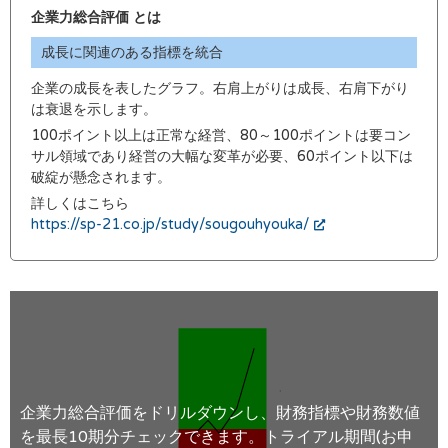
企業力総合評価 とは
成長に関連のある指標を統合
企業の成長を表したグラフ。右肩上がりは成長、右肩下がり
は衰退を示します。
100ポイント以上は正常な経営、80～100ポイントは要コン
サル領域であり経営の大幅な変革が必要、60ポイント以下は
破綻が懸念されます。
詳しくはこちら
https://sp-21.co.jp/study/sougouhyouka/
企業力総合評価をドリルダウンし、財務指標や財務数値
を最長10期分チェックできます。トライアル期間(お申