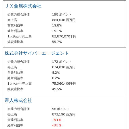
ＪＸ金属株式会社
企業力総合評価
158 ポイント
売上高
884,638 百万円
営業利益率
19.8%
経常利益率
19.1%
1人あたり売上高
82,870,070千円
純資産比率
55.7%
株式会社サイバーエージェント
企業力総合評価
172 ポイント
売上高
874,030 百万円
営業利益率
8.2%
経常利益率
8.2%
1人あたり売上高
75,360,406千円
純資産比率
49.5%
帝人株式会社
企業力総合評価
96 ポイント
売上高
873,190 百万円
営業利益率
-8.1%
経常利益率
-8.5%