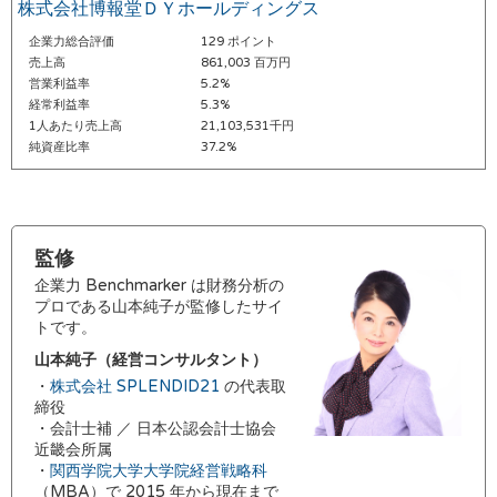
株式会社博報堂ＤＹホールディングス
企業力総合評価
129 ポイント
売上高
861,003 百万円
営業利益率
5.2%
経常利益率
5.3%
1人あたり売上高
21,103,531千円
純資産比率
37.2%
監修
企業力 Benchmarker は財務分析の
プロである山本純子が監修したサイ
トです。
山本純子（経営コンサルタント）
・
株式会社 SPLENDID21
の代表取
締役
・会計士補 ／ 日本公認会計士協会
近畿会所属
・
関西学院大学大学院経営戦略科
（MBA）で 2015 年から現在まで