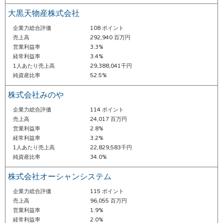
大黒天物産株式会社
企業力総合評価
108 ポイント
売上高
292,940 百万円
営業利益率
3.3%
経常利益率
3.4%
1人あたり売上高
29,388,041千円
純資産比率
52.5%
株式会社みのや
企業力総合評価
114 ポイント
売上高
24,017 百万円
営業利益率
2.8%
経常利益率
3.2%
1人あたり売上高
22,829,583千円
純資産比率
34.0%
株式会社オーシャンシステム
企業力総合評価
115 ポイント
売上高
96,055 百万円
営業利益率
1.9%
経常利益率
2.0%