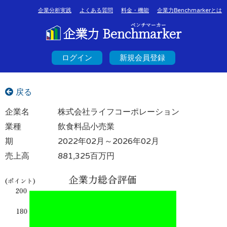
企業分析実践
よくある質問
料金・機能
企業力Benchmarkerとは
ベンチマーカー
企業力 Benchmarker
ログイン
新規会員登録
戻る
企業名
株式会社ライフコーポレーション
業種
飲食料品小売業
期
2022年02月～2026年02月
売上高
881,325百万円