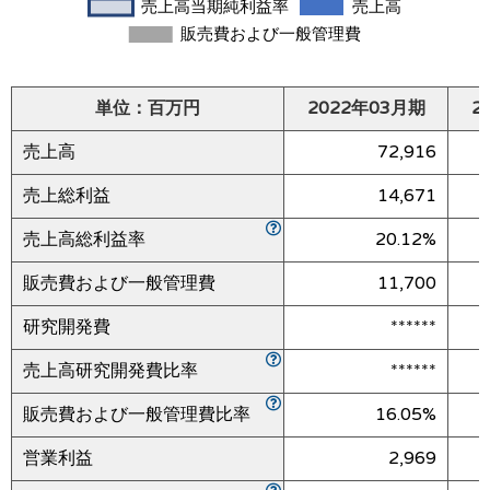
単位：百万円
2022年03月期
2
売上高
72,916
売上総利益
14,671
売上高総利益率
20.12%
販売費および一般管理費
11,700
研究開発費
******
売上高研究開発費比率
******
販売費および一般管理費比率
16.05%
営業利益
2,969