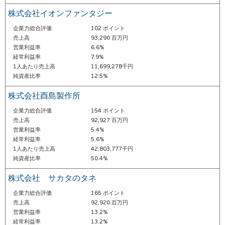
株式会社イオンファンタジー
企業力総合評価
102 ポイント
売上高
93,290 百万円
営業利益率
6.6%
経常利益率
7.9%
1人あたり売上高
11,699,278千円
純資産比率
12.5%
株式会社酉島製作所
企業力総合評価
154 ポイント
売上高
92,927 百万円
営業利益率
5.4%
経常利益率
5.6%
1人あたり売上高
42,803,777千円
純資産比率
50.4%
株式会社 サカタのタネ
企業力総合評価
165 ポイント
売上高
92,920 百万円
営業利益率
13.2%
経常利益率
13.2%