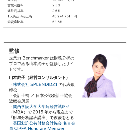
営業利益率
2.3%
経常利益率
2.5%
1人あたり売上高
45,274,761千円
純資産比率
54.8%
監修
企業力 Benchmarker は財務分析の
プロである山本純子が監修したサイ
トです。
山本純子（経営コンサルタント）
・
株式会社 SPLENDID21
の代表取
締役
・会計士補 ／ 日本公認会計士協会
近畿会所属
・
関西学院大学大学院経営戦略科
（MBA）で 2015 年から現在まで
「財務分析諸表講座」で教鞭をとる
・
英国勅許公共財務会計協会 名誉会
員 CIPFA Honorary Member