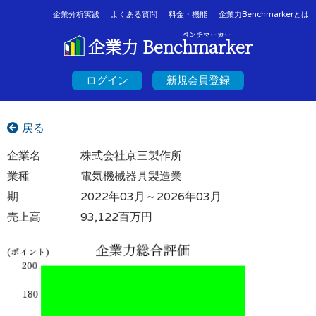
企業分析実践
よくある質問
料金・機能
企業力Benchmarkerとは
ベンチマーカー
企業力 Benchmarker
ログイン
新規会員登録
戻る
企業名
株式会社京三製作所
業種
電気機械器具製造業
期
2022年03月～2026年03月
売上高
93,122百万円