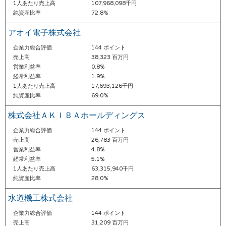
1人あたり売上高
107,968,098千円
純資産比率
72.8%
アオイ電子株式会社
企業力総合評価
144 ポイント
売上高
38,323 百万円
営業利益率
0.8%
経常利益率
1.9%
1人あたり売上高
17,693,126千円
純資産比率
69.0%
株式会社ＡＫＩＢＡホールディングス
企業力総合評価
144 ポイント
売上高
26,783 百万円
営業利益率
4.8%
経常利益率
5.1%
1人あたり売上高
63,315,940千円
純資産比率
28.0%
水道機工株式会社
企業力総合評価
144 ポイント
売上高
31,209 百万円