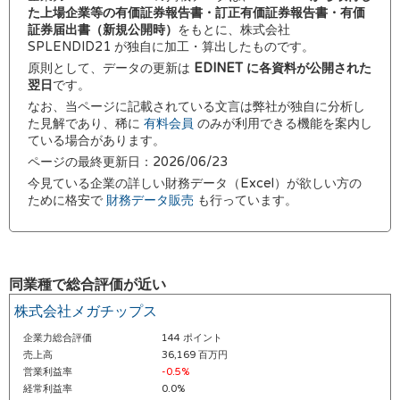
た上場企業等の有価証券報告書・訂正有価証券報告書・有価
証券届出書（新規公開時）
をもとに、株式会社
SPLENDID21 が独自に加工・算出したものです。
原則として、データの更新は
EDINET に各資料が公開された
翌日
です。
なお、当ページに記載されている文言は弊社が独自に分析し
た見解であり、稀に
有料会員
のみが利用できる機能を案内し
ている場合があります。
ページの最終更新日：2026/06/23
今見ている企業の詳しい財務データ（Excel）が欲しい方の
ために格安で
財務データ販売
も行っています。
同業種で総合評価が近い
株式会社メガチップス
企業力総合評価
144 ポイント
売上高
36,169 百万円
営業利益率
-0.5%
経常利益率
0.0%