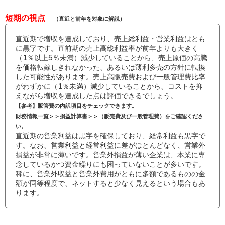
短期の視点
（直近と前年を対象に解説）
直近期で増収を達成しており、売上総利益・営業利益はとも
に黒字です。直前期の売上高総利益率が前年よりも大きく
（1％以上5％未満）減少していることから、売上原価の高騰
を価格転嫁しきれなかった、あるいは薄利多売の方針に転換
した可能性があります。売上高販売費および一般管理費比率
がわずかに（1％未満）減少していることから、コストを抑
えながら増収を達成した点は評価できるでしょう。
【参考】販管費の内訳項目をチェックできます。
財務情報一覧＞＞損益計算書＞＞（販売費及び一般管理費）をご確認くださ
い。
直近期の営業利益は黒字を確保しており、経常利益も黒字で
す。なお、営業利益と経常利益に差がほとんどなく、営業外
損益が非常に薄いです。営業外損益が薄い企業は、本業に専
念しているかつ資金繰りにも困っていないことが多いです。
稀に、営業外収益と営業外費用がともに多額であるものの金
額が同等程度で、ネットすると少なく見えるという場合もあ
ります。