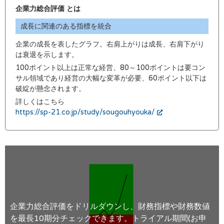
企業力総合評価 とは
成長に関連のある指標を統合
企業の成長を表したグラフ。右肩上がりは成長、右肩下がり
は衰退を示します。
100ポイント以上は正常な経営、80～100ポイントは要コン
サル領域であり経営の大幅な変革が必要、60ポイント以下は
破綻が懸念されます。
詳しくはこちら
https://sp-21.co.jp/study/sougouhyouka/
企業力総合評価をドリルダウンし、財務指標や財務数値
を最長10期分チェックできます。トライアル期間(お申