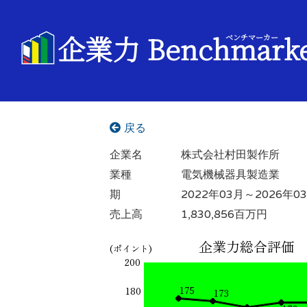
企業力 Benchmark
ベンチマーカー
戻る
企業名
株式会社村田製作所
業種
電気機械器具製造業
期
2022年03月～2026年0
売上高
1,830,856百万円