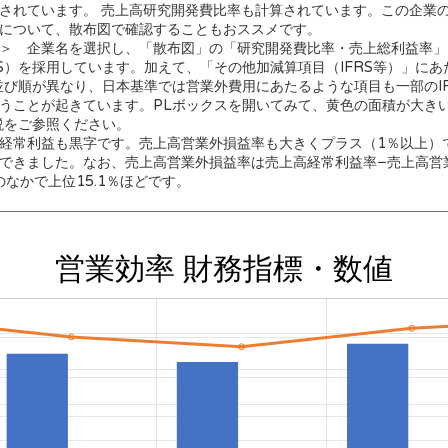
されています。 売上高研究開発費比率も計算されています。この企業
について、散布図で確認することもおススメです。
＞ 企業名を選択し、「散布図」の「研究開発費比率・売上総利益率」
RS）を採用しています。加えて、「その他加減算項目（IFRS等）」に
の並び順が異なり、日本基準では営業外費用にあたるような項目も一部のI
うことが起きています。PLボックスを開いてみて、黄色の面積が大き
説をご参照ください。
経常利益も黒字です。売上高営業外損益率も大きくプラス（1％以上）
できました。なお、売上高営業外損益率は売上高経常利益率−売上高営
業のなかで上位15.1％ほどです。