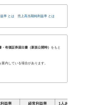
益率 とは
売上高当期純利益率 とは
書・有価証券届出書（新規公開時）
をもと
を案内している場合があります。
業利益率
経常利益率
1人あたり売上高
純