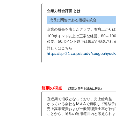
企業力総合評価 とは
成長に関連のある指標を統合
企業の成長を表したグラフ。右肩上がりは
100ポイント以上は正常な経営、80～1
必要、60ポイント以下は破綻が懸念され
詳しくはこちら
https://sp-21.co.jp/study/sougouhyouk
短期の視点
（直近と前年を対象に解説）
直近期で増収となっており、売上総利益・
かっている会社をM＆Aで買収して連結子
売上高販売費および一般管理費比率がわず
ことから、通常の運用範囲内と考えられま