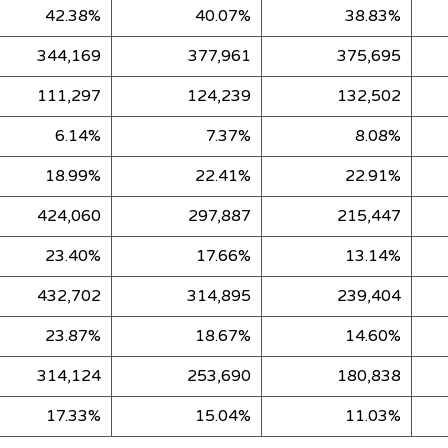
42.38%
40.07%
38.83%
344,169
377,961
375,695
111,297
124,239
132,502
6.14%
7.37%
8.08%
18.99%
22.41%
22.91%
424,060
297,887
215,447
23.40%
17.66%
13.14%
432,702
314,895
239,404
23.87%
18.67%
14.60%
314,124
253,690
180,838
17.33%
15.04%
11.03%