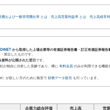
売費および一般管理費比率 とは
売上高営業利益率 とは
売上高経常利
DINET
から取得した上場企業等の有価証券報告書・訂正有価証券報告
加工・算出したものです。
 に各資料が公開された翌日
です。
弊社が独自に分析した見解であり、稀に
有料会員
のみが利用できる機能
el）が欲しい方のために格安で
財務データ販売
も行っています。
企業力総合評価
売上高
営