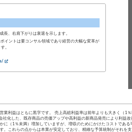
成長、右肩下がりは衰退を示します。
00ポイントは要コンサル領域であり経営の大幅な変革が
ます。
a/
営業利益はともに黒字です。 売上高総利益率は前年よりも大きく（1％
会社化した、既存商品の売価アップや高利益の新商品発売により利益改
かに（1％未満）増加していますが、増収のためにかけたコストである
す。これらの点からは本業が安定しており、精緻な予算統制がそれを支