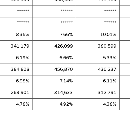
******
******
******
******
******
******
8.35%
7.66%
10.01%
341,179
426,099
380,599
6.19%
6.66%
5.33%
384,808
456,870
436,237
6.98%
7.14%
6.11%
263,901
314,633
312,791
4.78%
4.92%
4.38%