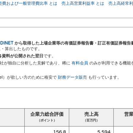
売費および一般管理費比率 とは
売上高営業利益率 とは
売上高経常利
DINET
から取得した上場企業等の有価証券報告書・訂正有価証券報告
加工・算出したものです。
 に各資料が公開された翌日
です。
弊社が独自に分析した見解であり、稀に
有料会員
のみが利用できる機能
el）が欲しい方のために格安で
財務データ販売
も行っています。
企業力総合評価
売上高
営
（ポイント）
（百万円）
156.8
5,594