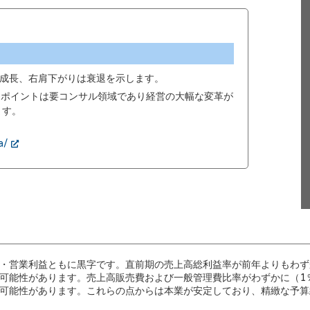
成長、右肩下がりは衰退を示します。
00ポイントは要コンサル領域であり経営の大幅な変革が
ます。
a/
・営業利益ともに黒字です。直前期の売上高総利益率が前年よりもわず
可能性があります。売上高販売費および一般管理費比率がわずかに（1
可能性があります。これらの点からは本業が安定しており、精緻な予算