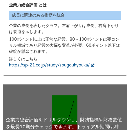
企業力総合評価 とは
成長に関連のある指標を統合
企業の成長を表したグラフ。右肩上がりは成長、右肩下がり
は衰退を示します。
100ポイント以上は正常な経営、80～100ポイントは要コン
サル領域であり経営の大幅な変革が必要、60ポイント以下は
破綻が懸念されます。
詳しくはこちら
https://sp-21.co.jp/study/sougouhyouka/
企業力総合評価をドリルダウンし、財務指標や財務数値
を最長10期分チェックできます。トライアル期間(お申