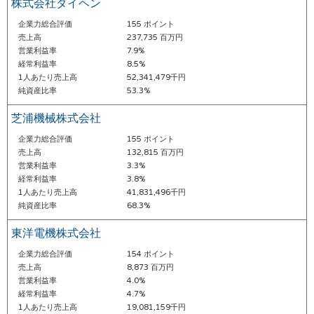
株式会社ダイヘン
企業力総合評価
155 ポイント
売上高
237,735 百万円
営業利益率
7.9%
経常利益率
8.5%
1人あたり売上高
52,341,479千円
純資産比率
53.3%
芝浦機械株式会社
企業力総合評価
155 ポイント
売上高
132,815 百万円
営業利益率
3.3%
経常利益率
3.8%
1人あたり売上高
41,831,496千円
純資産比率
68.3%
東洋電機株式会社
企業力総合評価
154 ポイント
売上高
8,873 百万円
営業利益率
4.0%
経常利益率
4.7%
1人あたり売上高
19,081,159千円