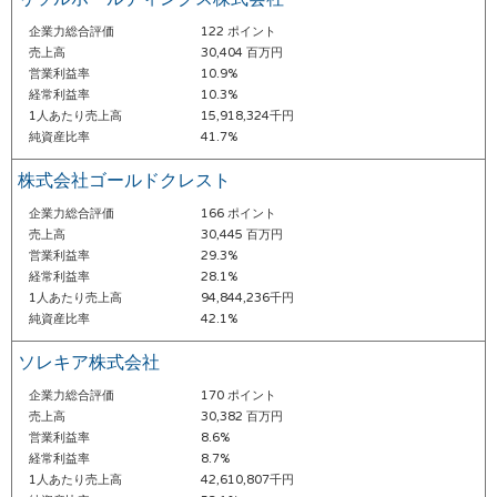
企業力総合評価
122 ポイント
売上高
30,404 百万円
営業利益率
10.9%
経常利益率
10.3%
1人あたり売上高
15,918,324千円
純資産比率
41.7%
株式会社ゴールドクレスト
企業力総合評価
166 ポイント
売上高
30,445 百万円
営業利益率
29.3%
経常利益率
28.1%
1人あたり売上高
94,844,236千円
純資産比率
42.1%
ソレキア株式会社
企業力総合評価
170 ポイント
売上高
30,382 百万円
営業利益率
8.6%
経常利益率
8.7%
1人あたり売上高
42,610,807千円