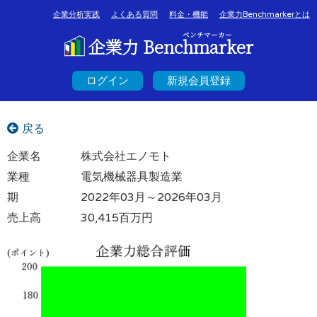
企業分析実践
よくある質問
料金・機能
企業力Benchmarkerとは
ベンチマーカー
企業力 Benchmarker
ログイン
新規会員登録
戻る
企業名
株式会社エノモト
業種
電気機械器具製造業
期
2022年03月～2026年03月
売上高
30,415百万円