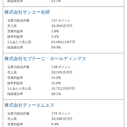
純資産比率
53.1%
株式会社サンエー化研
企業力総合評価
137 ポイント
売上高
30,358 百万円
営業利益率
2.8%
経常利益率
3.4%
1人あたり売上高
43,000,116千円
純資産比率
59.9%
株式会社セプテーニ・ホールディングス
企業力総合評価
138 ポイント
売上高
30,309 百万円
営業利益率
14.0%
経常利益率
15.6%
1人あたり売上高
15,712,233千円
純資産比率
69.1%
株式会社ディーエムエス
企業力総合評価
174 ポイント
売上高
30,308 百万円
営業利益率
4.9%