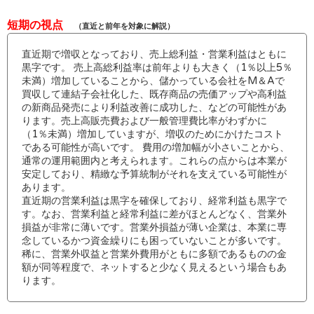
短期の視点
（直近と前年を対象に解説）
直近期で増収となっており、売上総利益・営業利益はともに
黒字です。 売上高総利益率は前年よりも大きく（1％以上5％
未満）増加していることから、儲かっている会社をM＆Aで
買収して連結子会社化した、既存商品の売価アップや高利益
の新商品発売により利益改善に成功した、などの可能性があ
ります。売上高販売費および一般管理費比率がわずかに
（1％未満）増加していますが、増収のためにかけたコスト
である可能性が高いです。 費用の増加幅が小さいことから、
通常の運用範囲内と考えられます。これらの点からは本業が
安定しており、精緻な予算統制がそれを支えている可能性が
あります。
直近期の営業利益は黒字を確保しており、経常利益も黒字で
す。なお、営業利益と経常利益に差がほとんどなく、営業外
損益が非常に薄いです。営業外損益が薄い企業は、本業に専
念しているかつ資金繰りにも困っていないことが多いです。
稀に、営業外収益と営業外費用がともに多額であるものの金
額が同等程度で、ネットすると少なく見えるという場合もあ
ります。