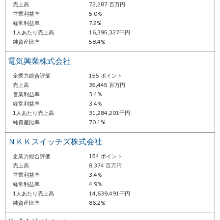
売上高
72,287 百万円
営業利益率
5.0%
経常利益率
7.2%
1人あたり売上高
16,395,327千円
純資産比率
58.4%
電気興業株式会社
企業力総合評価
155 ポイント
売上高
35,445 百万円
営業利益率
3.4%
経常利益率
3.4%
1人あたり売上高
31,284,201千円
純資産比率
70.1%
ＮＫＫスイッチズ株式会社
企業力総合評価
154 ポイント
売上高
8,374 百万円
営業利益率
3.4%
経常利益率
4.9%
1人あたり売上高
14,639,491千円
純資産比率
86.2%