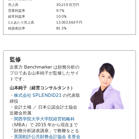
売上高
30,219 百万円
営業利益率
9.7%
経常利益率
10.0%
1人あたり売上高
13,053,563千円
純資産比率
81.3%
監修
企業力 Benchmarker は財務分析の
プロである山本純子が監修したサイ
トです。
山本純子（経営コンサルタント）
・
株式会社 SPLENDID21
の代表取
締役
・会計士補 ／ 日本公認会計士協会
近畿会所属
・
関西学院大学大学院経営戦略科
（MBA）で 2015 年から現在まで
「財務分析諸表講座」で教鞭をとる
・
英国勅許公共財務会計協会 名誉会