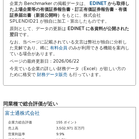
企業力 Benchmarker の掲載データは、
EDINET
から取得し
た上場企業等の有価証券報告書・訂正有価証券報告書・有価
証券届出書（新規公開時）
をもとに、株式会社
SPLENDID21 が独自に加工・算出したものです。
原則として、データの更新は
EDINET に各資料が公開された
翌日
です。
なお、当ページに記載されている文言は弊社が独自に分析し
た見解であり、稀に
有料会員
のみが利用できる機能を案内し
ている場合があります。
ページの最終更新日：2026/06/22
今見ている企業の詳しい財務データ（Excel）が欲しい方の
ために格安で
財務データ販売
も行っています。
同業種で総合評価が近い
富士通株式会社
企業力総合評価
155 ポイント
売上高
3,502,971 百万円
営業利益率
9.9%