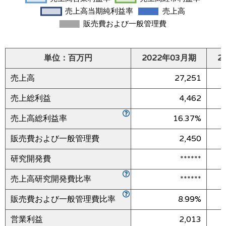
単位：百万円
2022年03月期
2
売上高
27,251
売上総利益
4,462
売上高総利益率
16.37%
販売費および一般管理費
2,450
研究開発費
******
売上高研究開発費比率
******
販売費および一般管理費比率
8.99%
営業利益
2,013