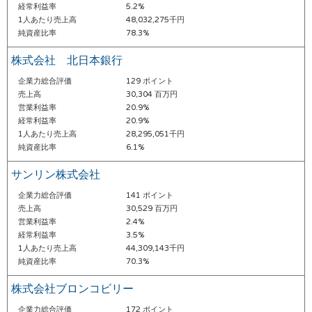
経常利益率
5.2%
1人あたり売上高
48,032,275千円
純資産比率
78.3%
株式会社 北日本銀行
企業力総合評価
129 ポイント
売上高
30,304 百万円
営業利益率
20.9%
経常利益率
20.9%
1人あたり売上高
28,295,051千円
純資産比率
6.1%
サンリン株式会社
企業力総合評価
141 ポイント
売上高
30,529 百万円
営業利益率
2.4%
経常利益率
3.5%
1人あたり売上高
44,309,143千円
純資産比率
70.3%
株式会社ブロンコビリー
企業力総合評価
172 ポイント