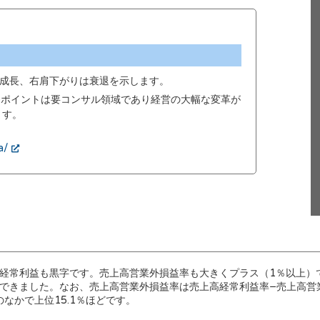
成長、右肩下がりは衰退を示します。
00ポイントは要コンサル領域であり経営の大幅な変革が
ます。
a/
経常利益も黒字です。売上高営業外損益率も大きくプラス（1％以上）
できました。なお、売上高営業外損益率は売上高経常利益率−売上高営
業のなかで上位15.1％ほどです。