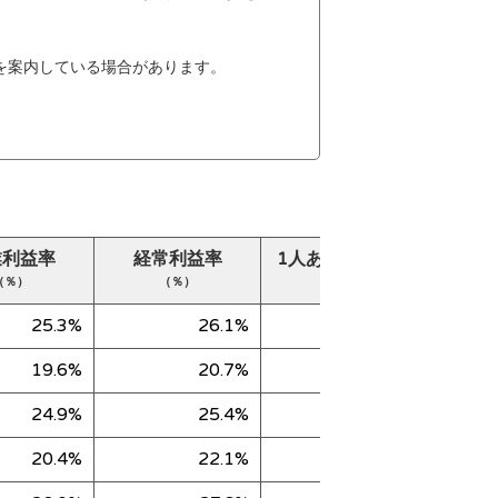
を案内している場合があります。
業利益率
経常利益率
1人あたり売上高
純
（％）
（％）
（千円）
25.3%
26.1%
33,339
19.6%
20.7%
32,007
24.9%
25.4%
31,577
20.4%
22.1%
40,418