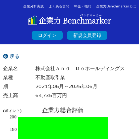
企業分析実践
よくある質問
料金・機能
企業力Benchmarkerとは
ベンチマーカー
企業力 Benchmarker
ログイン
新規会員登録
戻る
企業名
株式会社Ａｎｄ Ｄｏホールディングス
業種
不動産取引業
期
2021年06月～2025年06月
売上高
64,735百万円