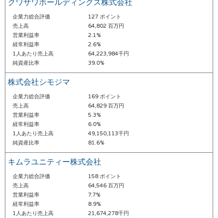
クワザワホールディングス株式会社
企業力総合評価
127 ポイント
売上高
64,802 百万円
営業利益率
2.1%
経常利益率
2.6%
1人あたり売上高
64,223,984千円
純資産比率
39.0%
株式会社シモジマ
企業力総合評価
169 ポイント
売上高
64,829 百万円
営業利益率
5.3%
経常利益率
6.0%
1人あたり売上高
49,150,113千円
純資産比率
81.6%
キムラユニティー株式会社
企業力総合評価
158 ポイント
売上高
64,546 百万円
営業利益率
7.7%
経常利益率
8.9%
1人あたり売上高
21,674,278千円