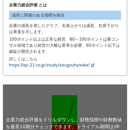
企業力総合評価 とは
成長に関連のある指標を統合
企業の成長を表したグラフ。右肩上がりは成長、右肩下がり
は衰退を示します。
100ポイント以上は正常な経営、80～100ポイントは要コン
サル領域であり経営の大幅な変革が必要、60ポイント以下は
破綻が懸念されます。
詳しくはこちら
https://sp-21.co.jp/study/sougouhyouka/
企業力総合評価をドリルダウンし、財務指標や財務数値
を最長10期分チェックできます。トライアル期間(お申