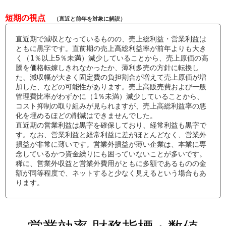
短期の視点
（直近と前年を対象に解説）
直近期で減収となっているものの、売上総利益・営業利益は
ともに黒字です。直前期の売上高総利益率が前年よりも大き
く（1％以上5％未満）減少していることから、売上原価の高
騰を価格転嫁しきれなかったか、薄利多売の方針に転換し
た、減収幅が大きく固定費の負担割合が増えて売上原価が増
加した、などの可能性があります。売上高販売費および一般
管理費比率がわずかに（1％未満）減少していることから、
コスト抑制の取り組みが見られますが、売上高総利益率の悪
化を埋めるほどの削減はできませんでした。
直近期の営業利益は黒字を確保しており、経常利益も黒字で
す。なお、営業利益と経常利益に差がほとんどなく、営業外
損益が非常に薄いです。営業外損益が薄い企業は、本業に専
念しているかつ資金繰りにも困っていないことが多いです。
稀に、営業外収益と営業外費用がともに多額であるものの金
額が同等程度で、ネットすると少なく見えるという場合もあ
ります。