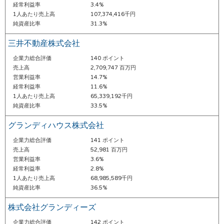
経常利益率
3.4%
1人あたり売上高
107,374,416千円
純資産比率
31.3%
三井不動産株式会社
企業力総合評価
140 ポイント
売上高
2,709,747 百万円
営業利益率
14.7%
経常利益率
11.6%
1人あたり売上高
65,339,192千円
純資産比率
33.5%
グランディハウス株式会社
企業力総合評価
141 ポイント
売上高
52,981 百万円
営業利益率
3.6%
経常利益率
2.8%
1人あたり売上高
68,985,589千円
純資産比率
36.5%
株式会社グランディーズ
企業力総合評価
142 ポイント