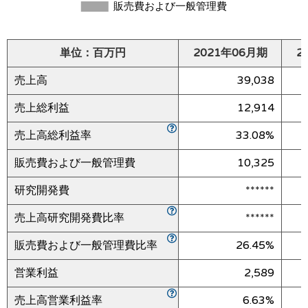
単位：百万円
2021年06月期
2
売上高
39,038
売上総利益
12,914
売上高総利益率
33.08%
販売費および一般管理費
10,325
研究開発費
******
売上高研究開発費比率
******
販売費および一般管理費比率
26.45%
営業利益
2,589
売上高営業利益率
6.63%