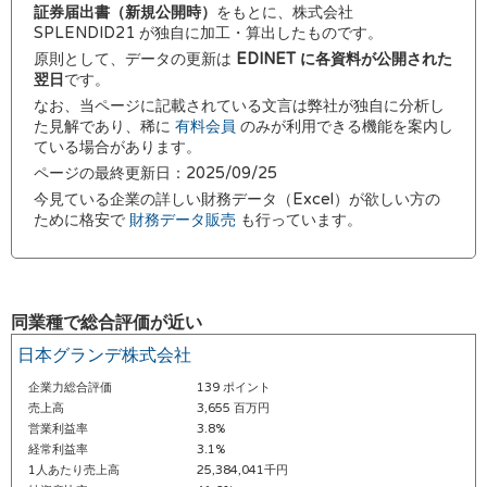
証券届出書（新規公開時）
をもとに、株式会社
SPLENDID21 が独自に加工・算出したものです。
原則として、データの更新は
EDINET に各資料が公開された
翌日
です。
なお、当ページに記載されている文言は弊社が独自に分析し
た見解であり、稀に
有料会員
のみが利用できる機能を案内し
ている場合があります。
ページの最終更新日：2025/09/25
今見ている企業の詳しい財務データ（Excel）が欲しい方の
ために格安で
財務データ販売
も行っています。
同業種で総合評価が近い
日本グランデ株式会社
企業力総合評価
139 ポイント
売上高
3,655 百万円
営業利益率
3.8%
経常利益率
3.1%
1人あたり売上高
25,384,041千円