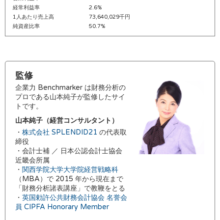
経常利益率
2.6%
1人あたり売上高
73,640,029千円
純資産比率
50.7%
監修
企業力 Benchmarker は財務分析の
プロである山本純子が監修したサイ
トです。
山本純子（経営コンサルタント）
・
株式会社 SPLENDID21
の代表取
締役
・会計士補 ／ 日本公認会計士協会
近畿会所属
・
関西学院大学大学院経営戦略科
（MBA）で 2015 年から現在まで
「財務分析諸表講座」で教鞭をとる
・
英国勅許公共財務会計協会 名誉会
員 CIPFA Honorary Member